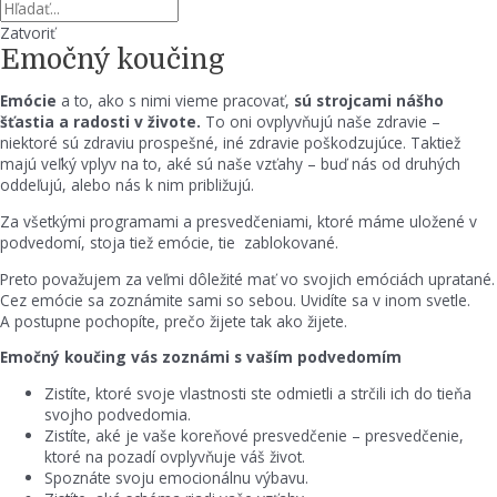
Zatvoriť
Emočný koučing
Emócie
a to, ako s nimi vieme pracovať,
sú strojcami nášho
šťastia a radosti v živote.
To oni ovplyvňujú naše zdravie –
niektoré sú zdraviu prospešné, iné zdravie poškodzujúce. Taktiež
majú veľký vplyv na to, aké sú naše vzťahy – buď nás od druhých
oddeľujú, alebo nás k nim približujú.
Za všetkými programami a presvedčeniami, ktoré máme uložené v
podvedomí, stoja tiež emócie, tie zablokované.
Preto považujem za veľmi dôležité mať vo svojich emóciách upratané.
Cez emócie sa zoznámite sami so sebou. Uvidíte sa v inom svetle.
A postupne pochopíte, prečo žijete tak ako žijete.
Emočný koučing vás zoznámi s vaším podvedomím
Zistíte, ktoré svoje vlastnosti ste odmietli a strčili ich do tieňa
svojho podvedomia.
Zistíte, aké je vaše koreňové presvedčenie – presvedčenie,
ktoré na pozadí ovplyvňuje váš život.
Spoznáte svoju emocionálnu výbavu.