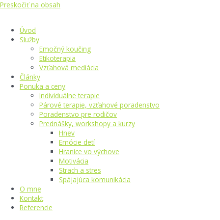
Preskočiť na obsah
Úvod
Služby
Emočný koučing
Etikoterapia
Vzťahová mediácia
Články
Ponuka a ceny
Individuálne terapie
Párové terapie, vzťahové poradenstvo
Poradenstvo pre rodičov
Prednášky, workshopy a kurzy
Hnev
Emócie detí
Hranice vo výchove
Motivácia
Strach a stres
Spájajúca komunikácia
O mne
Kontakt
Referencie