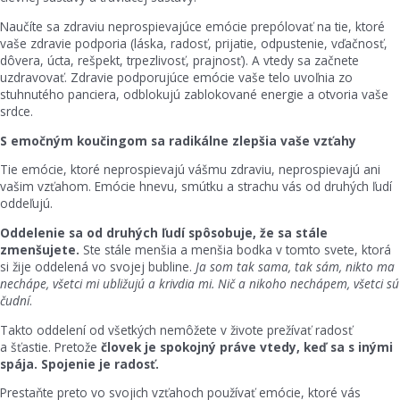
Naučíte sa zdraviu neprospievajúce emócie prepólovať na tie, ktoré
vaše zdravie podporia (láska, radosť, prijatie, odpustenie, vďačnosť,
dôvera, úcta, rešpekt, trpezlivosť, prajnosť). A vtedy sa začnete
uzdravovať. Zdravie podporujúce emócie vaše telo uvoľnia zo
stuhnutého panciera, odblokujú zablokované energie a otvoria vaše
srdce.
S emočným koučingom sa radikálne zlepšia vaše vzťahy
Tie emócie, ktoré neprospievajú vášmu zdraviu, neprospievajú ani
vašim vzťahom. Emócie hnevu, smútku a strachu vás od druhých ľudí
oddeľujú.
Oddelenie sa od druhých ľudí spôsobuje, že sa stále
zmenšujete.
Ste stále menšia a menšia bodka v tomto svete, ktorá
si žije oddelená vo svojej bubline.
Ja som tak sama, tak sám, nikto ma
nechápe, všetci mi ubližujú a krivdia mi. Nič a nikoho nechápem, všetci sú
čudní
.
Takto oddelení od všetkých nemôžete v živote prežívať radosť
a šťastie. Pretože
človek je spokojný práve vtedy, keď sa s inými
spája. Spojenie je radosť.
Prestaňte preto vo svojich vzťahoch používať emócie, ktoré vás