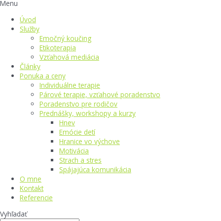
Menu
Úvod
Služby
Emočný koučing
Etikoterapia
Vzťahová mediácia
Články
Ponuka a ceny
Individuálne terapie
Párové terapie, vzťahové poradenstvo
Poradenstvo pre rodičov
Prednášky, workshopy a kurzy
Hnev
Emócie detí
Hranice vo výchove
Motivácia
Strach a stres
Spájajúca komunikácia
O mne
Kontakt
Referencie
Vyhľadať