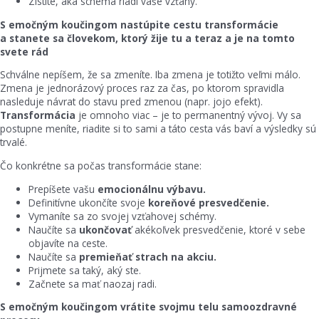
Zistíte, aká schéma riadi vaše vzťahy.
S emočným koučingom nastúpite cestu transformácie
a stanete sa človekom, ktorý žije tu a teraz a je na tomto
svete rád
Schválne nepíšem, že sa zmeníte. Iba zmena je totižto veľmi málo.
Zmena je jednorázový proces raz za čas, po ktorom spravidla
nasleduje návrat do stavu pred zmenou (napr. jojo efekt).
Transformácia
je omnoho viac – je to permanentný vývoj. Vy sa
postupne meníte, riadite si to sami a táto cesta vás baví a výsledky sú
trvalé.
Čo konkrétne sa počas transformácie stane:
Prepíšete vašu
emocionálnu výbavu.
Definitívne ukončíte svoje
koreňové presvedčenie.
Vymaníte sa zo svojej vzťahovej schémy.
Naučíte sa
ukončovať
akékoľvek presvedčenie, ktoré v sebe
objavíte na ceste.
Naučíte sa
premieňať strach na akciu.
Prijmete sa taký, aký ste.
Začnete sa mať naozaj radi.
S emočným koučingom vrátite svojmu telu samoozdravné