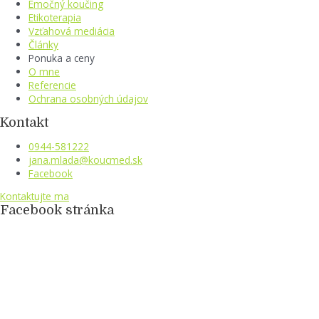
Emočný koučing
Etikoterapia
Vzťahová mediácia
Články
Ponuka a ceny
O mne
Referencie
Ochrana osobných údajov
Kontakt
0944-581222
jana.mlada@koucmed.sk
Facebook
Kontaktujte ma
Facebook stránka