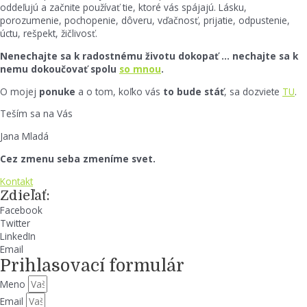
oddeľujú a začnite používať tie, ktoré vás spájajú. Lásku,
porozumenie, pochopenie, dôveru, vďačnosť, prijatie, odpustenie,
úctu, rešpekt, žičlivosť.
Nenechajte sa k radostnému životu dokopať … nechajte sa k
nemu dokoučovať spolu
so mnou
.
O mojej
ponuke
a o tom, koľko vás
to bude stáť
, sa dozviete
TU
.
Teším sa na Vás
Jana Mladá
Cez zmenu seba zmeníme svet.
Kontakt
Zdieľať:
Facebook
Twitter
LinkedIn
Email
Prihlasovací formulár
Meno
Email