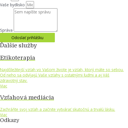
Vaše bydlisko
Správa
Odoslať prihlášku
Ďalšie služby
Etikoterapia
Najdôležitejší vzťah vo Vašom živote je vzťah, ktorý máte so sebou.
Od neho sa odvíjajú Vaše vzťahy s ostatnými ľuďmi a aj Váš
zdravotný stav.
Viac
Vzťahová mediácia
Zachráňte svoj vzťah a začnite vytvárať skutočnú a trvalú lásku.
Viac
Odkazy