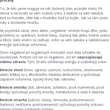
procesy
To, že telo jasne reaguje na náš duševný stav, poznáte všetci. Pri
strese a nervozite sa vám rozbúši srdce a stiahne sa vám žalúdok.
Keď sa hneváte, cítite tlak v hrudníku. Keď sa bojíte , tak sa vám potia
ruky a dostanete hnačku.
Ak psychická záťaž, stres alebo „negatívne“ emócie trvajú dlho, prídu
problémy so spánkom, bolesti hlavy, zvýšený tlak alebo bolesti svalov
a kĺbov. Vaše vnútro sa sťahuje, srdce sa vám zatvára a zablokovaná
energia spôsobuje ochorenia.
Slovo negatívne pri negatívnych emóciách som dala schválne do
úvodzoviek. Pretože oni nie sú negatívne, oni len
neprospievajú
vášmu zdraviu
. Tým, že telu odoberajú energiu a uzatvárajú srdce.
Emócie zlosti
(hnev, agresia, zúrivosť, rozhorčenie, obviňovanie
alebo kritika) sú z dlhodobého hľadiska deštrukčné a spôsobujú
zápalové ochorenia, vysoký krvný tlak, rakovinu.
Emócie smútku
(žiaľ, zármutok, zúfalstvo, pocit osamelosti, pocit
krivdy) spôsobujú poruchy imunity, metabolizmu a vedú k depresii.
Emócie strachu
(úzkosť, obavy, nervozita, podozrievavosť,
žiarlivosť, nedôvera, podozrievavosť) spôsobujú poruchy srdcovo-
cievnej sústavy a tráviacej sústavy.