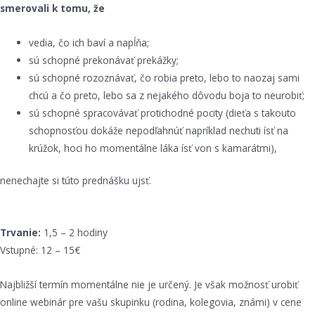
smerovali k tomu, že
vedia, čo ich baví a napĺňa;
sú schopné prekonávať prekážky;
sú schopné rozoznávať, čo robia preto, lebo to naozaj sami
chcú a čo preto, lebo sa z nejakého dôvodu boja to neurobiť;
sú schopné spracovávať protichodné pocity (dieťa s takouto
schopnosťou dokáže nepodľahnúť napríklad nechuti ísť na
krúžok, hoci ho momentálne láka ísť von s kamarátmi),
nenechajte si túto prednášku ujsť.
Trvanie:
1,5 – 2 hodiny
Vstupné: 12 – 15€
Najbližší termín momentálne nie je určený. Je však možnosť urobiť
online webinár pre vašu skupinku (rodina, kolegovia, známi) v cene