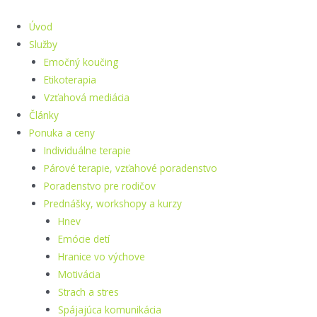
Preskočiť
na
Úvod
obsah
Služby
Emočný koučing
Etikoterapia
Vzťahová mediácia
Články
Ponuka a ceny
Individuálne terapie
Párové terapie, vzťahové poradenstvo
Poradenstvo pre rodičov
Prednášky, workshopy a kurzy
Hnev
Emócie detí
Hranice vo výchove
Motivácia
Strach a stres
Spájajúca komunikácia