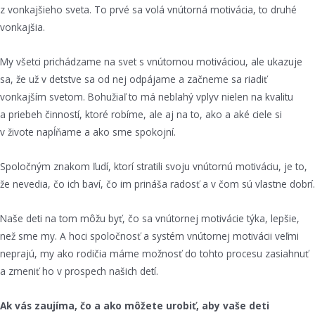
z vonkajšieho sveta. To prvé sa volá vnútorná motivácia, to druhé
vonkajšia.
My všetci prichádzame na svet s vnútornou motiváciou, ale ukazuje
sa, že už v detstve sa od nej odpájame a začneme sa riadiť
vonkajším svetom. Bohužiaľ to má neblahý vplyv nielen na kvalitu
a priebeh činností, ktoré robíme, ale aj na to, ako a aké ciele si
v živote napĺňame a ako sme spokojní.
Spoločným znakom ľudí, ktorí stratili svoju vnútornú motiváciu, je to,
že nevedia, čo ich baví, čo im prináša radosť a v čom sú vlastne dobrí.
Naše deti na tom môžu byť, čo sa vnútornej motivácie týka, lepšie,
než sme my. A hoci spoločnosť a systém vnútornej motivácii veľmi
neprajú, my ako rodičia máme možnosť do tohto procesu zasiahnuť
a zmeniť ho v prospech našich detí.
Ak vás zaujíma, čo a ako môžete urobiť, aby vaše deti