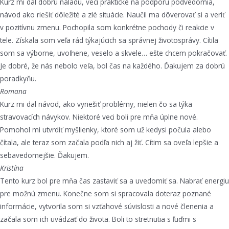
Kurz mi dal dobrú náladu, veci praktické na podporu podvedomia,
návod ako riešiť dôležité a zlé situácie. Naučil ma dôverovať si a veriť
v pozitívnu zmenu. Pochopila som konkrétne pochody či reakcie v
tele. Získala som veľa rád týkajúcich sa správnej životosprávy. Cítila
som sa výborne, uvoľnene, veselo a skvele… ešte chcem pokračovať.
Je dobré, že nás nebolo veľa, bol čas na každého. Ďakujem za dobrú
poradkyňu.
Romana
Kurz mi dal návod, ako vyriešiť problémy, nielen čo sa týka
stravovacích návykov. Niektoré veci boli pre mňa úplne nové.
Pomohol mi utvrdiť myšlienky, ktoré som už kedysi počula alebo
čítala, ale teraz som začala podľa nich aj žiť. Cítim sa oveľa lepšie a
sebavedomejšie. Ďakujem.
Kristína
Tento kurz bol pre mňa čas zastaviť sa a uvedomiť sa. Nabrať energiu
pre možnú zmenu. Konečne som si spracovala doteraz poznané
informácie, vytvorila som si vzťahové súvislosti a nové členenia a
začala som ich uvádzať do života. Boli to stretnutia s ľuďmi s