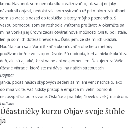
kruhu. Navonok som nemala silu zrealizovať to, ak sa aj nejaký
náznak síl objavil, nedokázala som vytrvať a už pri malom zakolísaní
som sa vracala nazad do teplúčka a istoty môjho poznaného. S
Vašou pomocou som sa rozhodla vnútorne pre život. A okamžite sa
mi na vonkajšej úrovni začali otvárať nové možnosti. Oni tu boli stále,
len ja som ich doteraz nevidela… Ďakujem, že ste mi ich ukázali.
Naučila som sa s Vami ťukať a ukončovať a obe tieto metódy
používam bežne vo svojom živote. Sú obdobia, keď aj niekoľkokrát za
deň, ale sú aj také, že si na ne ani nespomeniem. Ďakujem za Vaše
úžasné vibrácie, ktoré ste mi dávali na našich stretnutiach.
Dagmar
Janka, počas našich skypových sedení sa mi ani veriť nechcelo, ako
do mňa vidíte. Váš ľudský prístup a empatia mi veľmi pomohli
nezosypať sa po rozvode. Ostaňte aj naďalej človek s veľkým srdcom.
Ladislav
Účastníčky kurzu Objav svoje štíhle
ja