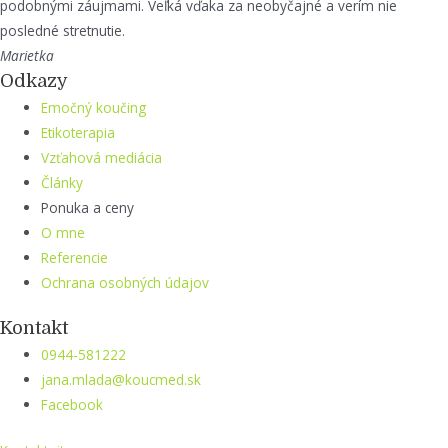
podobnými záujmami. Veľká vďaka za neobyčajné a verím nie
posledné stretnutie.
Marietka
Odkazy
Emočný koučing
Etikoterapia
Vzťahová mediácia
Články
Ponuka a ceny
O mne
Referencie
Ochrana osobných údajov
Kontakt
0944-581222
jana.mlada@koucmed.sk
Facebook