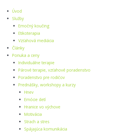
Preskočiť
na
Úvod
obsah
Služby
Emočný koučing
Etikoterapia
Vzťahová mediácia
Články
Ponuka a ceny
Individuálne terapie
Párové terapie, vzťahové poradenstvo
Poradenstvo pre rodičov
Prednášky, workshopy a kurzy
Hnev
Emócie detí
Hranice vo výchove
Motivácia
Strach a stres
Spájajúca komunikácia