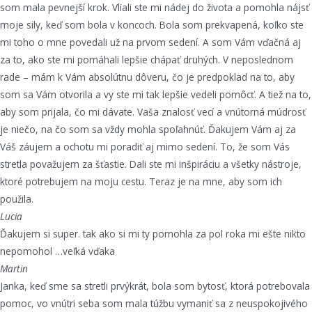
som mala pevnejší krok. Vliali ste mi nádej do života a pomohla nájsť
moje sily, keď som bola v koncoch. Bola som prekvapená, koľko ste
mi toho o mne povedali už na prvom sedení. A som Vám vďačná aj
za to, ako ste mi pomáhali lepšie chápať druhých. V neposlednom
rade – mám k Vám absolútnu dôveru, čo je predpoklad na to, aby
som sa Vám otvorila a vy ste mi tak lepšie vedeli pomôcť. A tiež na to,
aby som prijala, čo mi dávate. Vaša znalosť vecí a vnútorná múdrosť
je niečo, na čo som sa vždy mohla spoľahnúť. Ďakujem Vám aj za
Váš záujem a ochotu mi poradiť aj mimo sedení. To, že som Vás
stretla považujem za šťastie. Dali ste mi inšpiráciu a všetky nástroje,
ktoré potrebujem na moju cestu. Teraz je na mne, aby som ich
použila.
Lucia
Ďakujem si super. tak ako si mi ty pomohla za pol roka mi ešte nikto
nepomohol …veľká vďaka
Martin
Janka, keď sme sa stretli prvýkrát, bola som bytosť, ktorá potrebovala
pomoc, vo vnútri seba som mala túžbu vymaniť sa z neuspokojivého