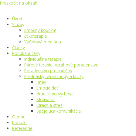
Preskočiť na obsah
Úvod
Služby
Emočný koučing
Etikoterapia
Vzťahová mediácia
Články
Ponuka a ceny
Individuálne terapie
Párové terapie, vzťahové poradenstvo
Poradenstvo pre rodičov
Prednášky, workshopy a kurzy
Hnev
Emócie detí
Hranice vo výchove
Motivácia
Strach a stres
Spájajúca komunikácia
O mne
Kontakt
Referencie