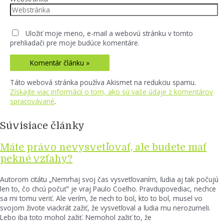
Uložiť moje meno, e-mail a webovú stránku v tomto
prehliadači pre moje budúce komentáre.
Táto webová stránka používa Akismet na redukciu spamu.
Získajte viac informácií o tom, ako sú vaše údaje z komentárov
spracovávané
.
Súvisiace články
Máte právo nevysvetľovať, ale budete mať
pekné vzťahy?
Autorom citátu „Nemrhaj svoj čas vysvetľovaním, ľudia aj tak počujú
len to, čo chcú počuť“ je vraj Paulo Coelho. Pravdupovediac, nechce
sa mi tomu veriť. Ale verím, že nech to bol, kto to bol, musel vo
svojom živote viackrát zažiť, že vysvetľoval a ľudia mu nerozumeli.
Lebo iba toto mohol zažiť. Nemohol zažiť to, že