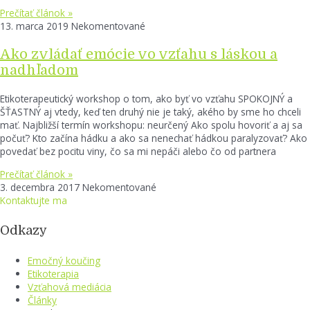
Prečítať článok »
13. marca 2019
Nekomentované
Ako zvládať emócie vo vzťahu s láskou a
nadhľadom
Etikoterapeutický workshop o tom, ako byť vo vzťahu SPOKOJNÝ a
ŠŤASTNÝ aj vtedy, keď ten druhý nie je taký, akého by sme ho chceli
mať. Najbližší termín workshopu: neurčený Ako spolu hovoriť a aj sa
počuť? Kto začína hádku a ako sa nenechať hádkou paralyzovať? Ako
povedať bez pocitu viny, čo sa mi nepáči alebo čo od partnera
Prečítať článok »
3. decembra 2017
Nekomentované
Kontaktujte ma
Odkazy
Emočný koučing
Etikoterapia
Vzťahová mediácia
Články