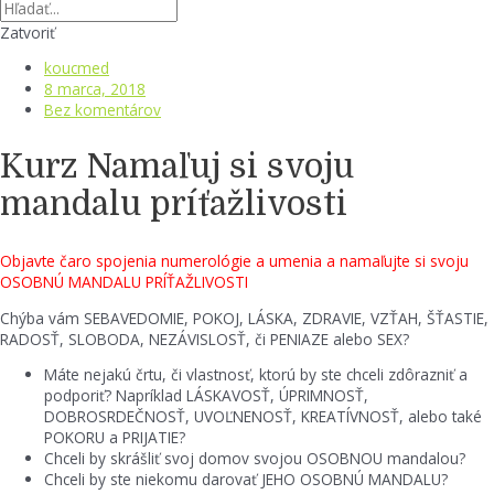
Zatvoriť
koucmed
8 marca, 2018
Bez komentárov
Kurz Namaľuj si svoju
mandalu príťažlivosti
Objavte čaro spojenia numerológie a umenia a namaľujte si svoju
OSOBNÚ MANDALU PRÍŤAŽLIVOSTI
Chýba vám SEBAVEDOMIE, POKOJ, LÁSKA, ZDRAVIE, VZŤAH, ŠŤASTIE,
RADOSŤ, SLOBODA, NEZÁVISLOSŤ, či PENIAZE alebo SEX?
Máte nejakú črtu, či vlastnosť, ktorú by ste chceli zdôrazniť a
podporiť? Napríklad LÁSKAVOSŤ, ÚPRIMNOSŤ,
DOBROSRDEČNOSŤ, UVOĽNENOSŤ, KREATÍVNOSŤ, alebo také
POKORU a PRIJATIE?
Chceli by skrášliť svoj domov svojou OSOBNOU mandalou?
Chceli by ste niekomu darovať JEHO OSOBNÚ MANDALU?