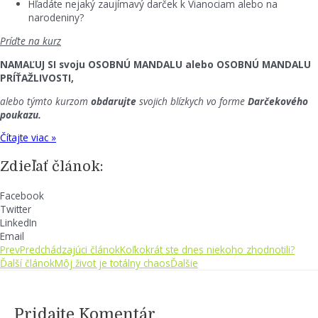
Hľadáte nejaký zaujímavý darček k Vianociam alebo na
narodeniny?
Príďte na kurz
NAMAĽUJ SI svoju OSOBNÚ MANDALU alebo OSOBNÚ MANDALU
PRÍŤAŽLIVOSTI,
alebo týmto kurzom
obdarujte
svojich blízkych vo forme
Darčekového
poukazu.
Čítajte viac »
Zdieľať článok:
Facebook
Twitter
LinkedIn
Email
Prev
Predchádzajúci článok
Koľkokrát ste dnes niekoho zhodnotili?
Ďalší článok
Môj život je totálny chaos
Ďalšie
Pridajte Komentár