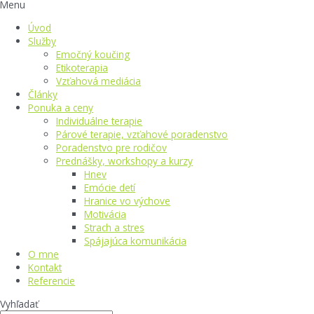
Menu
Úvod
Služby
Emočný koučing
Etikoterapia
Vzťahová mediácia
Články
Ponuka a ceny
Individuálne terapie
Párové terapie, vzťahové poradenstvo
Poradenstvo pre rodičov
Prednášky, workshopy a kurzy
Hnev
Emócie detí
Hranice vo výchove
Motivácia
Strach a stres
Spájajúca komunikácia
O mne
Kontakt
Referencie
Vyhľadať