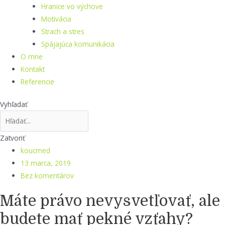
Hranice vo výchove
Motivácia
Strach a stres
Spájajúca komunikácia
O mne
Kontakt
Referencie
Vyhľadať
Zatvoriť
koucmed
13 marca, 2019
Bez komentárov
Máte právo nevysvetľovať, ale
budete mať pekné vzťahy?