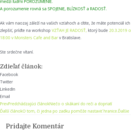
medzi ľuďmi POROZUMENIE.
A porozumenie rovná sa SPOJENIE, BLÍZKOSŤ a RADOSŤ.
Ak vám naozaj záleží na vašich vzťahoch a cítite, že máte potenciál ich
zlepšiť, príďte na workshop
VZŤAH JE RADOSŤ,
ktorý bude
20.3.2019 o
18:00 v Monsters Cafe and Bar
v Bratislave.
Ste srdečne vítaní.
Zdieľať článok:
Facebook
Twitter
LinkedIn
Email
Prev
Predchádzajúci článok
Niečo o skákaní do reči a dopriatí
Ďalší článok
O tom, či jedna po zadku pomôže nastaviť hranice.
Ďalšie
Pridajte Komentár