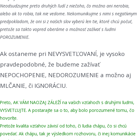
Neodsudzujme preto druhých ľudí z niečoho, čo možno ani nerobia,
alebo ak to robia, tak nie vedome. Nekomunikujme s nimi s negatívnym
predpokladom, že oni si z našich slov vyberú len tie, ktoré chcú počuť,
pretože sa takto vopred oberáme o možnosť zažívať s ľuďmi
POROZUMENIE.
Ak ostaneme pri NEVYSVETĽOVANÍ, je vysoko
pravdepodobné, že budeme zažívať
NEPOCHOPENIE, NEDOROZUMENIE a možno aj
MLČANIE, či IGNORÁCIU.
Preto, AK VÁM NAOZAJ ZÁLEŽÍ na vašich vzťahoch s druhými ľuďmi,
VYSVETĽUJTE. A postarajte sa o to, aby bolo porozumené tomu, čo
hovoríte.
Pretože kvalita vzťahov závisí od toho, či ľudia chápu, čo si chcú
povedať. Ak chápu, tak je výsledkom rozhovoru, či inej komunikácie