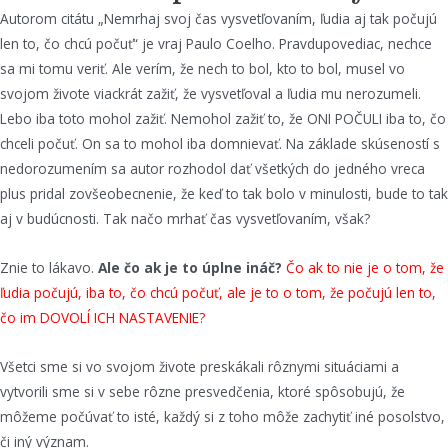
Autorom citátu „Nemrhaj svoj čas vysvetľovaním, ľudia aj tak počujú
len to, čo chcú počuť“ je vraj Paulo Coelho. Pravdupovediac, nechce
sa mi tomu veriť. Ale verím, že nech to bol, kto to bol, musel vo
svojom živote viackrát zažiť, že vysvetľoval a ľudia mu nerozumeli.
Lebo iba toto mohol zažiť. Nemohol zažiť to, že ONI POČULI iba to, čo
chceli počuť. On sa to mohol iba domnievať. Na základe skúseností s
nedorozumením sa autor rozhodol dať všetkých do jedného vreca
plus pridal zovšeobecnenie, že keď to tak bolo v minulosti, bude to tak
aj v budúcnosti. Tak načo mrhať čas vysvetľovaním, však?
Znie to lákavo.
Ale čo ak je to úplne ináč?
Čo ak to nie je o tom, že
ľudia počujú, iba to, čo chcú počuť, ale je to o tom, že počujú len to,
čo im DOVOLÍ ICH NASTAVENIE?
Všetci sme si vo svojom živote preskákali rôznymi situáciami a
vytvorili sme si v sebe rôzne presvedčenia, ktoré spôsobujú, že
môžeme počúvať to isté, každý si z toho môže zachytiť iné posolstvo,
či iný význam.