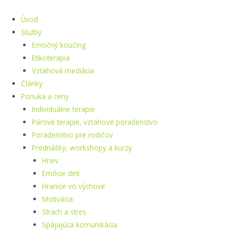
Preskočiť
na
Úvod
obsah
Služby
Emočný koučing
Etikoterapia
Vzťahová mediácia
Články
Ponuka a ceny
Individuálne terapie
Párové terapie, vzťahové poradenstvo
Poradenstvo pre rodičov
Prednášky, workshopy a kurzy
Hnev
Emócie detí
Hranice vo výchove
Motivácia
Strach a stres
Spájajúca komunikácia