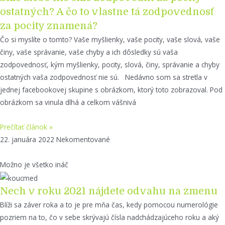
ostatných? A čo to vlastne tá zodpovednosť
za pocity znamená?
Čo si myslíte o tomto? Vaše myšlienky, vaše pocity, vaše slová, vaše
činy, vaše správanie, vaše chyby a ich dôsledky sú vaša
zodpovednosť, kým myšlienky, pocity, slová, činy, správanie a chyby
ostatných vaša zodpovednosť nie sú. Nedávno som sa stretla v
jednej facebookovej skupine s obrázkom, ktorý toto zobrazoval. Pod
obrázkom sa vinula dlhá a celkom vášnivá
Prečítať článok »
22. januára 2022
Nekomentované
Možno je všetko ináč
Nech v roku 2021 nájdete odvahu na zmenu
Blíži sa záver roka a to je pre mňa čas, kedy pomocou numerológie
pozriem na to, čo v sebe skrývajú čísla nadchádzajúceho roku a aký