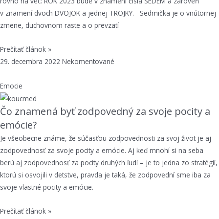
rovno na vec: ROK 2023 bude v znamení čísla SEDEM a zároveň
v znamení dvoch DVOJOK a jednej TROJKY. Sedmička je o vnútornej
zmene, duchovnom raste a o prevzatí
Prečítať článok »
29. decembra 2022
Nekomentované
Emocie
Čo znamená byť zodpovedný za svoje pocity a
emócie?
Je všeobecne známe, že súčasťou zodpovednosti za svoj život je aj
zodpovednosť za svoje pocity a emócie. Aj keď mnohí si na seba
berú aj zodpovednosť za pocity druhých ľudí – je to jedna zo stratégií,
ktorú si osvojili v detstve, pravda je taká, že zodpovední sme iba za
svoje vlastné pocity a emócie.
Prečítať článok »