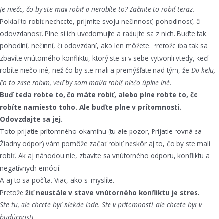
Je niečo, čo by ste mali robiť a nerobíte to? Začnite to robiť teraz.
Pokiaľ to robiť nechcete, prijmite svoju nečinnosť, pohodlnosť, či
odovzdanosť. Plne si ich uvedomujte a radujte sa z nich. Buďte tak
pohodlní, nečinní, či odovzdaní, ako len môžete. Pretože iba tak sa
zbavíte vnútorného konfliktu, ktorý ste si v sebe vytvorili vtedy, keď
robíte niečo iné, než čo by ste mali a premýšľate nad tým, že
Do kelu,
čo to zase robím, veď by som mal/a robiť niečo úplne iné.
Buď teda robte to, čo máte robiť, alebo plne robte to, čo
robíte namiesto toho. Ale buďte plne v prítomnosti.
Odovzdajte sa jej.
Toto prijatie prítomného okamihu (tu ale pozor, Prijatie rovná sa
Žiadny odpor) vám pomôže začať robiť neskôr aj to, čo by ste mali
robiť. Ak aj náhodou nie, zbavíte sa vnútorného odporu, konfliktu a
negatívnych emócií.
A aj to sa počíta. Viac, ako si myslíte.
Pretože
žiť neustále v stave vnútorného konfliktu je stres.
Ste tu, ale chcete byť niekde inde. Ste v prítomnosti, ale chcete byť v
budúcnosti.