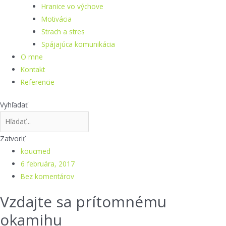
Hranice vo výchove
Motivácia
Strach a stres
Spájajúca komunikácia
O mne
Kontakt
Referencie
Vyhľadať
Zatvoriť
koucmed
6 februára, 2017
Bez komentárov
Vzdajte sa prítomnému
okamihu