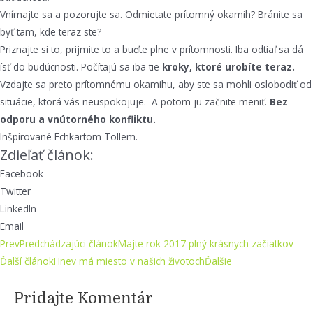
Vnímajte sa a pozorujte sa. Odmietate prítomný okamih? Bránite sa
byť tam, kde teraz ste?
Priznajte si to, prijmite to a buďte plne v prítomnosti. Iba odtiaľ sa dá
ísť do budúcnosti. Počítajú sa iba tie
kroky, ktoré urobíte teraz.
Vzdajte sa preto prítomnému okamihu, aby ste sa mohli oslobodiť od
situácie, ktorá vás neuspokojuje. A potom ju začnite meniť.
Bez
odporu a vnútorného konfliktu.
Inšpirované Echkartom Tollem.
Zdieľať článok:
Facebook
Twitter
LinkedIn
Email
Prev
Predchádzajúci článok
Majte rok 2017 plný krásnych začiatkov
Ďalší článok
Hnev má miesto v našich životoch
Ďalšie
Pridajte Komentár