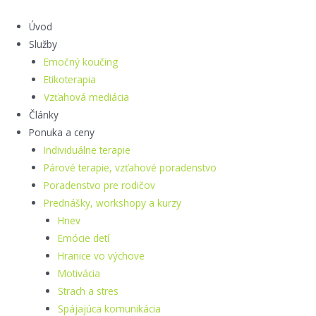
Preskočiť
na
Úvod
obsah
Služby
Emočný koučing
Etikoterapia
Vzťahová mediácia
Články
Ponuka a ceny
Individuálne terapie
Párové terapie, vzťahové poradenstvo
Poradenstvo pre rodičov
Prednášky, workshopy a kurzy
Hnev
Emócie detí
Hranice vo výchove
Motivácia
Strach a stres
Spájajúca komunikácia