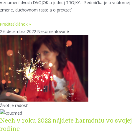
v znamení dvoch DVOJOK a jednej TROJKY. Sedmička je o vnútornej
zmene, duchovnom raste a o prevzatí
Prečítať článok »
29. decembra 2022
Nekomentované
Život je radosť
Nech v roku 2022 nájdete harmóniu vo svojej
rodine