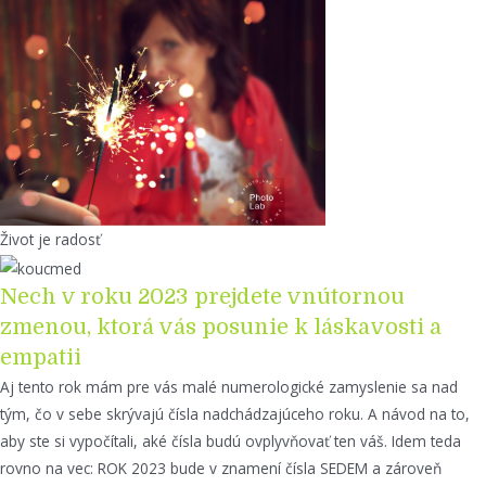
Život je radosť
Nech v roku 2023 prejdete vnútornou
zmenou, ktorá vás posunie k láskavosti a
empatii
Aj tento rok mám pre vás malé numerologické zamyslenie sa nad
tým, čo v sebe skrývajú čísla nadchádzajúceho roku. A návod na to,
aby ste si vypočítali, aké čísla budú ovplyvňovať ten váš. Idem teda
rovno na vec: ROK 2023 bude v znamení čísla SEDEM a zároveň