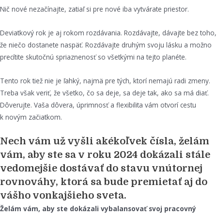
Nič nové nezačínajte, zatiaľ si pre nové iba vytvárate priestor.
Deviatkový rok je aj rokom rozdávania. Rozdávajte, dávajte bez toho,
že niečo dostanete naspäť. Rozdávajte druhým svoju lásku a možno
precítite skutočnú spriaznenosť so všetkými na tejto planéte.
Tento rok tiež nie je ľahký, najmä pre tých, ktorí nemajú radi zmeny.
Treba však veriť, že všetko, čo sa deje, sa deje tak, ako sa má diať.
Dôverujte. Vaša dôvera, úprimnosť a flexibilita vám otvorí cestu
k novým začiatkom.
Nech vám už vyšli akékoľvek čísla, želám
vám, aby ste sa v roku 2024 dokázali stále
vedomejšie dostávať do stavu vnútornej
rovnováhy, ktorá sa bude premietať aj do
vášho vonkajšieho sveta.
Želám vám, aby ste dokázali vybalansovať svoj pracovný