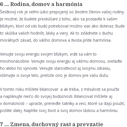
6 …. Rodina, domov a harmónia
Šestkový rok je veľmi úzko prepojený so životmi členov vašej rodiny.
Je možné, že budete preskúšaní z toho, ako sa postavíte k vašim
blízkym, ktorí od vás budú potrebovať možno viac ako doteraz. Bude
to skúška vašich hodnôt, lásky a viery. Ak to zvládnete v duchu
morálnych zásad, do vášho domova a života príde harmónia.
Venujte svoju energiu svojim blízkym, vráti sa vám to
mnohonásobne. Venujte svoju energiu aj vášmu domovu, zveľaďte
ho alebo ho vynovte. Venujte starostlivosť aj svojmu zdraviu,
všímajte si svoje telo, pretože ono je domov pre vašu dušu.
V tomto roku môžete bilancovať a ak treba, z minulosti sa poučte
a naplánujte niečo do svojej budúcnosti. Bilancovať môžete aj
v domácnosti – upracte, prerieďte šatníky a veci, ktoré sa dajú použiť,
pošlite ďalej. Naplňte svoj život a svoj domov láskou a harmóniu.
7 …. Zmena, duchovný rast a prevzatie