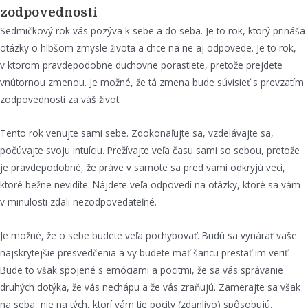
zodpovednosti
Sedmičkový rok vás pozýva k sebe a do seba. Je to rok, ktorý prináša
otázky o hlbšom zmysle života a chce na ne aj odpovede. Je to rok,
v ktorom pravdepodobne duchovne porastiete, pretože prejdete
vnútornou zmenou. Je možné, že tá zmena bude súvisieť s prevzatím
zodpovednosti za váš život.
Tento rok venujte sami sebe. Zdokonaľujte sa, vzdelávajte sa,
počúvajte svoju intuíciu. Prežívajte veľa času sami so sebou, pretože
je pravdepodobné, že práve v samote sa pred vami odkryjú veci,
ktoré bežne nevidíte. Nájdete veľa odpovedí na otázky, ktoré sa vám
v minulosti zdali nezodpovedateľné.
Je možné, že o sebe budete veľa pochybovať. Budú sa vynárať vaše
najskrytejšie presvedčenia a vy budete mať šancu prestať im veriť.
Bude to však spojené s emóciami a pocitmi, že sa vás správanie
druhých dotýka, že vás nechápu a že vás zraňujú. Zamerajte sa však
na seba, nie na tých, ktorí vám tie pocity (zdanlivo) spôsobujú.