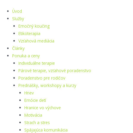
Preskočiť
na
Úvod
obsah
Služby
Emočný koučing
Etikoterapia
Vzťahová mediácia
Články
Ponuka a ceny
Individuálne terapie
Párové terapie, vzťahové poradenstvo
Poradenstvo pre rodičov
Prednášky, workshopy a kurzy
Hnev
Emócie detí
Hranice vo výchove
Motivácia
Strach a stres
Spájajúca komunikácia