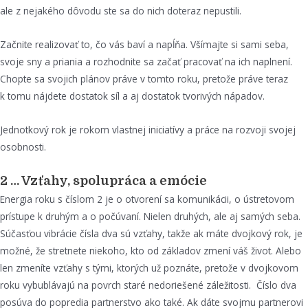
ale z nejakého dôvodu ste sa do nich doteraz nepustili.
Začnite realizovať to, čo vás baví a napĺňa. Všímajte si sami seba,
svoje sny a priania a rozhodnite sa začať pracovať na ich naplnení.
Chopte sa svojich plánov práve v tomto roku, pretože práve teraz
k tomu nájdete dostatok síl a aj dostatok tvorivých nápadov.
Jednotkový rok je rokom vlastnej iniciatívy a práce na rozvoji svojej
osobnosti.
2 … Vzťahy, spolupráca a emócie
Energia roku s číslom 2 je o otvorení sa komunikácii, o ústretovom
prístupe k druhým a o počúvaní. Nielen druhých, ale aj samých seba.
Súčasťou vibrácie čísla dva sú vzťahy, takže ak máte dvojkový rok, je
možné, že stretnete niekoho, kto od základov zmení váš život. Alebo
len zmeníte vzťahy s tými, ktorých už poznáte, pretože v dvojkovom
roku vybublávajú na povrch staré nedoriešené záležitosti. Číslo dva
posúva do popredia partnerstvo ako také. Ak dáte svojmu partnerovi