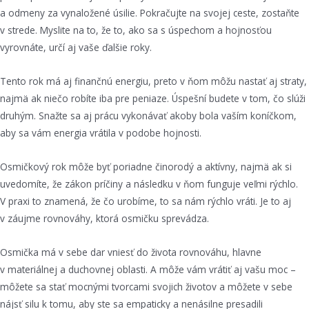
a odmeny za vynaložené úsilie. Pokračujte na svojej ceste, zostaňte
v strede. Myslite na to, že to, ako sa s úspechom a hojnosťou
vyrovnáte, určí aj vaše ďalšie roky.
Tento rok má aj finančnú energiu, preto v ňom môžu nastať aj straty,
najmä ak niečo robíte iba pre peniaze. Úspešní budete v tom, čo slúži
druhým. Snažte sa aj prácu vykonávať akoby bola vaším koníčkom,
aby sa vám energia vrátila v podobe hojnosti.
Osmičkový rok môže byť poriadne činorodý a aktívny, najmä ak si
uvedomíte, že zákon príčiny a následku v ňom funguje veľmi rýchlo.
V praxi to znamená, že čo urobíme, to sa nám rýchlo vráti. Je to aj
v záujme rovnováhy, ktorá osmičku sprevádza.
Osmička má v sebe dar vniesť do života rovnováhu, hlavne
v materiálnej a duchovnej oblasti. A môže vám vrátiť aj vašu moc –
môžete sa stať mocnými tvorcami svojich životov a môžete v sebe
nájsť silu k tomu, aby ste sa empaticky a nenásilne presadili