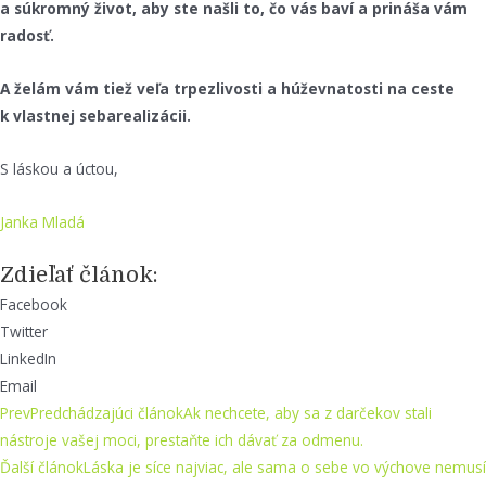
a súkromný život, aby ste našli to, čo vás baví a prináša vám
radosť.
A želám vám tiež veľa trpezlivosti a húževnatosti na ceste
k vlastnej sebarealizácii.
S láskou a úctou,
Janka Mladá
Zdieľať článok:
Facebook
Twitter
LinkedIn
Email
Prev
Predchádzajúci článok
Ak nechcete, aby sa z darčekov stali
nástroje vašej moci, prestaňte ich dávať za odmenu.
Ďalší článok
Láska je síce najviac, ale sama o sebe vo výchove nemusí