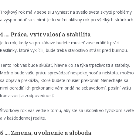
Trojkový rok má v sebe silu vyniesť na svetlo sveta skryté problémy
a vysporiadať sa s nimi. Je to veľmi aktívny rok po všetkých stránkach.
4 …. Práca, vytrvalosť a stabilita
Je to rok, kedy sa po zábave budete musieť zase vrátiť k práci.
Rastlinky, ktoré vyklíčili, bude treba starostlivo strážiť pred burinou.
Tento rok vás bude skúšať, hlavne čo sa týka trpezlivosti a stability.
Možno bude vašu prácu sprevádzať nespokojnosť a neistota, možno
sa objavia prekážky, ktoré budete musieť prekonať. Nenechajte sa
nimi odradiť. Ich prekonanie vám pridá na sebavedomí, posilní vašu
trpezlivosť a zodpovednosť.
Štvorkový rok vás vedie k tomu, aby ste sa ukotvili vo fyzickom svete
a v každodennej realite.
5 …. Zmena, uvoľnenie a sloboda