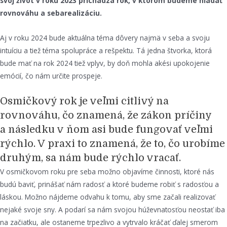
svoj život v roku 2023 prichádza rok, v ktorom budeme hľadať
rovnováhu a sebarealizáciu.
Aj v roku 2024 bude aktuálna téma dôvery najmä v seba a svoju
intuíciu a tiež téma spolupráce a rešpektu. Tá jedna štvorka, ktorá
bude mať na rok 2024 tiež vplyv, by doň mohla akési upokojenie
emócií, čo nám určite prospeje.
Osmičkový rok je veľmi citlivý na
rovnováhu, čo znamená, že zákon príčiny
a následku v ňom asi bude fungovať veľmi
rýchlo. V praxi to znamená, že to, čo urobíme
druhým, sa nám bude rýchlo vracať.
V osmičkovom roku pre seba možno objavíme činnosti, ktoré nás
budú baviť, prinášať nám radosť a ktoré budeme robiť s radosťou a
láskou. Možno nájdeme odvahu k tomu, aby sme začali realizovať
nejaké svoje sny. A podarí sa nám svojou húževnatosťou neostať iba
na začiatku, ale ostaneme trpezlivo a vytrvalo kráčať ďalej smerom