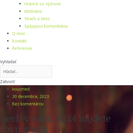
Hranice vo výchove
Motivácia
Strach a stres
Spájajúca komunikácia
O mne
Kontakt
Referencie
Vyhľadať
Zatvoriť
koucmed
30 decembra, 2023
Bez komentárov
Nech v roku 2024 nájdete
rovnováhu