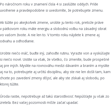
Po náročnom roku v znamení čísla 4 si zaslúžite oddych. Príde
uvoľnenie a pravdepodobne si uvedomíte, že potrebujete zmenu.
Ak túžite po akejkoľvek zmene, urobte ju tento rok, pretože práve
v päťkovom roku máte energiu a slobodnú voľbu na zásadný obrat
vo vašom živote. A nie len to. V tomto roku nájdete k zmene aj
odvahu a odhodlanie.
Urobte niečo ináč, buďte iný, zahoďte rutinu. Vyrazte von a vyskúšajte
si niečo nové. Uistite sa však, že všetko, čo zmeníte, bude prospešné
aj pre iných. Myslite na rovnováhu medzi dávaním a braním a myslite
aj na to, potrebujete aj určitú disciplínu, aby ste nie len došli tam, kam
chcete po zavedení zmeny dôjsť, ale aby ste získali aj slobodu, po
ktorej túžite.
Úroda rastie, nepotrebuje až takú starostlivosť. Nepúšťajte ju však zo
zreteľa. Bez vašej pozornosti môže začať upadať.