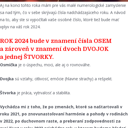
Aj na konci tohto roka mám pre vás malé numerologické zamyslenie
sa nad tým, čo v sebe skrývajú čísla nadchádzajúceho roku. A návod
na to, aby ste si vypočítali vaše osobné číslo, ktoré tiež bude mať
vplyv na váš rok 2024.
ROK 2024
bude v znamení čísla OSEM
a zároveň v znamení dvoch DVOJOK
a jednej ŠTVORKY.
Osmička
je o úspechu, moci, ale aj o rovnováhe.
Dvojka
sú vzťahy, citlivosť, emócie (hlavne strachy) a rešpekt.
Štvorka
je práca, vytrvalosť a stabilita.
Vychádza mi z toho, že po zmenách, ktoré sa naštartovali v
roku 2021, po znovunastoľovaní harmónie a pohody v rodinách
v 2022, po duchovnom raste, a preberaní zodpovednosti za