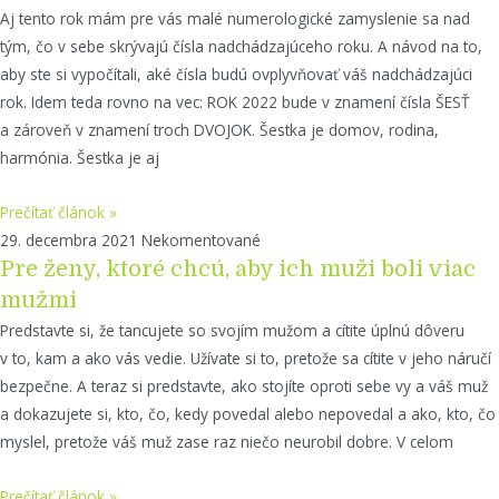
Aj tento rok mám pre vás malé numerologické zamyslenie sa nad
tým, čo v sebe skrývajú čísla nadchádzajúceho roku. A návod na to,
aby ste si vypočítali, aké čísla budú ovplyvňovať váš nadchádzajúci
rok. Idem teda rovno na vec: ROK 2022 bude v znamení čísla ŠESŤ
a zároveň v znamení troch DVOJOK. Šestka je domov, rodina,
harmónia. Šestka je aj
Prečítať článok »
29. decembra 2021
Nekomentované
Pre ženy, ktoré chcú, aby ich muži boli viac
mužmi
Predstavte si, že tancujete so svojím mužom a cítite úplnú dôveru
v to, kam a ako vás vedie. Užívate si to, pretože sa cítite v jeho náručí
bezpečne. A teraz si predstavte, ako stojíte oproti sebe vy a váš muž
a dokazujete si, kto, čo, kedy povedal alebo nepovedal a ako, kto, čo
myslel, pretože váš muž zase raz niečo neurobil dobre. V celom
Prečítať článok »