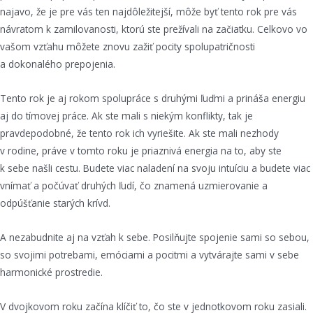
najavo, že je pre vás ten najdôležitejší, môže byť tento rok pre vás
návratom k zamilovanosti, ktorú ste prežívali na začiatku. Celkovo vo
vašom vzťahu môžete znovu zažiť pocity spolupatričnosti
a dokonalého prepojenia.
Tento rok je aj rokom spolupráce s druhými ľuďmi a prináša energiu
aj do tímovej práce. Ak ste mali s niekým konflikty, tak je
pravdepodobné, že tento rok ich vyriešite. Ak ste mali nezhody
v rodine, práve v tomto roku je priaznivá energia na to, aby ste
k sebe našli cestu. Budete viac naladení na svoju intuíciu a budete viac
vnímať a počúvať druhých ľudí, čo znamená uzmierovanie a
odpúšťanie starých krívd.
A nezabudnite aj na vzťah k sebe. Posilňujte spojenie sami so sebou,
so svojimi potrebami, emóciami a pocitmi a vytvárajte sami v sebe
harmonické prostredie.
V dvojkovom roku začína klíčiť to, čo ste v jednotkovom roku zasiali.