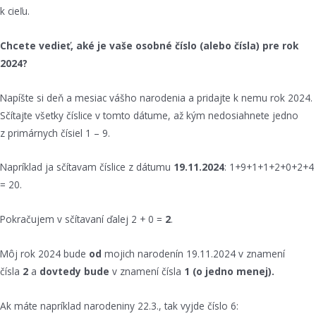
k cieľu.
Chcete vedieť, aké je vaše osobné číslo (alebo čísla) pre rok
2024?
Napíšte si deň a mesiac vášho narodenia a pridajte k nemu rok 2024.
Sčítajte všetky číslice v tomto dátume, až kým nedosiahnete jedno
z primárnych čísiel 1 – 9.
Napríklad ja sčítavam číslice z dátumu
19.11.2024
: 1+9+1+1+2+0+2+4
= 20.
Pokračujem v sčítavaní ďalej 2 + 0 =
2
.
Môj rok 2024 bude
od
mojich narodenín 19.11.2024 v znamení
čísla
2
a
dovtedy bude
v znamení čísla
1 (o jedno menej).
Ak máte napríklad narodeniny 22.3., tak vyjde číslo 6: