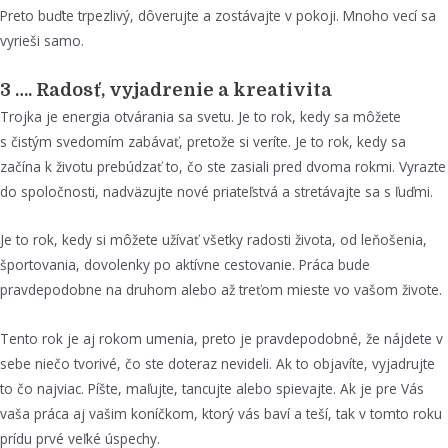
Preto buďte trpezlivý, dôverujte a zostávajte v pokoji. Mnoho vecí sa
vyrieši samo.
3 …. Radosť, vyjadrenie a kreativita
Trojka je energia otvárania sa svetu. Je to rok, kedy sa môžete
s čistým svedomím zabávať, pretože si veríte. Je to rok, kedy sa
začína k životu prebúdzať to, čo ste zasiali pred dvoma rokmi. Vyrazte
do spoločnosti, nadväzujte nové priateľstvá a stretávajte sa s ľuďmi.
Je to rok, kedy si môžete užívať všetky radosti života, od leňošenia,
športovania, dovolenky po aktívne cestovanie. Práca bude
pravdepodobne na druhom alebo až treťom mieste vo vašom živote.
Tento rok je aj rokom umenia, preto je pravdepodobné, že nájdete v
sebe niečo tvorivé, čo ste doteraz nevideli. Ak to objavíte, vyjadrujte
to čo najviac. Píšte, maľujte, tancujte alebo spievajte. Ak je pre Vás
vaša práca aj vašim koníčkom, ktorý vás baví a teší, tak v tomto roku
prídu prvé veľké úspechy.