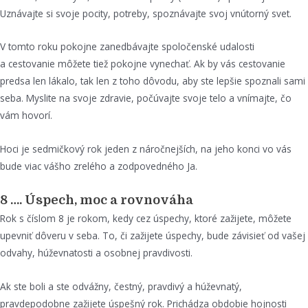
Uznávajte si svoje pocity, potreby, spoznávajte svoj vnútorný svet.
V tomto roku pokojne zanedbávajte spoločenské udalosti
a cestovanie môžete tiež pokojne vynechať. Ak by vás cestovanie
predsa len lákalo, tak len z toho dôvodu, aby ste lepšie spoznali sami
seba. Myslite na svoje zdravie, počúvajte svoje telo a vnímajte, čo
vám hovorí.
Hoci je sedmičkový rok jeden z náročnejších, na jeho konci vo vás
bude viac vášho zrelého a zodpovedného Ja.
8 …. Úspech, moc a rovnováha
Rok s číslom 8 je rokom, kedy cez úspechy, ktoré zažijete, môžete
upevniť dôveru v seba. To, či zažijete úspechy, bude závisieť od vašej
odvahy, húževnatosti a osobnej pravdivosti.
Ak ste boli a ste odvážny, čestný, pravdivý a húževnatý,
pravdepodobne zažijete úspešný rok. Prichádza obdobie hojnosti