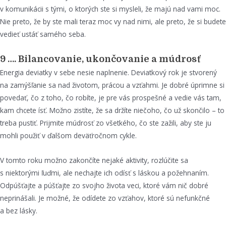
v komunikácii s tými, o ktorých ste si mysleli, že majú nad vami moc.
Nie preto, že by ste mali teraz moc vy nad nimi, ale preto, že si budete
vedieť ustáť samého seba.
9 …. Bilancovanie, ukončovanie a múdrosť
Energia deviatky v sebe nesie naplnenie. Deviatkový rok je stvorený
na zamýšľanie sa nad životom, prácou a vzťahmi. Je dobré úprimne si
povedať, čo z toho, čo robíte, je pre vás prospešné a vedie vás tam,
kam chcete ísť. Možno zistíte, že sa držíte niečoho, čo už skončilo – to
treba pustiť. Prijmite múdrosť zo všetkého, čo ste zažili, aby ste ju
mohli použiť v ďalšom deväťročnom cykle.
V tomto roku možno zakončíte nejaké aktivity, rozlúčite sa
s niektorými ľuďmi, ale nechajte ich odísť s láskou a požehnaním.
Odpúšťajte a púšťajte zo svojho života veci, ktoré vám nič dobré
neprinášali. Je možné, že odídete zo vzťahov, ktoré sú nefunkčné
a bez lásky.