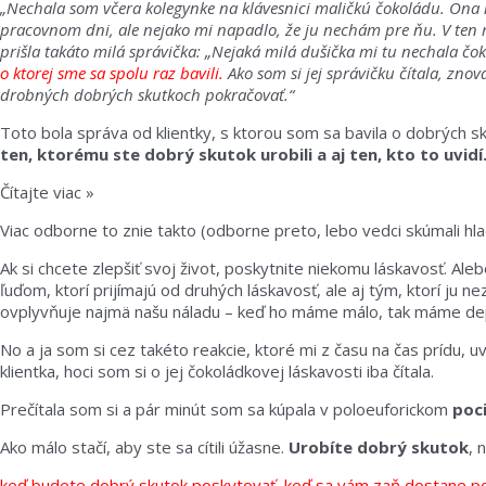
„Nechala som včera kolegynke na klávesnici maličkú čokoládu. Ona 
pracovnom dni, ale nejako mi napadlo, že ju nechám pre ňu. V ten m
prišla takáto milá správička: „Nejaká milá dušička mi tu nechala čo
o ktorej sme sa spolu raz bavili.
Ako som si jej správičku čítala, znov
drobných dobrých skutkoch pokračovať.“
Toto bola správa od klientky, s ktorou som sa bavila o dobrých s
ten, ktorému ste dobrý skutok urobili a aj ten, kto to uvidí
Čítajte viac »
Viac odborne to znie takto (odborne preto, lebo vedci skúmali hl
Ak si chcete zlepšiť svoj život, poskytnite niekomu láskavosť. Ale
ľuďom, ktorí prijímajú od druhých láskavosť, ale aj tým, ktorí ju 
ovplyvňuje najmä našu náladu – keď ho máme málo, tak máme depk
No a ja som si cez takéto reakcie, ktoré mi z času na čas prídu, u
klientka, hoci som si o jej čokoládkovej láskavosti iba čítala.
Prečítala som si a pár minút som sa kúpala v poloeuforickom
poc
Ako málo stačí, aby ste sa cítili úžasne.
Urobíte dobrý skutok
, 
keď budete dobrý skutok poskytovať, keď sa vám zaň dostane p