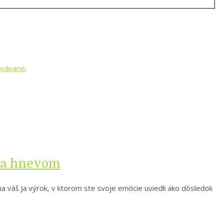
covávané
.
via hnevom
 na váš Ja výrok, v ktorom ste svoje emócie uviedli ako dôsledok