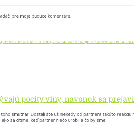
iadači pre moje budúce komentáre.
kajte viac informácií o tom, ako sú vaše údaje z komentárov spra
rývajú pocity viny, navonok sa preja
 z toho smutná!“ Dostali ste už niekedy od partnera takúto reakciu
 ako sa cítime, keď partner niečo urobil a čo by sme