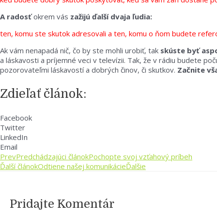
A radosť
okrem vás
zažijú ďalší dvaja ľudia:
ten, komu ste skutok adresovali a ten, komu o ňom budete refer
Ak vám nenapadá nič, čo by ste mohli urobiť, tak
skúste byť asp
a láskavosti a príjemné veci v televízii. Tak, že v rádiu budete po
pozorovateľmi láskavostí a dobrých činov, či skutkov.
Začnite vš
Zdieľať článok:
Facebook
Twitter
LinkedIn
Email
Prev
Predchádzajúci článok
Pochopte svoj vzťahový príbeh
Ďalší článok
Odtiene našej komunikácie
Ďalšie
Pridajte Komentár