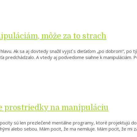
ipuláciám, môže za to strach
 hlavu. Ak sa aj dovtedy snažil vyjsť s dieťaťom „po dobrom“, po
m ťa predchádzalo. A vtedy aj podvedome siahne k manipuláciám. P
le prostriedky na manipuláciu
pocity sú len prezlečené mentálne programy, ktoré projektujú do 
ými alebo sebou. Mám pocit, že ma nemiluje. Mám pocit, že mi z