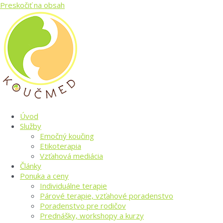
Preskočiť na obsah
Úvod
Služby
Emočný koučing
Etikoterapia
Vzťahová mediácia
Články
Ponuka a ceny
Individuálne terapie
Párové terapie, vzťahové poradenstvo
Poradenstvo pre rodičov
Prednášky, workshopy a kurzy