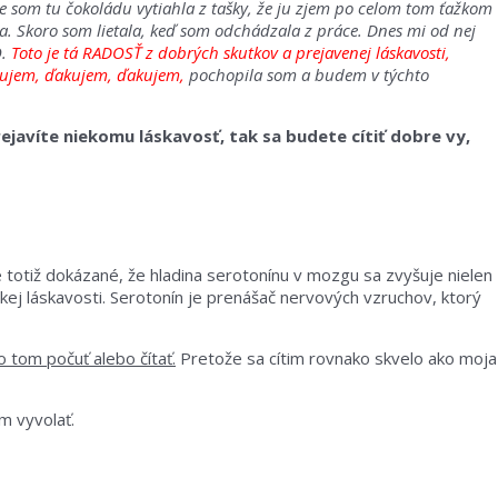
 som tu čokoládu vytiahla z tašky, že ju zjem po celom tom ťažkom
a. Skoro som lietala, keď som odchádzala z práce. Dnes mi od nej
O.
Toto je tá RADOSŤ z dobrých skutkov a prejavenej láskavosti,
ujem, ďakujem, ďakujem,
pochopila som a budem v týchto
ejavíte niekomu láskavosť, tak sa budete cítiť dobre vy,
Je totiž dokázané, že hladina serotonínu v mozgu sa zvyšuje nielen
jakej láskavosti. Serotonín je prenášač nervových vzruchov, ktorý
 o tom počuť alebo čítať.
Pretože sa cítim rovnako skvelo ako moja
m vyvolať.