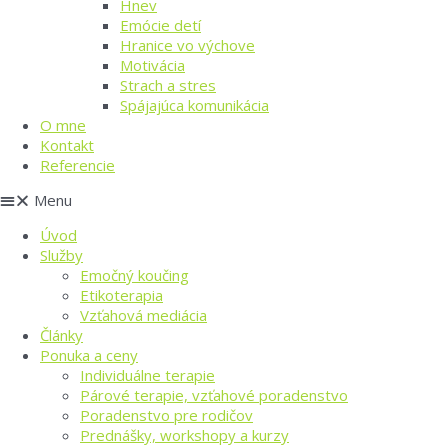
Hnev
Emócie detí
Hranice vo výchove
Motivácia
Strach a stres
Spájajúca komunikácia
O mne
Kontakt
Referencie
Menu
Úvod
Služby
Emočný koučing
Etikoterapia
Vzťahová mediácia
Články
Ponuka a ceny
Individuálne terapie
Párové terapie, vzťahové poradenstvo
Poradenstvo pre rodičov
Prednášky, workshopy a kurzy