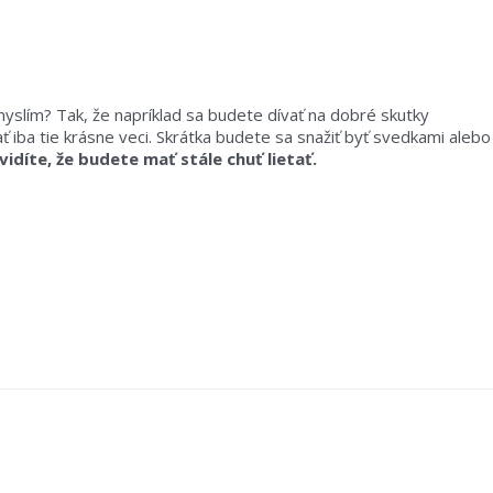
yslím? Tak, že napríklad sa budete dívať na dobré skutky
ať iba tie krásne veci. Skrátka budete sa snažiť byť svedkami alebo
idíte, že budete mať stále chuť lietať.