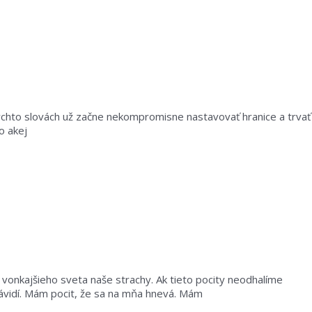
 týchto slovách už začne nekompromisne nastavovať hranice a trvať
o akej
vonkajšieho sveta naše strachy. Ak tieto pocity neodhalíme
ávidí. Mám pocit, že sa na mňa hnevá. Mám