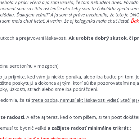
nebola v práci včera a ja som vedela, že tam nebudem dnes. Pôvodne
oment som sa cítila asi lepšie ako keby som tu čokoládu zjedla sam
koládku. Ďakujem veľmi!“ A ja som si práve uvedomila, že toto je ON
a som mala chuť lietať. A verím, že aj kolegynka mala chuť lietať.
Ďak
kutkoch a prejavovaní láskavosti.
Ak urobíte dobrý skutok, či pr
.
adinu serotonínu v mozgoch):
bo ju prijmite, keď vám ju niekto ponúka, alebo iba buďte pri tom. 
nezištne poskytujú a dokonca aj tým, ktorí sú iba pozorovateľmi ne
y, úzkosti, strach alebo sme iba podráždení.
vedomila, že tá
tretia osoba, nemusí akt láskavosti vidieť.
Stačí jej
ite radosti
. A ešte aj teraz, keď o tom píšem, si ten pocit dokáže
nemusí to byť nič veľké
a zažijete radosť minimálne trikrát
:
oďakovanie a keď o tom niekomu poviete.