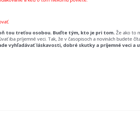
ovať.
oň tou treťou osobou. Buďte tým, kto je pri tom.
Že ako to m
čúvať iba príjemné veci. Tak, že v časopisoch a novinách budete čít
ade vyhľadávať láskavosti, dobré skutky a príjemné veci a uv