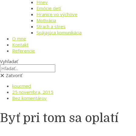
Hnev
Emócie detí
Hranice vo výchove
Motivácia
Strach a stres
Spájajúca komunikácia
O mne
Kontakt
Referencie
Vyhľadať
Zatvoriť
koucmed
25 novembra, 2015
Bez komentárov
Byť pri tom sa oplatí