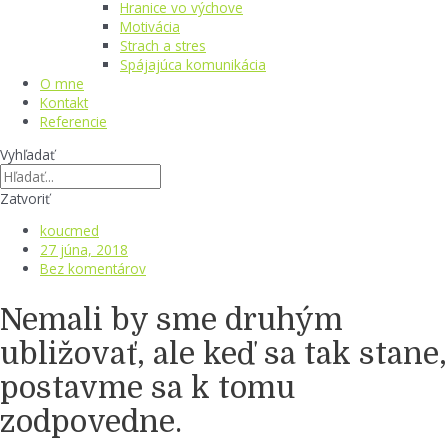
Hranice vo výchove
Motivácia
Strach a stres
Spájajúca komunikácia
O mne
Kontakt
Referencie
Vyhľadať
Zatvoriť
koucmed
27 júna, 2018
Bez komentárov
Nemali by sme druhým
ubližovať, ale keď sa tak stane,
postavme sa k tomu
zodpovedne.