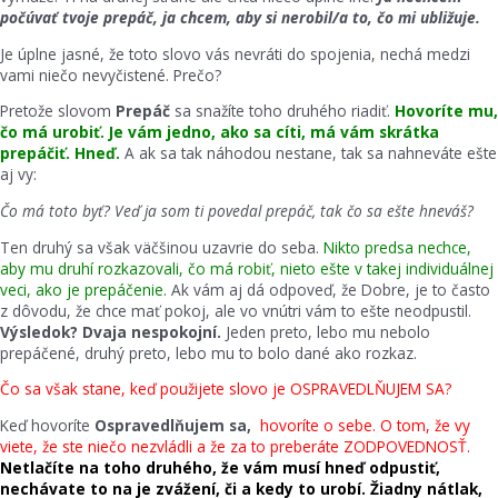
počúvať tvoje prepáč, ja chcem, aby si nerobil/a to, čo mi ubližuje.
Je úplne jasné, že toto slovo vás nevráti do spojenia, nechá medzi
vami niečo nevyčistené. Prečo?
Pretože slovom
Prepáč
sa snažíte toho druhého riadiť.
Hovoríte mu,
čo má urobiť. Je vám jedno, ako sa cíti, má vám skrátka
prepáčiť. Hneď.
A ak sa tak náhodou nestane, tak sa nahneváte ešte
aj vy:
Čo má toto byť? Veď ja som ti povedal prepáč, tak čo sa ešte hneváš?
Ten druhý sa však väčšinou uzavrie do seba.
Nikto predsa nechce,
aby mu druhí rozkazovali, čo má robiť, nieto ešte v takej individuálnej
veci, ako je prepáčenie.
Ak vám aj dá odpoveď, že Dobre, je to často
z dôvodu, že chce mať pokoj, ale vo vnútri vám to ešte neodpustil.
Výsledok? Dvaja nespokojní.
Jeden preto, lebo mu nebolo
prepáčené, druhý preto, lebo mu to bolo dané ako rozkaz.
Čo sa však stane, keď použijete slovo je OSPRAVEDLŇUJEM SA?
Keď hovoríte
Ospravedlňujem sa,
hovoríte o sebe. O tom, že vy
viete, že ste niečo nezvládli a že za to preberáte ZODPOVEDNOSŤ.
Netlačíte na toho druhého, že vám musí hneď odpustiť,
nechávate to na je zvážení, či a kedy to urobí. Žiadny nátlak,