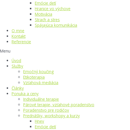
Emócie detí
Hranice vo výchove
Motivácia
Strach a stres
Spájajúca komunikácia
O mne
Kontakt
Referencie
Menu
Úvod
Služby
Emočný koučing
Etikoterapia
Vzťahová mediácia
Články
Ponuka a ceny
Individuálne terapie
Párové terapie, vzťahové poradenstvo
Poradenstvo pre rodičov
Prednášky, workshopy a kurzy
Hnev
Emócie detí