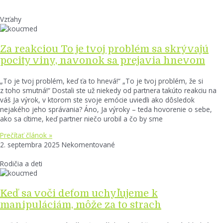
Vzťahy
Za reakciou To je tvoj problém sa skrývajú
pocity viny, navonok sa prejavia hnevom
„To je tvoj problém, keď ťa to hnevá!“ „To je tvoj problém, že si
z toho smutná!“ Dostali ste už niekedy od partnera takúto reakciu na
váš Ja výrok, v ktorom ste svoje emócie uviedli ako dôsledok
nejakého jeho správania? Áno, Ja výroky – teda hovorenie o sebe,
ako sa cítime, keď partner niečo urobil a čo by sme
Prečítať článok »
2. septembra 2025
Nekomentované
Rodičia a deti
Keď sa voči deťom uchyľujeme k
manipuláciám, môže za to strach