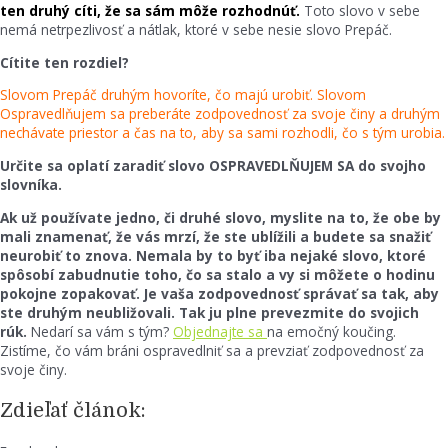
ten druhý cíti, že sa sám môže rozhodnúť.
Toto slovo v sebe
nemá netrpezlivosť a nátlak, ktoré v sebe nesie slovo Prepáč.
Cítite ten rozdiel?
Slovom Prepáč druhým hovoríte, čo majú urobiť. Slovom
Ospravedlňujem sa preberáte zodpovednosť za svoje činy a druhým
nechávate priestor a čas na to, aby sa sami rozhodli, čo s tým urobia.
Určite sa oplatí zaradiť slovo OSPRAVEDLŇUJEM SA do svojho
slovníka.
Ak už používate jedno, či druhé slovo, myslite na to, že obe by
mali znamenať, že vás mrzí, že ste ublížili a budete sa snažiť
neurobiť to znova. Nemala by to byť iba nejaké slovo, ktoré
spôsobí zabudnutie toho, čo sa stalo a vy si môžete o hodinu
pokojne zopakovať. Je vaša zodpovednosť správať sa tak, aby
ste druhým neubližovali. Tak ju plne prevezmite do svojich
rúk.
Nedarí sa vám s tým?
Objednajte sa
na emočný koučing.
Zistíme, čo vám bráni ospravedlniť sa a prevziať zodpovednosť za
svoje činy.
Zdieľať článok: