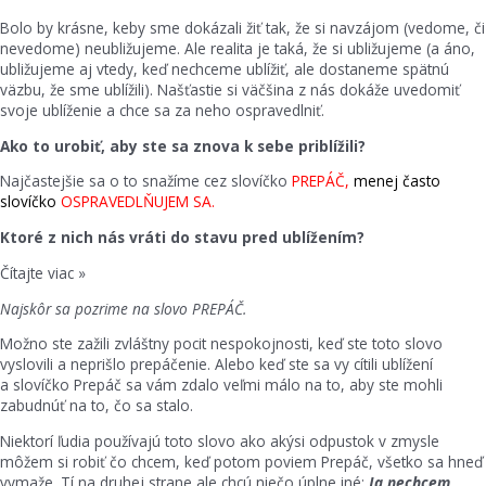
Bolo by krásne, keby sme dokázali žiť tak, že si navzájom (vedome, či
nevedome) neubližujeme. Ale realita je taká, že si ubližujeme (a áno,
ubližujeme aj vtedy, keď nechceme ublížiť, ale dostaneme spätnú
väzbu, že sme ublížili). Našťastie si väčšina z nás dokáže uvedomiť
svoje ublíženie a chce sa za neho ospravedlniť.
Ako to urobiť, aby ste sa znova k sebe priblížili?
Najčastejšie sa o to snažíme cez slovíčko
PREPÁČ,
menej často
slovíčko
OSPRAVEDLŇUJEM SA.
Ktoré z nich nás vráti do stavu pred ublížením?
Čítajte viac »
Najskôr sa pozrime na slovo PREPÁČ.
Možno ste zažili zvláštny pocit nespokojnosti, keď ste toto slovo
vyslovili a neprišlo prepáčenie. Alebo keď ste sa vy cítili ublížení
a slovíčko Prepáč sa vám zdalo veľmi málo na to, aby ste mohli
zabudnúť na to, čo sa stalo.
Niektorí ľudia používajú toto slovo ako akýsi odpustok v zmysle
môžem si robiť čo chcem, keď potom poviem Prepáč, všetko sa hneď
vymaže. Tí na druhej strane ale chcú niečo úplne iné:
Ja nechcem