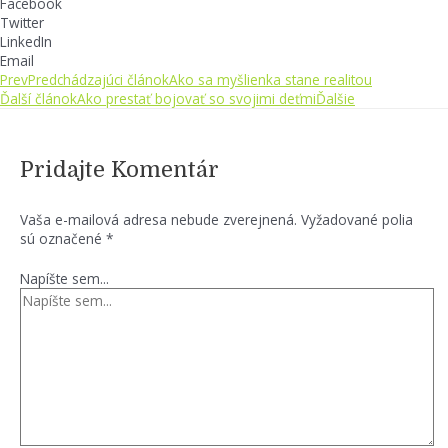
Facebook
Twitter
LinkedIn
Email
Prev
Predchádzajúci článok
Ako sa myšlienka stane realitou
Ďalší článok
Ako prestať bojovať so svojimi deťmi
Ďalšie
Pridajte Komentár
Vaša e-mailová adresa nebude zverejnená.
Vyžadované polia
sú označené
*
Napíšte sem...