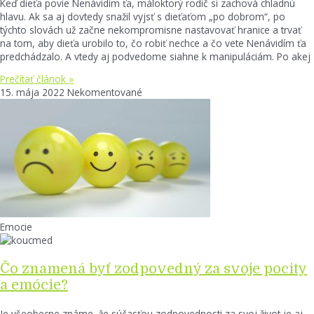
Keď dieťa povie Nenávidím ťa, máloktorý rodič si zachová chladnú
hlavu. Ak sa aj dovtedy snažil vyjsť s dieťaťom „po dobrom“, po
týchto slovách už začne nekompromisne nastavovať hranice a trvať
na tom, aby dieťa urobilo to, čo robiť nechce a čo vete Nenávidím ťa
predchádzalo. A vtedy aj podvedome siahne k manipuláciám. Po akej
Prečítať článok »
15. mája 2022
Nekomentované
Emocie
Čo znamená byť zodpovedný za svoje pocity
a emócie?
Je všeobecne známe, že súčasťou zodpovednosti za svoj život je aj