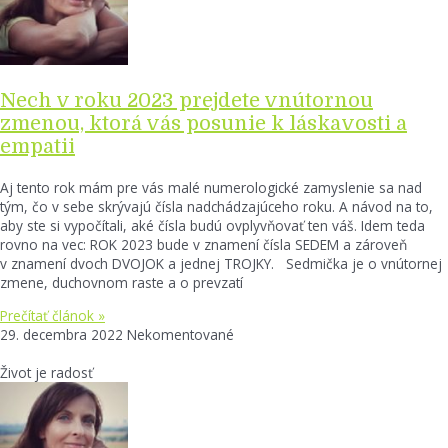
Nech v roku 2023 prejdete vnútornou
zmenou, ktorá vás posunie k láskavosti a
empatii
Aj tento rok mám pre vás malé numerologické zamyslenie sa nad
tým, čo v sebe skrývajú čísla nadchádzajúceho roku. A návod na to,
aby ste si vypočítali, aké čísla budú ovplyvňovať ten váš. Idem teda
rovno na vec: ROK 2023 bude v znamení čísla SEDEM a zároveň
v znamení dvoch DVOJOK a jednej TROJKY. Sedmička je o vnútornej
zmene, duchovnom raste a o prevzatí
Prečítať článok »
29. decembra 2022
Nekomentované
Život je radosť