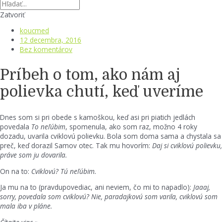
Zatvoriť
koucmed
12 decembra, 2016
Bez komentárov
Príbeh o tom, ako nám aj
polievka chutí, keď uveríme
Dnes som si pri obede s kamoškou, keď asi pri piatich jedlách
povedala
To neľúbim
, spomenula, ako som raz, možno 4 roky
dozadu, uvarila cviklovú polievku. Bola som doma sama a chystala sa
preč, keď dorazil Samov otec. Tak mu hovorím:
Daj si cviklovú polievku,
práve som ju dovarila.
On na to:
Cviklovú? Tú neľúbim.
Ja mu na to (pravdupovediac, ani neviem, čo mi to napadlo):
Jaaaj,
sorry, povedala som cviklovú? Nie, paradajkovú som varila, cviklovú som
mala iba v pláne.