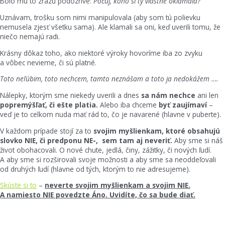
Bolo mu to zrazu podozrivé:
Počuj, koho si ty vlastne oklamala?
Uznávam, trošku som nimi manipulovala (aby som tú polievku
nemusela zjesť všetku sama). Ale klamali sa oni, keď uverili tomu, že
niečo nemajú radi.
Krásny dôkaz toho, ako niektoré výroky hovoríme iba zo zvyku
a vôbec nevieme, či sú platné.
Toto neľúbim, toto nechcem, tamto neznášam a toto ja nedokážem ….
Nálepky, ktorým sme niekedy uverili a dnes
sa nám nechce
ani len
popremýšľať, či ešte platia.
Alebo iba chceme
byť zaujímaví
–
veď je to celkom nuda mať rád to, čo je navarené (hlavne v puberte).
V každom prípade stojí za to
svojim myšlienkam, ktoré obsahujú
slovko NIE, či predponu NE-, sem tam aj neveriť.
Aby sme si náš
život obohacovali. O nové chute, jedlá, činy, zážitky, či nových ľudí.
A aby sme si rozširovali svoje možnosti a aby sme sa neoddeľovali
od druhých ľudí (hlavne od tých, ktorým to nie adresujeme).
Skúste si to
–
neverte svojim myšlienkam a svojim NIE.
A namiesto NIE povedzte Áno. Uvidíte, čo sa bude diať.