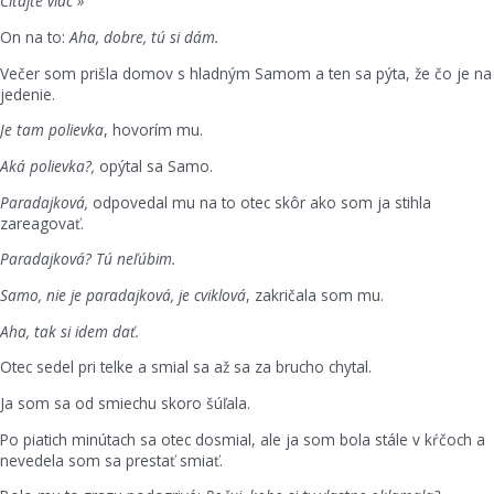
Čítajte viac »
On na to:
Aha, dobre, tú si dám.
Večer som prišla domov s hladným Samom a ten sa pýta, že čo je na
jedenie.
Je tam polievka
, hovorím mu.
Aká polievka?,
opýtal sa Samo.
Paradajková,
odpovedal mu na to otec skôr ako som ja stihla
zareagovať.
Paradajková? Tú neľúbim.
Samo, nie je paradajková, je cviklová
, zakričala som mu.
Aha, tak si idem dať.
Otec sedel pri telke a smial sa až sa za brucho chytal.
Ja som sa od smiechu skoro šúľala.
Po piatich minútach sa otec dosmial, ale ja som bola stále v kŕčoch a
nevedela som sa prestať smiať.