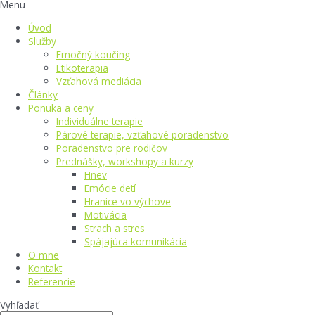
Menu
Úvod
Služby
Emočný koučing
Etikoterapia
Vzťahová mediácia
Články
Ponuka a ceny
Individuálne terapie
Párové terapie, vzťahové poradenstvo
Poradenstvo pre rodičov
Prednášky, workshopy a kurzy
Hnev
Emócie detí
Hranice vo výchove
Motivácia
Strach a stres
Spájajúca komunikácia
O mne
Kontakt
Referencie
Vyhľadať