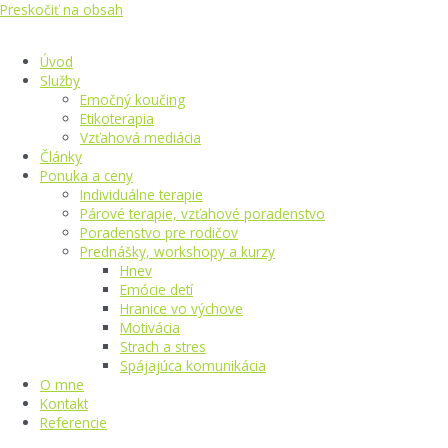
Preskočiť na obsah
Úvod
Služby
Emočný koučing
Etikoterapia
Vzťahová mediácia
Články
Ponuka a ceny
Individuálne terapie
Párové terapie, vzťahové poradenstvo
Poradenstvo pre rodičov
Prednášky, workshopy a kurzy
Hnev
Emócie detí
Hranice vo výchove
Motivácia
Strach a stres
Spájajúca komunikácia
O mne
Kontakt
Referencie