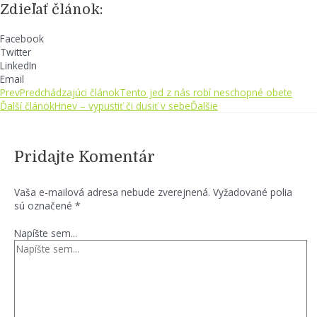
Zdieľať článok:
Facebook
Twitter
LinkedIn
Email
Prev
Predchádzajúci článok
Tento jed z nás robí neschopné obete
Ďalší článok
Hnev – vypustiť či dusiť v sebe
Ďalšie
Pridajte Komentár
Vaša e-mailová adresa nebude zverejnená.
Vyžadované polia
sú označené
*
Napíšte sem...