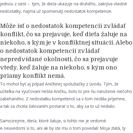
jednou z ciest – tým, že dieťa ukazuje na druhého, zakrýva vlastné
nedostatky, najmä už spomenutý nedostatok kompetencie.
Môže ísť o nedostatok kompetencií zvládať
konflikt, čo sa prejavuje, keď dieťa žaluje na
niekoho, s kým je v konfliktnej situácii. Alebo
o nedostatok kompetencií zvládať
nepredvídané okolnosti, čo sa prejavuje
vtedy, keď žaluje na niekoho, s kým ono
priamy konflikt nemá.
To mohol byť aj prípad Aničkinej spolužiačky z úvodu. Tým, že
učiteľka na vyučovaní riešila Aničku, bolo to pre ňu narušenie niečoho
zabehaného. Z nedostatku kompetencií sa v tom necítila príjemne,
a tak sa chcela žalovaním postarať o to, aby sa to už nedialo.
Samozrejme, dieťa, ktoré žaluje, si tohto nie je vedomé.
A neuvedomí si to, ani ak by ste mu o tom povedali: Moja zlatá, ty