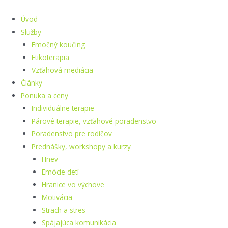
Preskočiť
na
Úvod
obsah
Služby
Emočný koučing
Etikoterapia
Vzťahová mediácia
Články
Ponuka a ceny
Individuálne terapie
Párové terapie, vzťahové poradenstvo
Poradenstvo pre rodičov
Prednášky, workshopy a kurzy
Hnev
Emócie detí
Hranice vo výchove
Motivácia
Strach a stres
Spájajúca komunikácia