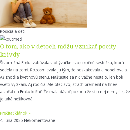
Rodičia a deti
O tom, ako v deťoch môžu vznikať pocity
krivdy
Štvorročná Emka zabávala v obývačke svoju ročnú sestričku, ktorá
sedela na zemi. Rozosmievala ju tým, že poskakovala a pobehovala.
Až zhodila kvetinovú stenu. Našťastie sa nič vážne nestalo, len boli
všetci vyľakaní. Aj rodičia. Ale otec svoj strach premenil na hnev
a začal na Emku kričať. Že mala dávať pozor a že si o nej nemyslel, že
je taká nešikovná.
Prečítať článok »
4. júna 2025
Nekomentované