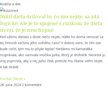
Rodičia a deti
Nútiť dieťa drilovať to, čo mu nejde, sa zdá
logické. Ale je to spojené s rizikom, že dieťa
uverí, že je neschopné
Keď vášmu dieťaťu v škole niečo nejde, nútite ho doma venovať sa
tej činnosti väčšinu jeho voľného času? V dobrej viere, že čím viac
bude cvičiť, tým mu to pôjde lepšie? Nedávno mi kamarátka
rozprávala, ako varovala vnúčika Jurka, ktorý je druháčik. Nevesta ju
vraj poprosila, aby u nej Jurko čítal, pretože mu čítanie veľmi nejde.
A tak strávili
Prečítať článok »
28. júna 2024
2 komentáre