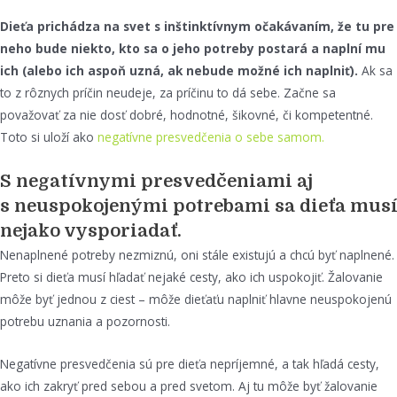
Dieťa prichádza na svet s inštinktívnym očakávaním, že tu pre
neho bude niekto, kto sa o jeho potreby postará a naplní mu
ich (alebo ich aspoň uzná, ak nebude možné ich naplniť).
Ak sa
to z rôznych príčin neudeje, za príčinu to dá sebe. Začne sa
považovať za nie dosť dobré, hodnotné, šikovné, či kompetentné.
Toto si uloží ako
negatívne presvedčenia o sebe samom.
S negatívnymi presvedčeniami aj
s neuspokojenými potrebami sa dieťa musí
nejako vysporiadať.
Nenaplnené potreby nezmiznú, oni stále existujú a chcú byť naplnené.
Preto si dieťa musí hľadať nejaké cesty, ako ich uspokojiť. Žalovanie
môže byť jednou z ciest – môže dieťaťu naplniť hlavne neuspokojenú
potrebu uznania a pozornosti.
Negatívne presvedčenia sú pre dieťa nepríjemné, a tak hľadá cesty,
ako ich zakryť pred sebou a pred svetom. Aj tu môže byť žalovanie