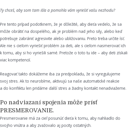
Ty chceš, aby som tam išla a pomohla vám vyriešiť vašu nezhodu?
Pre tento prípad podotknem, že je dôležité, aby dieťa vedelo, že sa
môže obrátiť na dospelého, ak je problém nad jeho sily, alebo keď
potrebuje zabrániť agresivite alebo ubližovaniu. Preto treba určite ísť.
Ale nie s cieľom vyriešiť problém za deti, ale s cieľom nasmerovať ich
k tomu, aby si ho vyriešili samé. Pretože o toto tu ide – aby deti získali
viac kompetencií.
Reagovať takto dokážeme iba za predpokladu, že si vyregulujeme
svoj stres. Ak to neurobíme, aktivujú sa naše automatické reakcie
a do konfliktu len pridáme ďalší stres a žiadny kontakt nenadviažeme.
Po nadviazaní spojenia môže prísť
PRESMEROVANIE.
Presmerovanie má za cieľ posunúť dieťa k tomu, aby nahliadlo do
svojho vnútra a aby zvažovalo aj pocity ostatných.