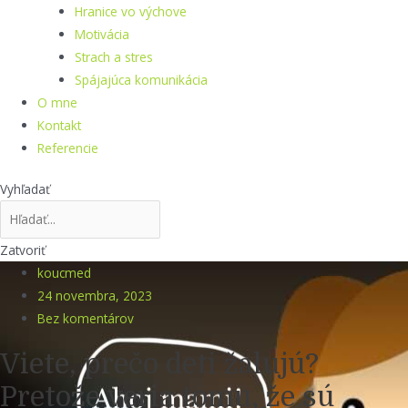
Hranice vo výchove
Motivácia
Strach a stres
Spájajúca komunikácia
O mne
Kontakt
Referencie
Vyhľadať
Zatvoriť
koucmed
24 novembra, 2023
Bez komentárov
Viete, prečo deti žalujú?
Pretože veria tomu, že sú