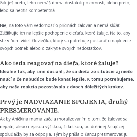
žaluješ preto, lebo nemáš doma dostatok pozornosti, alebo preto,
lebo sa necítiš kompetentná.
Nie, na toto vám vedomosť o príčinách žalovania nemá slúžiť.
Zúžitkujte ich na lepšie pochopenie dieťaťa, ktoré žaluje. Na to, aby
ste v ňom videli človiečika, ktorý sa potrebuje postarať o naplnenie
svojich potrieb alebo o zakrytie svojich nedostatkov.
Ako teda reagovať na dieťa, ktoré žaluje?
Ideálne tak, aby sme dosiahli, že sa dieťa zo situácie aj niečo
naučí a že nabudúce bude konať lepšie. K tomu potrebujeme,
aby naša reakcia pozostávala z dvoch dôležitých krokov.
Prvý je NADVIAZANIE SPOJENIA, druhý
PRESMEROVANIE.
Ak by Aničkina mama začala moralizovaním o tom, že žalovať sa
nepatrí, alebo nejakou výčitkou, či kritikou, od dcérinej žalujúcej
spolužiačky by sa odpojila. Tým by prišla o šancu presmerovať ju.