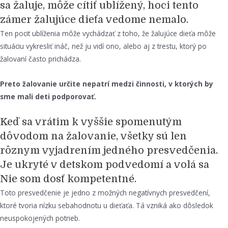
sa žaluje, môže cítiť ublížený, hoci tento
zámer žalujúce dieťa vedome nemalo.
Ten pocit ublíženia môže vychádzať z toho, že žalujúce dieťa môže
situáciu vykresliť ináč, než ju vidí ono, alebo aj z trestu, ktorý po
žalovaní často prichádza.
Preto žalovanie určite nepatrí medzi činnosti, v ktorých by
sme mali deti podporovať.
Keď sa vrátim k vyššie spomenutým
dôvodom na žalovanie, všetky sú len
rôznym vyjadrením jedného presvedčenia.
Je ukryté v detskom podvedomí a volá sa
Nie som dosť kompetentné.
Toto presvedčenie je jedno z možných negatívnych presvedčení,
ktoré tvoria nízku sebahodnotu u dieťaťa. Tá vzniká ako dôsledok
neuspokojených potrieb.