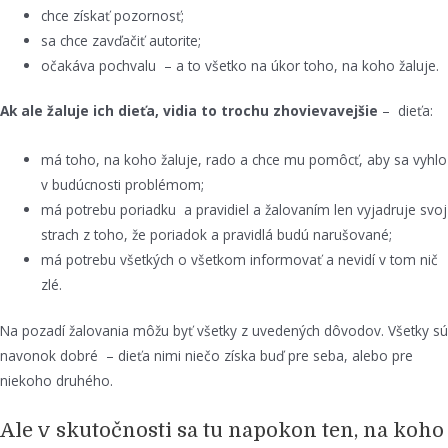
chce získať pozornosť;
sa chce zavďačiť autorite;
očakáva pochvalu – a to všetko na úkor toho, na koho žaluje.
Ak ale žaluje ich dieťa, vidia to trochu zhovievavejšie
– dieťa:
má toho, na koho žaluje, rado a chce mu pomôcť, aby sa vyhlo
v budúcnosti problémom;
má potrebu poriadku a pravidiel a žalovaním len vyjadruje svoj
strach z toho, že poriadok a pravidlá budú narušované;
má potrebu všetkých o všetkom informovať a nevidí v tom nič
zlé.
Na pozadí žalovania môžu byť všetky z uvedených dôvodov. Všetky sú
navonok dobré – dieťa nimi niečo získa buď pre seba, alebo pre
niekoho druhého.
Ale v skutočnosti sa tu napokon ten, na koho