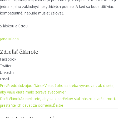
jedna z jeho základných psychických potrieb. A keď sa bude cítiť viac
kompetentné, nebude musieť žalovať.
S láskou a úctou,
Jana Mladá
Zdieľať článok:
Facebook
Twitter
LinkedIn
Email
Prev
Predchádzajúci článok
Viete, čoho sa treba vyvarovať, ak chcete,
aby vaše dieťa malo zdravé svedomie?
Ďalší článok
Ak nechcete, aby sa z darčekov stali nástroje vašej moci,
prestaňte ich dávať za odmenu.
Ďalšie