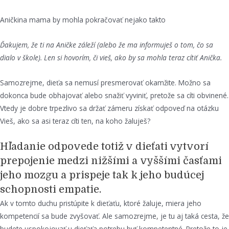
Aničkina mama by mohla pokračovať nejako takto
Ďakujem, že ti na Aničke záleží (alebo že ma informuješ o tom, čo sa
dialo v škole). Len si hovorím, či vieš, ako by sa mohla teraz cítiť Anička.
Samozrejme, dieťa sa nemusí presmerovať okamžite. Možno sa
dokonca bude obhajovať alebo snažiť vyviniť, pretože sa cíti obvinené.
Vtedy je dobre trpezlivo sa držať zámeru získať odpoveď na otázku
Vieš, ako sa asi teraz cíti ten, na koho žaluješ?
Hľadanie odpovede totiž v dieťati vytvorí
prepojenie medzi nižšími a vyššími časťami
jeho mozgu a prispeje tak k jeho budúcej
schopnosti empatie.
Ak v tomto duchu pristúpite k dieťaťu, ktoré žaluje, miera jeho
kompetencií sa bude zvyšovať. Ale samozrejme, je tu aj taká cesta, že
budete uspokojovať u dieťaťa potrebu byť kompetentné. Pretože to je