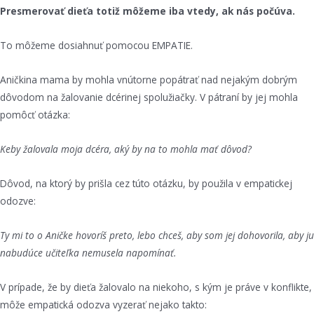
Presmerovať dieťa totiž môžeme iba vtedy, ak nás počúva.
To môžeme dosiahnuť pomocou EMPATIE.
Aničkina mama by mohla vnútorne popátrať nad nejakým dobrým
dôvodom na žalovanie dcérinej spolužiačky. V pátraní by jej mohla
pomôcť otázka:
Keby žalovala moja dcéra, aký by na to mohla mať dôvod?
Dôvod, na ktorý by prišla cez túto otázku, by použila v empatickej
odozve:
Ty mi to o Aničke hovoríš preto, lebo chceš, aby som jej dohovorila, aby ju
nabudúce učiteľka nemusela napomínať.
V prípade, že by dieťa žalovalo na niekoho, s kým je práve v konflikte,
môže empatická odozva vyzerať nejako takto: