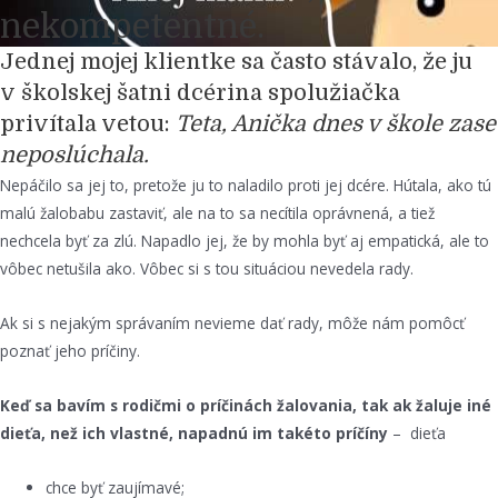
nekompetentné.
Jednej mojej klientke sa často stávalo, že ju
v školskej šatni dcérina spolužiačka
privítala vetou:
Teta, Anička dnes v škole zase
neposlúchala.
Nepáčilo sa jej to, pretože ju to naladilo proti jej dcére. Hútala, ako tú
malú žalobabu zastaviť, ale na to sa necítila oprávnená, a tiež
nechcela byť za zlú. Napadlo jej, že by mohla byť aj empatická, ale to
vôbec netušila ako. Vôbec si s tou situáciou nevedela rady.
Ak si s nejakým správaním nevieme dať rady, môže nám pomôcť
poznať jeho príčiny.
Keď sa bavím s rodičmi o príčinách žalovania, tak ak žaluje iné
dieťa, než ich vlastné, napadnú im takéto príčíny
– dieťa
chce byť zaujímavé;