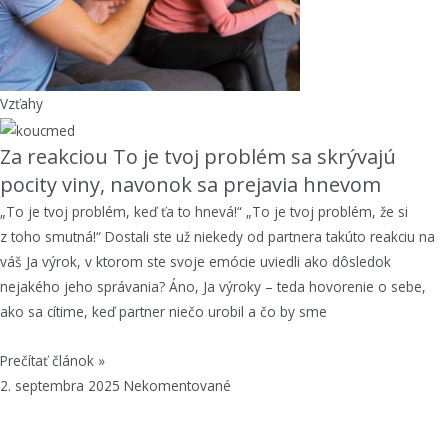
Vzťahy
Za reakciou To je tvoj problém sa skrývajú
pocity viny, navonok sa prejavia hnevom
„To je tvoj problém, keď ťa to hnevá!“ „To je tvoj problém, že si
z toho smutná!“ Dostali ste už niekedy od partnera takúto reakciu na
váš Ja výrok, v ktorom ste svoje emócie uviedli ako dôsledok
nejakého jeho správania? Áno, Ja výroky – teda hovorenie o sebe,
ako sa cítime, keď partner niečo urobil a čo by sme
Prečítať článok »
2. septembra 2025
Nekomentované