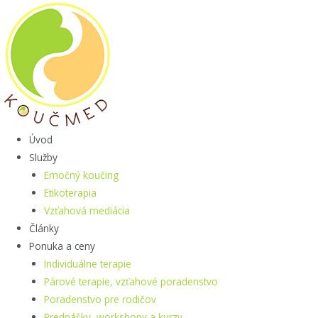
Preskočiť
na
obsah
Úvod
Služby
Emočný koučing
Etikoterapia
Vzťahová mediácia
Články
Ponuka a ceny
Individuálne terapie
Párové terapie, vzťahové poradenstvo
Poradenstvo pre rodičov
Prednášky, workshopy a kurzy