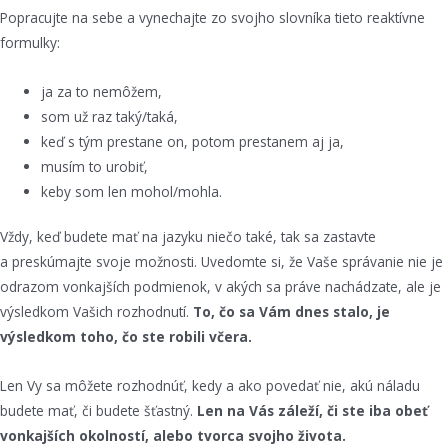
Popracujte na sebe a vynechajte zo svojho slovníka tieto reaktívne
formulky:
ja za to nemôžem,
som už raz taký/taká,
keď s tým prestane on, potom prestanem aj ja,
musím to urobiť,
keby som len mohol/mohla.
Vždy, keď budete mať na jazyku niečo také, tak sa zastavte
a preskúmajte svoje možnosti. Uvedomte si, že Vaše správanie nie je
odrazom vonkajších podmienok, v akých sa práve nachádzate, ale je
výsledkom Vašich rozhodnutí.
To, čo sa Vám dnes stalo, je
výsledkom toho, čo ste robili včera.
Len Vy sa môžete rozhodnúť, kedy a ako povedať nie, akú náladu
budete mať, či budete šťastný.
Len na Vás záleží, či ste iba obeť
vonkajších okolností, alebo tvorca svojho života.