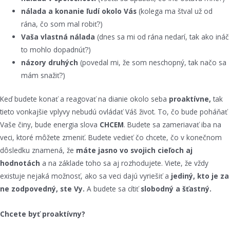
nálada a konanie ľudí okolo Vás
(kolega ma štval už od
rána, čo som mal robiť?)
Vaša vlastná nálada
(dnes sa mi od rána nedarí, tak ako ináč
to mohlo dopadnúť?)
názory druhých
(povedal mi, že som neschopný, tak načo sa
mám snažiť?)
Keď budete konať a reagovať na dianie okolo seba
proaktívne,
tak
tieto vonkajšie vplyvy nebudú ovládať Váš život. To, čo bude poháňať
Vaše činy, bude energia slova
CHCEM
. Budete sa zameriavať iba na
veci, ktoré môžete zmeniť. Budete vedieť čo chcete, čo v konečnom
dôsledku znamená, že
máte jasno vo svojich cieľoch aj
hodnotách
a na základe toho sa aj rozhodujete. Viete, že vždy
existuje nejaká možnosť, ako sa veci dajú vyriešiť a
jediný, kto je za
ne zodpovedný, ste Vy.
A budete sa cítiť
slobodný a šťastný.
Chcete byť proaktívny?