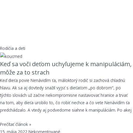
Rodičia a deti
Keď sa voči deťom uchyľujeme k manipuláciám,
môže za to strach
Keď dieťa povie Nenávidím ťa, máloktorý rodič si zachová chladnú
hlavu. Ak sa aj dovtedy snažil vyjsť s dieťaťom „po dobrom“, po
týchto slovách už začne nekompromisne nastavovať hranice a trvať
na tom, aby dieťa urobilo to, čo robiť nechce a čo vete Nenávidím ťa
predchádzalo. A vtedy aj podvedome siahne k manipuláciám. Po akej
Prečítať článok »
15. mája 2022
Nekomentované