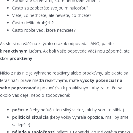
Zaoberáte sa vecami, ktoré nemôžete zmeniť?
Často sa zaoberáte svojou minulosťou?
Viete, čo nechcete, ale neviete, čo chcete?
Často riešite druhých?
Často robíte veci, ktoré nechcete?
Ak ste si na väčšinu z týchto otázok odpovedali ÁNO, patríte
k
reaktívnym
ľuďom. Ak boli Vaše odpovede väčšinou záporné, ste
skôr
proaktívny.
Nikto z nás nie je výhradne reaktívny alebo proaktívny, ale ak ste sa
teraz našli práve medzi reaktívnymi, máte
vysoký potenciál na
sebe popracovať
a posunúť sa k proaktívnym. Aby za to, čo sa
okolo Vás deje, nebolo zodpovedné:
počasie
(keby nefučal ten silný vietor, tak by som to stihla)
politická situácia
(keby voľby vyhrala opozícia, mali by sme
sa lepšie)
nálada v spoločnosti
(všetci sú apatickí, čo iné ostáva mne?)