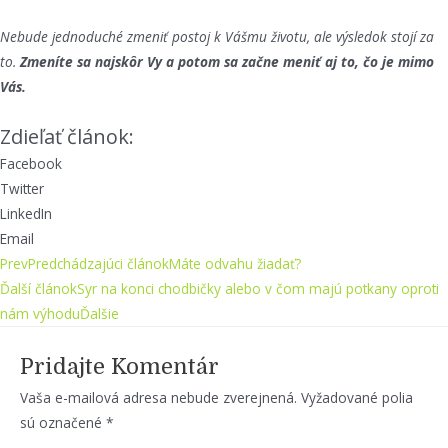
Nebude jednoduché zmeniť postoj k Vášmu životu, ale výsledok stojí za
to.
Zmeníte sa najskôr Vy a potom sa začne meniť aj to, čo je mimo
Vás.
Zdieľať článok:
Facebook
Twitter
LinkedIn
Email
Prev
Predchádzajúci článok
Máte odvahu žiadať?
Ďalší článok
Syr na konci chodbičky alebo v čom majú potkany oproti
nám výhodu
Ďalšie
Pridajte Komentár
Vaša e-mailová adresa nebude zverejnená.
Vyžadované polia
sú označené
*