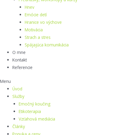
Hnev
Emócie detí
Hranice vo výchove
Motivácia
Strach a stres
Spájajúca komunikácia
O mne
Kontakt
Referencie
Menu
Úvod
Služby
Emočný koučing
Etikoterapia
Vzťahová mediácia
Články
Ponuka a ceny