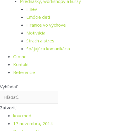
Prednášky, workshopy a kurzy
Hnev
Emócie detí
Hranice vo výchove
Motivácia
Strach a stres
Spájajúca komunikácia
O mne
Kontakt
Referencie
Vyhľadať
Zatvoriť
koucmed
17 novembra, 2014