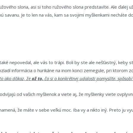
vého slona, asi si toho ružového slona predstavíte. Ale ďalej už 
ckú savanu. Je to len na vás, kam sa svojimi myšlienkami necháte do
č také nepovedal, ale vás to trápi. Boli by ste ale nešťastný, keb
rozladí informácia o hurikáne na inom konci zemegule, pri ktorom 
 to ako
dôkaz,
že
až to,
čo si o konkrétnej udalosti pomyslíte, spôsob
dvíjajú od vašich myšlienok a viete aj, že myšlienky viete ovplyvni
znamená, že máte v sebe veľkú moc. Iba vy a nikto iný. Preto ju vyu