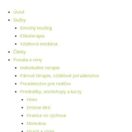
Preskočiť
na
Úvod
obsah
Služby
Emočný koučing
Etikoterapia
Vzťahová mediácia
Články
Ponuka a ceny
Individuálne terapie
Párové terapie, vzťahové poradenstvo
Poradenstvo pre rodičov
Prednášky, workshopy a kurzy
Hnev
Emócie detí
Hranice vo výchove
Motivácia
Strach a stres