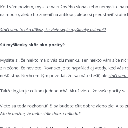
Keď vám poviem, myslite na ružového slona alebo nemyslite na ružo
na modro, alebo ho zmeniť na antilopu, alebo si predstaviť si afri
Stačí vám to ako dôkaz, že viete svoje myšlienky ovládať?
Sú myšlienky skôr ako pocity?
Myslíte si, že niekto má o vás zlú mienku. Ten niekto vám síce ni
z niečoho, čo neviete. Rovnako je to napríklad aj vtedy, keď vás 
nešťastný. Nechcem tým povedať, že sa máte tešiť, ale
stačí vám
Takže logika je celkom jednoduchá. Ak už viete, že vaše pocity sa o
Viete sa teda rozhodnúť, či sa budete cítiť dobre alebo zle. A to 
Ako je možné, že máte stále dobrú náladu?