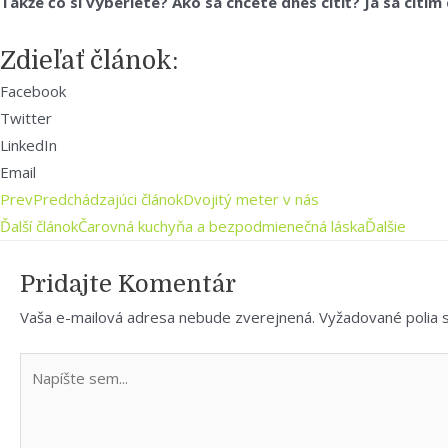
Takže čo si vyberiete? Ako sa chcete dnes cítiť? Ja sa cít
Zdieľať článok:
Facebook
Twitter
LinkedIn
Email
Prev
Predchádzajúci článok
Dvojitý meter v nás
Ďalší článok
Čarovná kuchyňa a bezpodmienečná láska
Ďalšie
Pridajte Komentár
Vaša e-mailová adresa nebude zverejnená.
Vyžadované polia
Napíšte
sem...