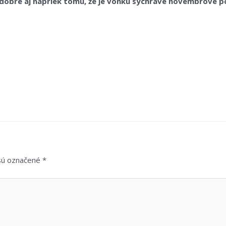
im dobre aj napriek tomu, že je vonku sychravé novembrové p
 sú označené
*