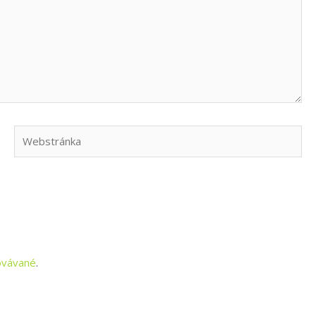
Webstránka
covávané
.