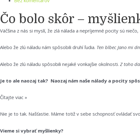
Bez komentárov
Čo bolo skôr – myšlien
Väčšina z nás si myslí, že zlá nálada a nepríjemné pocity sú niečo,
Alebo že zlú náladu nám spôsobili druhí ľudia.
Ten blbec Jano mi dn
Alebo že zlú náladu spôsobili nejaké vonkajšie okolnosti.
Z toho da
Je to ale naozaj tak? Naozaj nám naše nálady a pocity spôso
Čítajte viac »
Nie je to tak. Našťastie. Máme totiž v sebe schopnosť ovládať svo
Vieme si vybrať myšlienky?