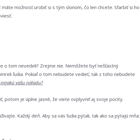
máte možnosť urobiť si s tým slonom, čo len chcete. Sfarbiť si ho
viesť.
y ste o tom nevedeli? Zrejme nie. Nemôžete byť nešťastný
zomreli ľudia. Pokiaľ o tom nebudete vedieť, tak z toho nebudete
í nejakú vašu náladu?
ť, potom je úplne jasné, že viete ovplyvniť aj svoje pocity.
žívajte. Každý deň. Aby sa vás ľudia pýtali, tak ako sa pýtajú mňa: