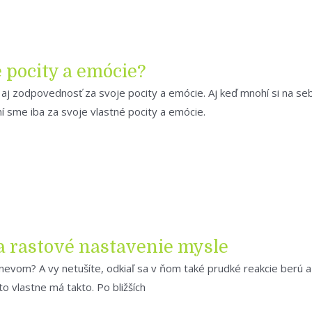
 pocity a emócie?
aj zodpovednosť za svoje pocity a emócie. Aj keď mnohí si na seb
dní sme iba za svoje vlastné pocity a emócie.
 a rastové nastavenie mysle
evom? A vy netušíte, odkiaľ sa v ňom také prudké reakcie berú a a
o vlastne má takto. Po bližších