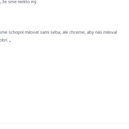
, že sme niekto iný.
 sme schopní milovať sami seba, ale chceme, aby nás miloval
brí. „