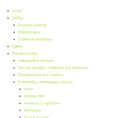
Preskočiť
na
Úvod
obsah
Služby
Emočný koučing
Etikoterapia
Vzťahová mediácia
Články
Ponuka a ceny
Individuálne terapie
Párové terapie, vzťahové poradenstvo
Poradenstvo pre rodičov
Prednášky, workshopy a kurzy
Hnev
Emócie detí
Hranice vo výchove
Motivácia
Strach a stres