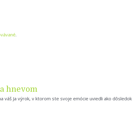
covávané
.
via hnevom
 na váš Ja výrok, v ktorom ste svoje emócie uviedli ako dôsledok