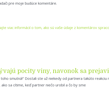
iadači pre moje budúce komentáre.
kajte viac informácií o tom, ako sú vaše údaje z komentárov spra
rývajú pocity viny, navonok sa preja
 z toho smutná!“ Dostali ste už niekedy od partnera takúto reakciu
 ako sa cítime, keď partner niečo urobil a čo by sme