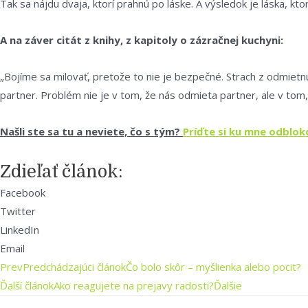
Tak sa nájdu dvaja, ktorí prahnú po láske.
A výsledok je láska, kt
A na záver citát z knihy, z kapitoly o zázračnej kuchyni:
„Bojíme sa milovať, pretože to nie je bezpečné. Strach z odmietn
partner. Problém nie je v tom, že nás odmieta partner, ale v tom
Našli ste sa tu a neviete, čo s tým?
Príďte si ku mne odblok
Zdieľať článok:
Facebook
Twitter
LinkedIn
Email
Prev
Predchádzajúci článok
Čo bolo skôr – myšlienka alebo pocit?
Ďalší článok
Ako reagujete na prejavy radosti?
Ďalšie