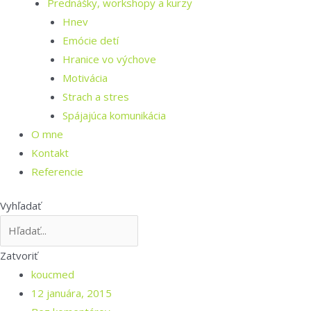
Prednášky, workshopy a kurzy
Hnev
Emócie detí
Hranice vo výchove
Motivácia
Strach a stres
Spájajúca komunikácia
O mne
Kontakt
Referencie
Vyhľadať
Zatvoriť
koucmed
12 januára, 2015