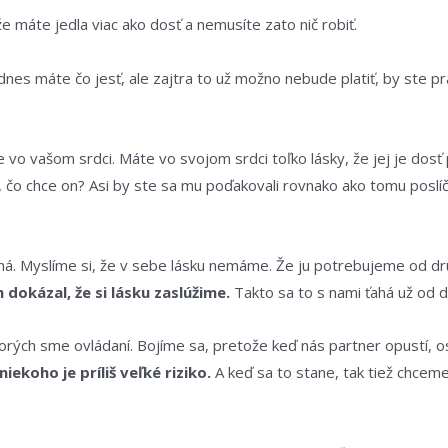
 máte jedla viac ako dosť a nemusíte zato nič robiť.
es máte čo jesť, ale zajtra to už možno nebude platiť, by ste pra
e vo vašom srdci. Máte vo svojom srdci toľko lásky, že jej je dosť
, čo chce on? Asi by ste sa mu poďakovali rovnako ako tomu poslíč
ou iná. Myslíme si, že v sebe lásku nemáme. Že ju potrebujeme od
dokázal, že si lásku zaslúžime.
Takto sa to s nami ťahá už od d
ktorých sme ovládaní. Bojíme sa, pretože keď nás partner opustí
iekoho je príliš veľké riziko.
A keď sa to stane, tak tiež chcem