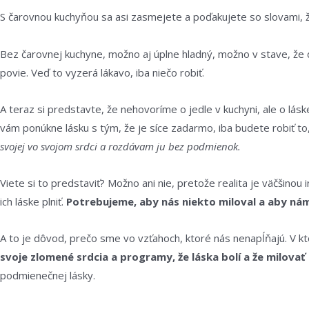
S čarovnou kuchyňou sa asi zasmejete a poďakujete so slovami, že
Bez čarovnej kuchyne, možno aj úplne hladný, možno v stave, že dn
povie. Veď to vyzerá lákavo, iba niečo robiť.
A teraz si predstavte, že nehovoríme o jedle v kuchyni, ale o lásk
vám ponúkne lásku s tým, že je síce zadarmo, iba budete robiť to
svojej vo svojom srdci a rozdávam ju bez podmienok.
Viete si to predstaviť? Možno ani nie, pretože realita je väčšin
ich láske plniť.
Potrebujeme, aby nás niekto miloval a aby nám 
A to je dôvod, prečo sme vo vzťahoch, ktoré nás nenapĺňajú. V 
svoje zlomené srdcia a programy, že láska bolí a že milovať n
podmienečnej lásky.