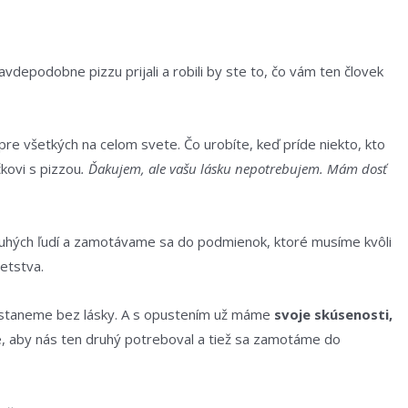
vdepodobne pizzu prijali a robili by ste to, čo vám ten človek
 pre všetkých na celom svete. Čo urobíte, keď príde niekto, kto
kovi s pizzou
. Ďakujem, ale vašu lásku nepotrebujem. Mám dosť
 druhých ľudí a zamotávame sa do podmienok, ktoré musíme kvôli
etstva.
, ostaneme bez lásky. A s opustením už máme
svoje skúsenosti,
e, aby nás ten druhý potreboval a tiež sa zamotáme do