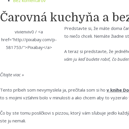
Bez komentárov
Čarovná kuchyňa a be
Predstavte si, že máte doma čar
vivienviv0 / <a
to niečo chceli. Nemáte žiadne sta
href="http://pixabay.com/p-
581753/">Pixabay</a>
A teraz si predstavte, že jednéh
vám ju keď budete robiť, čo bude
Čítajte viac »
Tento príbeh som nevymyslela ja, prečítala som si ho
v knihe Do
to s mojimi vzťahmi bolo v minulosti a ako chcem aby to vyzeralo v
Čo by ste tomu poslíčkovi s pizzou, ktorý vám sľubuje jedlo každý 
ste ju nemali.