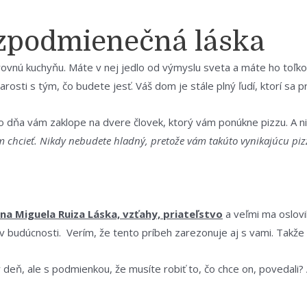
zpodmienečná láska
ovnú kuchyňu. Máte v nej jedlo od výmyslu sveta a máte ho toľk
rosti s tým, čo budete jesť. Váš dom je stále plný ľudí, ktorí sa pr
o dňa vám zaklope na dvere človek, ktorý vám ponúkne pizzu. A nie
m chcieť. Nikdy nebudete hladný, pretože vám takúto vynikajúcu piz
na Miguela Ruiza Láska, vzťahy, priateľstvo
a veľmi ma oslovil
 budúcnosti. Verím, že tento príbeh zarezonuje aj s vami. Takže čí
deň, ale s podmienkou, že musíte robiť to, čo chce on, povedali? A