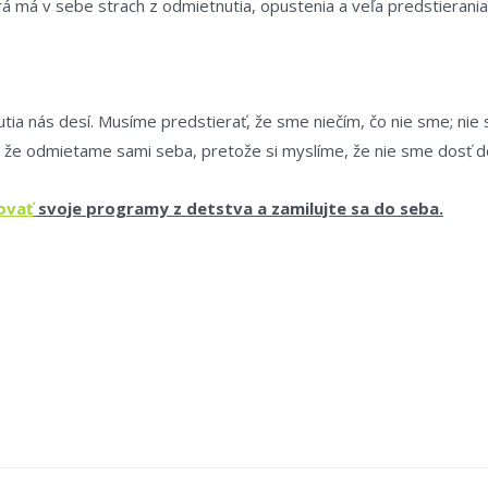
orá má v sebe strach z odmietnutia, opustenia a veľa predstierania
utia nás desí. Musíme predstierať, že sme niečím, čo nie sme; nie
, že odmietame sami seba, pretože si myslíme, že nie sme dosť do
ovať
svoje programy z detstva
a zamilujte sa do seba.