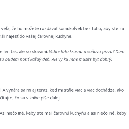
o veľa, že ho môžete rozdávať komukoľvek bez toho, aby ste za
išli najesť do vašej čarovnej kuchyne.
 len tak, ale so slovami:
Vidíte túto krásnu a voňavú pizzu? Dám
zu budem nosiť každý deň. Ale vy ku mne musíte byť dobrý.
. A vynára sa mi aj teraz, keď mi stále viac a viac dochádza, ako
tajte, čo sa v knihe píše ďalej.
si niečo iné, keby ste mali čarovnú kuchyňu a asi niečo iné, keby