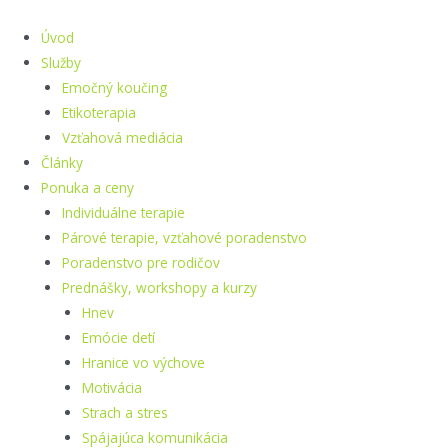
Preskočiť
na
Úvod
obsah
Služby
Emočný koučing
Etikoterapia
Vzťahová mediácia
Články
Ponuka a ceny
Individuálne terapie
Párové terapie, vzťahové poradenstvo
Poradenstvo pre rodičov
Prednášky, workshopy a kurzy
Hnev
Emócie detí
Hranice vo výchove
Motivácia
Strach a stres
Spájajúca komunikácia