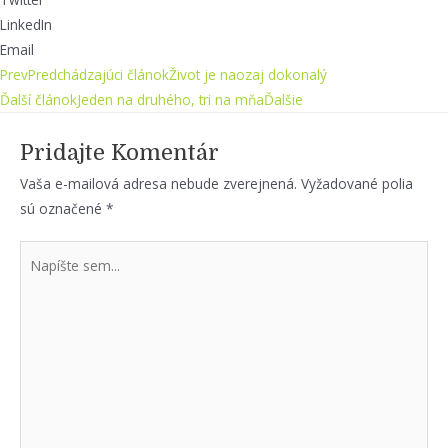
LinkedIn
Email
Prev
Predchádzajúci článok
Život je naozaj dokonalý
Ďalší článok
Jeden na druhého, tri na mňa
Ďalšie
Pridajte Komentár
Vaša e-mailová adresa nebude zverejnená.
Vyžadované polia
sú označené
*
Napíšte
sem...