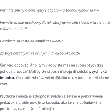
Prijímate zmeny a nové výzvy s odporom a snahou vyhnúť sa im?
Vnímate sa ako neschopný človek, ktorý nemá veľa šťastia v živote a nie
veľmi sa mu darí?
Dostávate sa často do konfliktu s ľuďmi?
Za svoje nezdary viníte druhých ľudí alebo okolnosti?
Čím viac odpovedí Áno, tým viac by ste mali na svojej psychickej
pohode pracovať. Mali by ste si posilniť svoju dlhodobú
psychickú
imunitu.
Ona totiž zohráva veľmi dôležitú rolu v tom, ako zvládame
život.
Psychická imunita je schopnosť zvládania záťaže a prekonávania
prekážok a problémov. Je to kapacita, ako čelíme požiadavkám
prostredia, najmä tým náročnejším.