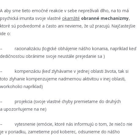
A aby sme tieto emočné reakcie v sebe neprežívali dlho, na to má
psychická imunita svoje vlastné
okamžité
obranné mechanizmy
,
ktoré sú podvedomé a často ani nevieme, že už pracujú. Najčastejšie
ide o:
– racionalizáciu (logické obhájenie nášho konania, napríklad keď
dedičnosťou obránime svoje neustále prejedanie sa )
– kompenzáciu (keď zlyhávame v jednej oblasti života, tak si
toto zlyhanie kompenzujeme nadmernou aktivitou v inej oblasti,
workoholici napríklad)
– projekcia (svoje vlastné chyby premietame do druhých
a upozorňujeme na ne)
– vytesnenie (emócie, ktoré nás informujú o tom, že niečo nie
je v poriadku, zametieme pod koberec, odsunieme do nášho