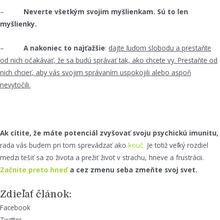
–
Neverte všetkým svojim myšlienkam. Sú to len
myšlienky.
–
A nakoniec to najťažšie
:
dajte ľuďom slobodu a prestaňte
od nich očakávať, že sa budú správať tak, ako chcete vy. Prestaňte od
nich chcieť, aby vás svojim správaním uspokojili alebo aspoň
nevytočili.
Ak cítite, že máte potenciál zvyšovať svoju psychickú imunitu,
rada vás budem pri tom sprevádzať ako
kouč.
Je totiž veľký rozdiel
medzi tešiť sa zo života a prežiť život v strachu, hneve a frustrácii.
Začnite preto hneď
a cez zmenu seba zmeňte svoj svet.
Zdieľať článok:
Facebook
Twitter