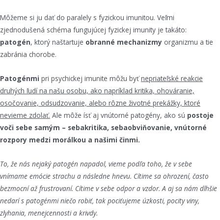
Môžeme si ju dať do paralely s fyzickou imunitou. Veľmi
zjednodušená schéma fungujúcej fyzickej imunity je takáto:
patogén
, ktorý naštartuje
obranné mechanizmy
organizmu a tie
zabránia chorobe.
Patogénmi
pri psychickej imunite môžu byť
nepriateľské reakcie
druhých ľudí na našu osobu, ako napríklad kritika, ohováranie,
osočovanie, odsudzovanie, alebo rôzne životné prekážky, ktoré
nevieme zdolať.
Ale môže ísť aj vnútorné patogény, ako sú
postoje
voči sebe samým – sebakritika, sebaobviňovanie, vnútorné
rozpory medzi morálkou a našimi činmi.
To, že nás nejaký patogén napadol, vieme podľa toho, že v sebe
vnímame emócie strachu a následne hnevu. Cítime sa ohrození, často
bezmocní až frustrovaní. Cítime v sebe odpor a vzdor. A aj sa nám dlhšie
nedarí s patogénmi niečo robiť, tak pociťujeme úzkosti, pocity viny,
zlyhania, menejcennosti a krivdy.