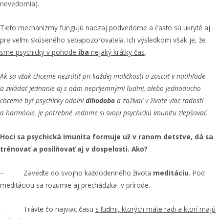
nevedomia).
Tieto mechanizmy fungujú naozaj podvedome a často sú ukryté aj
pre veľmi skúseného sebapozorovateľa. Ich výsledkom však je, že
sme psychicky v pohode
iba
nejaký krátky čas
.
Ak sa však chceme nezrútiť pri každej maličkosti a zostať v nadhľade
a zvládať jednanie aj s nám nepríjemnými ľuďmi, alebo jednoducho
chceme byť psychicky odolní
dlhodobo
a zažívať v živote viac radosti
a harmónie, je potrebné vedome si svoju psychickú imunitu zlepšovať.
Hoci sa psychická imunita formuje už v ranom detstve, dá sa
trénovať a posilňovať aj v dospelosti. Ako?
– Zaveďte do svojho každodenného života
meditáciu.
Pod
meditáciou sa rozumie aj prechádzka v prírode.
– Trávte čo najviac času
s ľuďmi, ktorých máte radi a ktorí majú