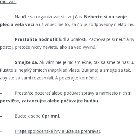
radi vás.
– Naučte sa organizovať si svoj čas.
Neberte si na svoje
plecia veľa vecí
a už vôbec nie to, za čo je zodpovedný niekto iný.
–
Prestaňte hodnotiť
ľudí a udalosti. Zachovajte si neutrálny
postoj, pretože nikdy neviete, ako sa veci vyvinú.
–
Smejte sa.
Ak vám nie je nič smiešne, tak sa smejte nasilu.
Pustite si nejaký smiech (napríklad Vlastu Buriana) a smejte sa tak,
aby ste sa sami rozosmiali. A pozerajte komédie.
– Prestaňte pozerať alebo počúvať správy a namiesto nich
si
pocvičte, zatancujte alebo počúvajte hudbu.
– Buďte k sebe
úprimní.
–
Hrajte spoločenské hry a učte sa prehrávať
.