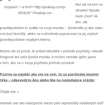
Ako ste na tom so
Unsplash / <a href="http://pixabay.com/p-
zdravím? Bývate
865828/">Pixabay</a>
často chorí? Ak
áno, tak
pravdepodobne to zvalíte na svoju imunitu – zhodnotíte ju ako nízku
a tu buď skončíte, alebo sa rozhodnete popracovať na jej zvýšení
(pravdepodobne nejakými liekmi).
Možno ste už počuli, že pokiaľ nebudete v pohode psychicky, nebude
fungovať ani vaša fyzická imunita. A možno nemáte úplne jasno
v tom, ako sa o svoju psychickú pohodu postarať
Pozrite sa najskôr ako ste na tom, čo sa psychickej imunity
týka – odpovedzte Áno alebo Nie na nasledujúce otázky:
Čítajte viac »
Vnímate svet ako nebezpečné miesto plné nepriateľsky naladených ľudí?