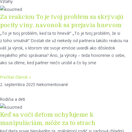
Vzťahy
Za reakciou To je tvoj problém sa skrývajú
pocity viny, navonok sa prejavia hnevom
„To je tvoj problém, keď ťa to hnevá!“ „To je tvoj problém, že si
z toho smutná!“ Dostali ste už niekedy od partnera takúto reakciu na
váš Ja výrok, v ktorom ste svoje emócie uviedli ako dôsledok
nejakého jeho správania? Áno, Ja výroky – teda hovorenie o sebe,
ako sa cítime, keď partner niečo urobil a čo by sme
Prečítať článok »
2. septembra 2025
Nekomentované
Rodičia a deti
Keď sa voči deťom uchyľujeme k
manipuláciám, môže za to strach
Keď dieťa povie Nenávidím ťa, máloktorý rodič si zachová chladnú