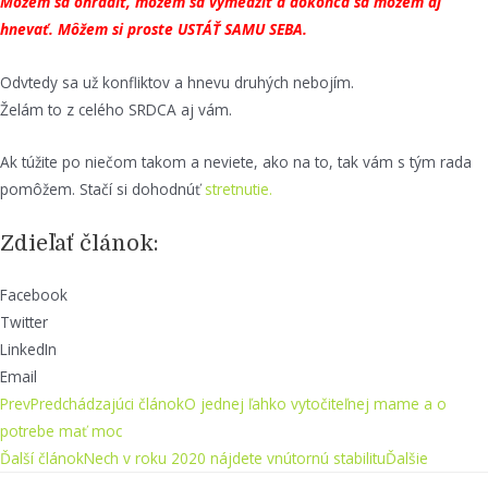
Môžem sa ohradiť, môžem sa vymedziť a dokonca sa môžem aj
hnevať. Môžem si proste USTÁŤ SAMU SEBA.
Odvtedy sa už konfliktov a hnevu druhých nebojím.
Želám to z celého SRDCA aj vám.
Ak túžite po niečom takom a neviete, ako na to, tak vám s tým rada
pomôžem. Stačí si dohodnúť
stretnutie.
Zdieľať článok:
Facebook
Twitter
LinkedIn
Email
Prev
Predchádzajúci článok
O jednej ľahko vytočiteľnej mame a o
potrebe mať moc
Ďalší článok
Nech v roku 2020 nájdete vnútornú stabilitu
Ďalšie