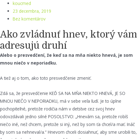
koucmed
23 decembra, 2019
Bez komentárov
Ako zvládnuť hnev, ktorý vám
adresujú druhí
Alebo o presvedčení, že keď sa na mňa niekto hnevá, je som
mnou niečo v neporiadku.
A tiež aj o tom, ako toto presvedčenie zmeniť.
Zdá sa, že presvedčenie KEĎ SA NA MŇA NIEKTO HNEVÁ, JE SO
MNOU NIEČO V NEPORIADKU, má v sebe veľa ľudí. Je to úplne
pochopiteľné, pretože rodičia nám v detstve cez svoj hnev
odovzdávali jedno silné POSOLSTVO: „Hnevám sa, pretože robíš
niečo iné, než chcem, pretože si iný, než by som ťa chcel/a mať. Ináč
by som sa nehneval/a.“ Hnevom chceli dosiahnuť, aby sme urobili to,