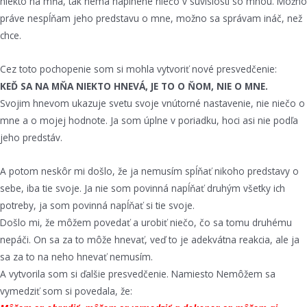
niekto na mňa, tak nemá naplnené niečo v súvislosti so mnou. Možno
práve nespĺňam jeho predstavu o mne, možno sa správam ináč, než
chce.
Cez toto pochopenie som si mohla vytvoriť nové presvedčenie:
KEĎ SA NA MŇA NIEKTO HNEVÁ, JE TO O ŇOM, NIE O MNE.
Svojim hnevom ukazuje svetu svoje vnútorné nastavenie, nie niečo o
mne a o mojej hodnote. Ja som úplne v poriadku, hoci asi nie podľa
jeho predstáv.
A potom neskôr mi došlo, že ja nemusím spĺňať nikoho predstavy o
sebe, iba tie svoje. Ja nie som povinná napĺňať druhým všetky ich
potreby, ja som povinná napĺňať si tie svoje.
Došlo mi, že môžem povedať a urobiť niečo, čo sa tomu druhému
nepáči. On sa za to môže hnevať, veď to je adekvátna reakcia, ale ja
sa za to na neho hnevať nemusím.
A vytvorila som si ďalšie presvedčenie. Namiesto Nemôžem sa
vymedziť som si povedala, že: