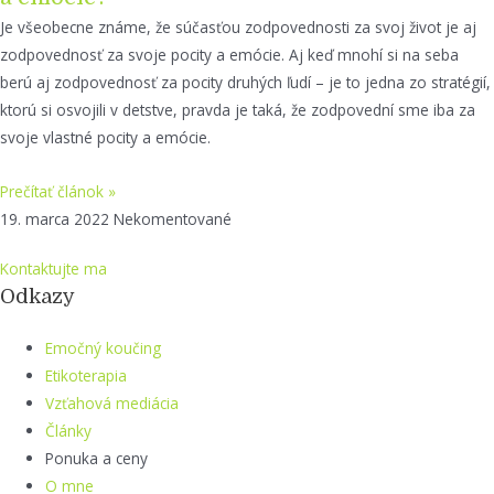
Je všeobecne známe, že súčasťou zodpovednosti za svoj život je aj
zodpovednosť za svoje pocity a emócie. Aj keď mnohí si na seba
berú aj zodpovednosť za pocity druhých ľudí – je to jedna zo stratégií,
ktorú si osvojili v detstve, pravda je taká, že zodpovední sme iba za
svoje vlastné pocity a emócie.
Prečítať článok »
19. marca 2022
Nekomentované
Kontaktujte ma
Odkazy
Emočný koučing
Etikoterapia
Vzťahová mediácia
Články
Ponuka a ceny
O mne