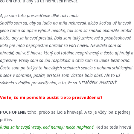
čo oni chcú a aby sa už nemuseli hnevať.
Aj ja som toto presvedčenie dlhé roky mala.
Snažila som sa, aby sa ľudia na mňa nehnevali, alebo keď sa už hnevali
(lebo tomu sa úplne vyhnúť nedalo), tak som sa snažila okamžite urobiť
niečo, aby sa hnevať prestali. Bola som taký zmierovač a prispôsobovač.
Bolo pre mňa neprípustné ohradiť sa voči hnevu. Nevedela som sa
ohradiť, ani voči hnevu, ktorý bol totálne neoprávnený a často aj hrubý a
agresívny. Vtedy som sa iba rozplakala a cítila som sa úplne bezmocná.
Často som po takýchto hnevlivých scénkach sedela s nohami schúlenými
k sebe v obrannej pozícii, pretože som vlastne bola obeť. Ale to už
súviselo s ďalším presvedčením, a to, že sa NEMÔŽEM VYMEDZIŤ.
Viete, čo mi pomohlo pustiť tieto presvedčenia?
POCHOPENIE
toho, prečo sa ľudia hnevajú. A to je vždy iba z jednej
príčiny:
ľudia sa hnevajú vtedy, keď nemajú niečo naplnené.
Keď sa teda hnevá