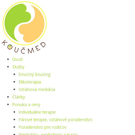
Preskočiť
na
obsah
Úvod
Služby
Emočný koučing
Etikoterapia
Vzťahová mediácia
Články
Ponuka a ceny
Individuálne terapie
Párové terapie, vzťahové poradenstvo
Poradenstvo pre rodičov
Prednášky, workshopy a kurzy