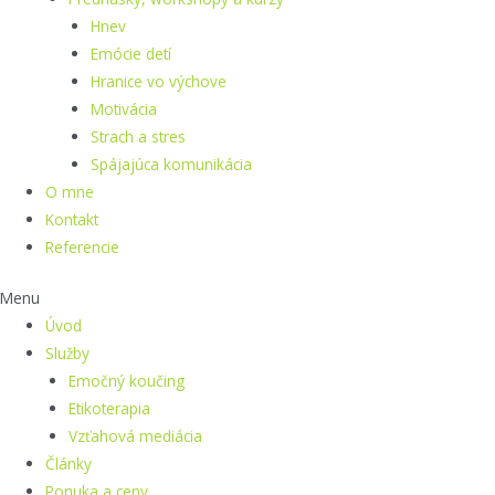
Hnev
Emócie detí
Hranice vo výchove
Motivácia
Strach a stres
Spájajúca komunikácia
O mne
Kontakt
Referencie
Menu
Úvod
Služby
Emočný koučing
Etikoterapia
Vzťahová mediácia
Články
Ponuka a ceny