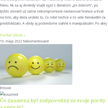
hlavu. Ak sa aj dovtedy snažil vyjsť s dieťaťom „po dobrom“, po
týchto slovách už začne nekompromisne nastavovať hranice a trvať
na tom, aby dieťa urobilo to, čo robiť nechce a čo vete Nenávidím ťa
predchádzalo. A vtedy aj podvedome siahne k manipuláciám. Po akej
Prečítať článok »
15. mája 2022
Nekomentované
Emocie
Čo znamená byť zodpovedný za svoje pocity
a emócie?