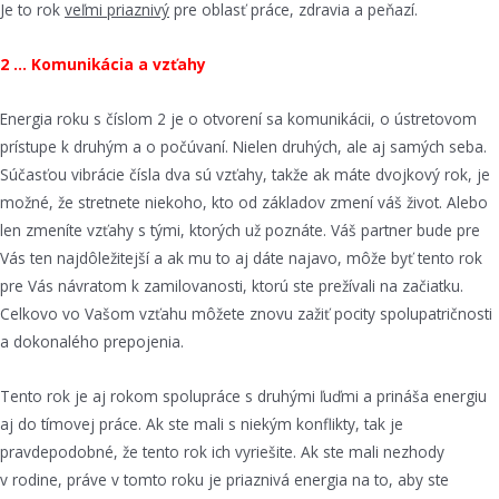
Je to rok
veľmi priaznivý
pre oblasť práce, zdravia a peňazí.
2 … Komunikácia a vzťahy
Energia roku s číslom 2 je o otvorení sa komunikácii, o ústretovom
prístupe k druhým a o počúvaní. Nielen druhých, ale aj samých seba.
Súčasťou vibrácie čísla dva sú vzťahy, takže ak máte dvojkový rok, je
možné, že stretnete niekoho, kto od základov zmení váš život. Alebo
len zmeníte vzťahy s tými, ktorých už poznáte. Váš partner bude pre
Vás ten najdôležitejší a ak mu to aj dáte najavo, môže byť tento rok
pre Vás návratom k zamilovanosti, ktorú ste prežívali na začiatku.
Celkovo vo Vašom vzťahu môžete znovu zažiť pocity spolupatričnosti
a dokonalého prepojenia.
Tento rok je aj rokom spolupráce s druhými ľuďmi a prináša energiu
aj do tímovej práce. Ak ste mali s niekým konflikty, tak je
pravdepodobné, že tento rok ich vyriešite. Ak ste mali nezhody
v rodine, práve v tomto roku je priaznivá energia na to, aby ste