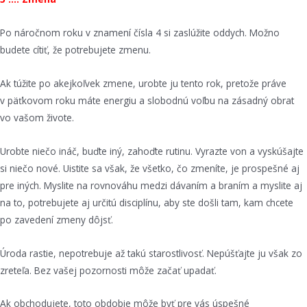
Po náročnom roku v znamení čísla 4 si zaslúžite oddych. Možno
budete cítiť, že potrebujete zmenu.
Ak túžite po akejkoľvek zmene, urobte ju tento rok, pretože práve
v päťkovom roku máte energiu a slobodnú voľbu na zásadný obrat
vo vašom živote.
Urobte niečo ináč, buďte iný, zahoďte rutinu. Vyrazte von a vyskúšajte
si niečo nové. Uistite sa však, že všetko, čo zmeníte, je prospešné aj
pre iných. Myslite na rovnováhu medzi dávaním a braním a myslite aj
na to, potrebujete aj určitú disciplínu, aby ste došli tam, kam chcete
po zavedení zmeny dôjsť.
Úroda rastie, nepotrebuje až takú starostlivosť. Nepúšťajte ju však zo
zreteľa. Bez vašej pozornosti môže začať upadať.
Ak obchodujete, toto obdobie môže byť pre vás úspešné