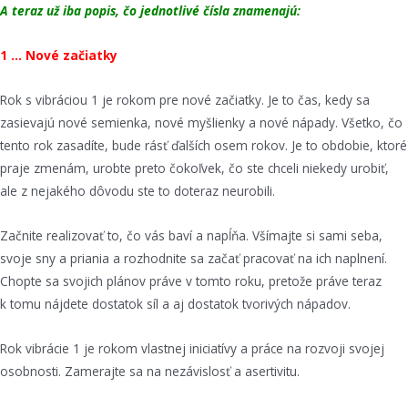
A teraz už iba popis, čo jednotlivé čísla znamenajú:
1 … Nové začiatky
Rok s vibráciou 1 je rokom pre nové začiatky. Je to čas, kedy sa
zasievajú nové semienka, nové myšlienky a nové nápady. Všetko, čo
tento rok zasadíte, bude rásť ďalších osem rokov. Je to obdobie, ktoré
praje zmenám, urobte preto čokoľvek, čo ste chceli niekedy urobiť,
ale z nejakého dôvodu ste to doteraz neurobili.
Začnite realizovať to, čo vás baví a napĺňa. Všímajte si sami seba,
svoje sny a priania a rozhodnite sa začať pracovať na ich naplnení.
Chopte sa svojich plánov práve v tomto roku, pretože práve teraz
k tomu nájdete dostatok síl a aj dostatok tvorivých nápadov.
Rok vibrácie 1 je rokom vlastnej iniciatívy a práce na rozvoji svojej
osobnosti. Zamerajte sa na nezávislosť a asertivitu.