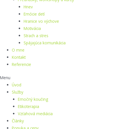
Hnev
Emócie detí
Hranice vo výchove
Motivácia
Strach a stres
Spájajúca komunikácia
O mne
Kontakt
Referencie
Menu
Úvod
Služby
Emočný koučing
Etikoterapia
Vzťahová mediácia
Články
Ponuka a ceny