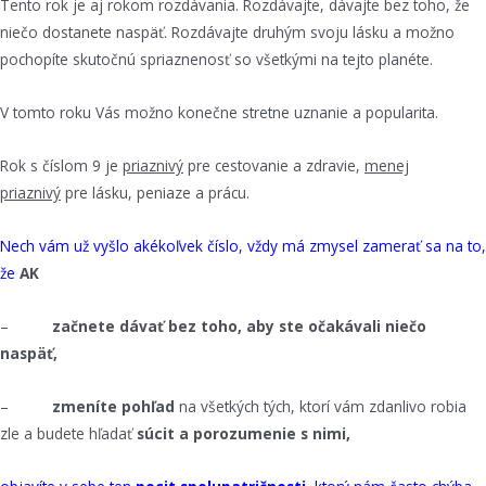
Tento rok je aj rokom rozdávania. Rozdávajte, dávajte bez toho, že
niečo dostanete naspäť. Rozdávajte druhým svoju lásku a možno
pochopíte skutočnú spriaznenosť so všetkými na tejto planéte.
V tomto roku Vás možno konečne stretne uznanie a popularita.
Rok s číslom 9 je
priaznivý
pre cestovanie a zdravie,
menej
priaznivý
pre lásku, peniaze a prácu.
Nech vám už vyšlo akékoľvek číslo, vždy má zmysel zamerať sa na to,
že
AK
–
začnete dávať bez toho, aby ste očakávali niečo
naspäť,
–
zmeníte pohľad
na všetkých tých, ktorí vám zdanlivo robia
zle a budete hľadať
súcit a porozumenie s nimi,