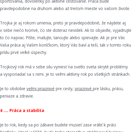
športovania, dovolenky po aktívne cestovanie. Práca bude
pravdepodobne na druhom alebo až treťom mieste vo vašom živote.
Trojka je aj rokom umenia, preto je pravdepodobné, že nájdete aj
v sebe niečo tvorivé, čo ste doteraz nevideli. Ak to objavíte, vyjadrujte
to čo najviac. Píšte, maľujte, tancujte alebo spievajte. Ak je pre Vás
Vaša práca aj Vašim koníčkom, ktorý Vás baví a teší, tak v tomto roku
prídu prvé veľké úspechy.
Trojkový rok má v sebe silu vyniesť na svetlo sveta skryté problémy
a vysporiadať sa s nimi. Je to veľmi aktívny rok po všetkých stránkach.
Je to obdobie
veľmi priaznivé
pre cesty,
priaznivé
pre lásku, prácu,
peniaze a zdravie.
4 …. Práca a stabilita
Je to rok, kedy sa po zábave budete musieť zase vrátiť k práci.