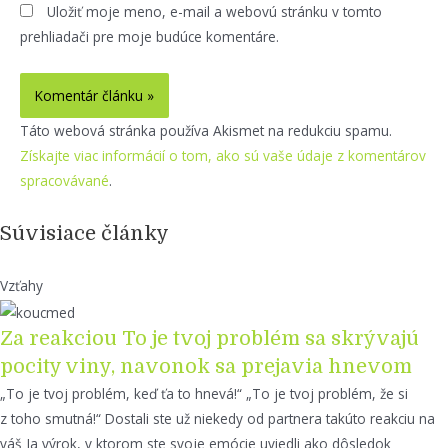
Uložiť moje meno, e-mail a webovú stránku v tomto
prehliadači pre moje budúce komentáre.
Táto webová stránka používa Akismet na redukciu spamu.
Získajte viac informácií o tom, ako sú vaše údaje z komentárov
spracovávané
.
Súvisiace články
Vzťahy
Za reakciou To je tvoj problém sa skrývajú
pocity viny, navonok sa prejavia hnevom
„To je tvoj problém, keď ťa to hnevá!“ „To je tvoj problém, že si
z toho smutná!“ Dostali ste už niekedy od partnera takúto reakciu na
váš Ja výrok, v ktorom ste svoje emócie uviedli ako dôsledok