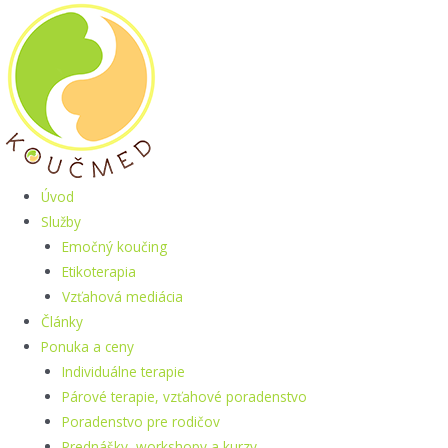
Preskočiť
na
obsah
Úvod
Služby
Emočný koučing
Etikoterapia
Vzťahová mediácia
Články
Ponuka a ceny
Individuálne terapie
Párové terapie, vzťahové poradenstvo
Poradenstvo pre rodičov
Prednášky, workshopy a kurzy