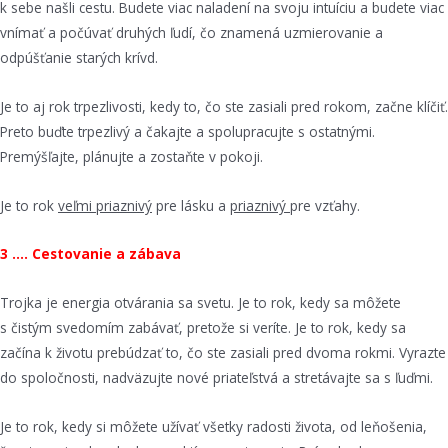
k sebe našli cestu. Budete viac naladení na svoju intuíciu a budete viac
vnímať a počúvať druhých ľudí, čo znamená uzmierovanie a
odpúšťanie starých krívd.
Je to aj rok trpezlivosti, kedy to, čo ste zasiali pred rokom, začne klíčiť.
Preto buďte trpezlivý a čakajte a spolupracujte s ostatnými.
Premýšľajte, plánujte a zostaňte v pokoji.
Je to rok
veľmi priaznivý
pre lásku a
priaznivý
pre vzťahy.
3 …. Cestovanie a zábava
Trojka je energia otvárania sa svetu. Je to rok, kedy sa môžete
s čistým svedomím zabávať, pretože si veríte. Je to rok, kedy sa
začína k životu prebúdzať to, čo ste zasiali pred dvoma rokmi. Vyrazte
do spoločnosti, nadväzujte nové priateľstvá a stretávajte sa s ľuďmi.
Je to rok, kedy si môžete užívať všetky radosti života, od leňošenia,