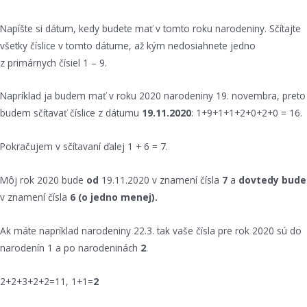
Napíšte si dátum, kedy budete mať v tomto roku narodeniny. Sčítajte
všetky číslice v tomto dátume, až kým nedosiahnete jedno
z primárnych čísiel 1 – 9.
Napríklad ja budem mať v roku 2020 narodeniny 19. novembra, preto
budem sčítavať číslice z dátumu
19.11.2020
: 1+9+1+1+2+0+2+0 = 16.
Pokračujem v sčítavaní ďalej 1 + 6 = 7.
Môj rok 2020 bude
od
19.11.2020 v znamení čísla
7
a
dovtedy bude
v znamení čísla
6 (o jedno menej).
Ak máte napríklad narodeniny 22.3. tak vaše čísla pre rok 2020 sú do
narodenín 1 a po narodeninách
2
.
2+2+3+2+2=11, 1+1=
2