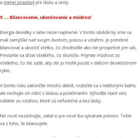
a
menej priaznivý
pre lásku a cesty.
9 …. Bilancovanie, ukončovanie a múdrosť
Energia deviatky v sebe nesie naplnenie. V tomto období by sme sa
mali zamýšľať nad svojim životom, prácou a vzťahmi. Je potrebné
bilancovať a ukončiť všetko, čo zhodnotíte ako nie prospešné pre vás.
Prestaňte sa držať všetkého, čo skončilo. Prijmite múdrosť zo
všetkého, čo ste zažili, aby ste ju mohli použiť v ďalšom deväťročnom
cykle.
V tomto roku zakončíte mnoho aktivít, rozlúčite sa s niektorými ľuďmi,
ale nechajte ich odísť s láskou a požehnaním. Vyhodíte staré veci,
odídete zo vzťahov, ktoré sú nefunkčné a bez lásky.
Nič nové nezačínajte, zatiaľ si pre nové iba vytvárate priestor. Tešte
sa z toho, že bilancujete.