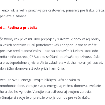
Tento rok je
veľmi priaznivý
pre cestovanie,
priaznivý
pre lásku, prácu,
peniaze a zdravie.
6 …. Rodina a priatelia
Šestkový rok je veľmi úzko prepojený s životmi členov vašej rodiny
a vašich priateľov. Budú potrebovať vašu podporu a vás to môže
postaviť pred nutnosť voľby – ako sa postavím k ľuďom, ktorí odo
mňa niečo potrebujú? Bude tu skúšaná opäť vaša trpezlivosť, láska
a pravdepodobne aj viera. Ak to zvládnete v duchu morálnych zásad,
do vášho domova a života príde harmónia.
Venujte svoju energiu svojim blízkym, vráti sa vám to
mnohonásobne. Venujte svoju energiu aj vášmu domovu, zveľaďte
ho alebo ho vynovte. Venujte starostlivosť aj svojmu zdraviu,
všímajte si svoje telo, pretože ono je domov pre vašu dušu.