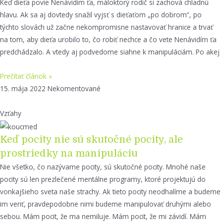
Keď dieťa povie Nenávidím ťa, máloktorý rodič si zachová chladnú
hlavu. Ak sa aj dovtedy snažil vyjsť s dieťaťom „po dobrom“, po
týchto slovách už začne nekompromisne nastavovať hranice a trvať
na tom, aby dieťa urobilo to, čo robiť nechce a čo vete Nenávidím ťa
predchádzalo. A vtedy aj podvedome siahne k manipuláciám. Po akej
Prečítať článok »
15. mája 2022
Nekomentované
Vzťahy
Keď pocity nie sú skutočné pocity, ale
prostriedky na manipuláciu
Nie všetko, čo nazývame pocity, sú skutočné pocity. Mnohé naše
pocity sú len prezlečené mentálne programy, ktoré projektujú do
vonkajšieho sveta naše strachy. Ak tieto pocity neodhalíme a budeme
im veriť, pravdepodobne nimi budeme manipulovať druhými alebo
sebou. Mám pocit, že ma nemiluje. Mám pocit, že mi závidí. Mám