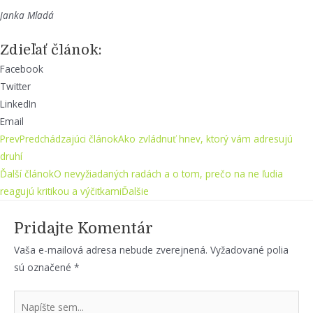
Janka Mladá
Zdieľať článok:
Facebook
Twitter
LinkedIn
Email
Prev
Predchádzajúci článok
Ako zvládnuť hnev, ktorý vám adresujú
druhí
Ďalší článok
O nevyžiadaných radách a o tom, prečo na ne ľudia
reagujú kritikou a výčitkami
Ďalšie
Pridajte Komentár
Vaša e-mailová adresa nebude zverejnená.
Vyžadované polia
sú označené
*
Napíšte