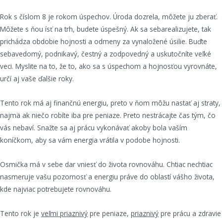
Rok s číslom 8 je rokom úspechov. Úroda dozrela, môžete ju zberať.
Môžete s ňou ísť na trh, budete úspešný. Ak sa sebarealizujete, tak
prichádza obdobie hojnosti a odmeny za vynaložené úsilie. Buďte
sebavedomý, podnikavý, čestný a zodpovedný a uskutočníte veľké
veci. Myslite na to, že to, ako sa s úspechom a hojnosťou vyrovnáte,
určí aj vaše ďalšie roky.
Tento rok má aj finančnú energiu, preto v ňom môžu nastať aj straty,
najmä ak niečo robíte iba pre peniaze. Preto nestrácajte čas tým, čo
vás nebaví. Snažte sa aj prácu vykonávať akoby bola vaším
koníčkom, aby sa vám energia vrátila v podobe hojnosti.
Osmička má v sebe dar vniesť do života rovnováhu. Chtiac nechtiac
nasmeruje vašu pozornosť a energiu práve do oblastí vášho života,
kde najviac potrebujete rovnováhu.
Tento rok je
veľmi priaznivý
pre peniaze,
priaznivý
pre prácu a zdravie