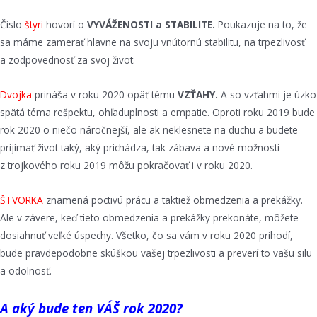
Číslo
štyri
hovorí o
VYVÁŽENOSTI a STABILITE.
Poukazuje na to, že
sa máme zamerať hlavne na svoju vnútornú stabilitu, na trpezlivosť
a zodpovednosť za svoj život.
Dvojka
prináša v roku 2020 opäť tému
VZŤAHY.
A so vzťahmi je úzko
spätá téma rešpektu, ohľaduplnosti a empatie. Oproti roku 2019 bude
rok 2020 o niečo náročnejší, ale ak neklesnete na duchu a budete
prijímať život taký, aký prichádza, tak zábava a nové možnosti
z trojkového roku 2019 môžu pokračovať i v roku 2020.
ŠTVORKA
znamená poctivú prácu a taktiež obmedzenia a prekážky.
Ale v závere, keď tieto obmedzenia a prekážky prekonáte, môžete
dosiahnuť veľké úspechy. Všetko, čo sa vám v roku 2020 prihodí,
bude pravdepodobne skúškou vašej trpezlivosti a preverí to vašu silu
a odolnosť.
A aký bude ten VÁŠ rok 2020?