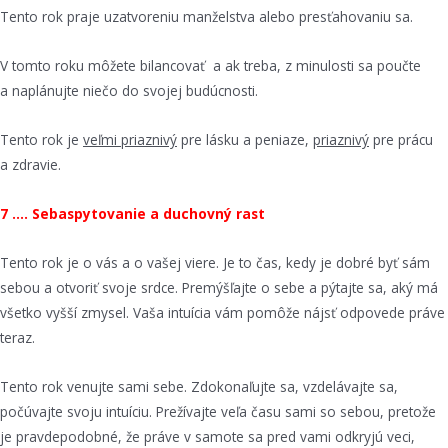
Tento rok praje uzatvoreniu manželstva alebo presťahovaniu sa.
V tomto roku môžete bilancovať a ak treba, z minulosti sa poučte
a naplánujte niečo do svojej budúcnosti.
Tento rok je
veľmi priaznivý
pre lásku a peniaze,
priaznivý
pre prácu
a zdravie.
7 …. Sebaspytovanie a duchovný rast
Tento rok je o vás a o vašej viere. Je to čas, kedy je dobré byť sám
sebou a otvoriť svoje srdce. Premýšľajte o sebe a pýtajte sa, aký má
všetko vyšší zmysel. Vaša intuícia vám pomôže nájsť odpovede práve
teraz.
Tento rok venujte sami sebe. Zdokonaľujte sa, vzdelávajte sa,
počúvajte svoju intuíciu. Prežívajte veľa času sami so sebou, pretože
je pravdepodobné, že práve v samote sa pred vami odkryjú veci,