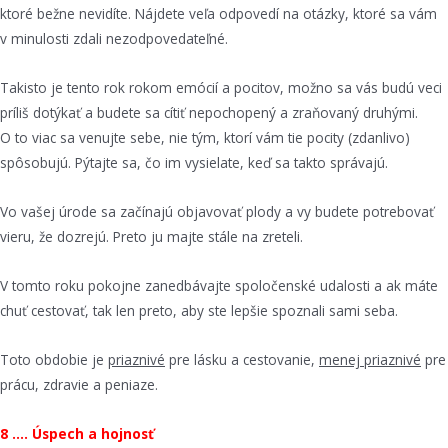
ktoré bežne nevidíte. Nájdete veľa odpovedí na otázky, ktoré sa vám
v minulosti zdali nezodpovedateľné.
Takisto je tento rok rokom emócií a pocitov, možno sa vás budú veci
príliš dotýkať a budete sa cítiť nepochopený a zraňovaný druhými.
O to viac sa venujte sebe, nie tým, ktorí vám tie pocity (zdanlivo)
spôsobujú. Pýtajte sa, čo im vysielate, keď sa takto správajú.
Vo vašej úrode sa začínajú objavovať plody a vy budete potrebovať
vieru, že dozrejú. Preto ju majte stále na zreteli.
V tomto roku pokojne zanedbávajte spoločenské udalosti a ak máte
chuť cestovať, tak len preto, aby ste lepšie spoznali sami seba.
Toto obdobie je
priaznivé
pre lásku a cestovanie,
menej priaznivé
pre
prácu, zdravie a peniaze.
8 …. Úspech a hojnosť