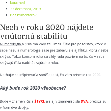
koucmed
27 decembra, 2019
Bez komentárov
Nech v roku 2020 nájdete
vnútornú stabilitu
Numerológia
a čísla ma vždy zaujímali. Čísla pre posolstvo, ktoré v
sebe nesú a numerológia zase pre zábavu ale aj hĺbku, ktorú v sebe
skrýva. Takto koncom roka sa vždy rada pozriem na to, čo v sebe
skrývajú čísla nadchádzajúceho roku.
Nechajte sa inšpirovať a spočítajte si, čo vám prinesie rok 2020.
Aký bude rok 2020 všeobecne?
Bude v znamení čísla
ŠTYRI,
ale aj v znamení čísla
DVA,
pretože sú
v ňom dve dvojky.