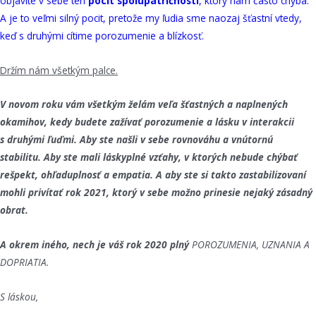
objavíte v sebe ten
pocit spolupatričnosti
, ktorý nám často chýba.
A je to veľmi silný pocit, pretože my ľudia sme naozaj šťastní vtedy,
keď s druhými cítime porozumenie a blízkosť.
Držím nám všetkým palce.
V novom roku vám všetkým želám veľa šťastných a naplnených
okamihov, kedy budete zažívať porozumenie a lásku v interakcii
s druhými ľuďmi. Aby ste našli v sebe rovnováhu a vnútornú
stabilitu. Aby ste mali láskyplné vzťahy, v ktorých nebude chýbať
rešpekt, ohľaduplnosť a empatia. A aby ste si takto zastabilizovaní
mohli privítať rok 2021, ktorý v sebe možno prinesie nejaký zásadný
obrat.
A okrem iného, nech je váš rok 2020 plný
POROZUMENIA, UZNANIA A
DOPRIATIA.
S láskou,