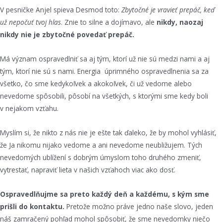
V pesničke Anjel spieva Desmod toto:
Zbytočné je vravieť prepáč, keď
už nepočuť tvoj hlas
. Znie to silne a dojímavo, ale
nikdy, naozaj
nikdy nie je zbytočné povedať prepáč.
Má význam ospravedlniť sa aj tým, ktorí už nie sú medzi nami a aj
tým, ktorí nie sú s nami. Energia úprimného ospravedlnenia sa za
všetko, čo sme kedykoľvek a akokoľvek, či už vedome alebo
nevedome spôsobili, pôsobí na všetkých, s ktorými sme kedy boli
v nejakom vzťahu.
Myslím si, že nikto z nás nie je ešte tak ďaleko, že by mohol vyhlásiť,
že Ja nikomu nijako vedome a ani nevedome neubližujem. Tých
nevedomých ublížení s dobrým úmyslom toho druhého zmeniť,
vytrestať, napraviť lieta v našich vzťahoch viac ako dosť.
Ospravedlňujme sa preto každý deň a každému, s kým sme
prišli do kontaktu.
Pretože možno práve jedno naše slovo, jeden
náš zamračený pohľad mohol spôsobiť, že sme nevedomky niečo