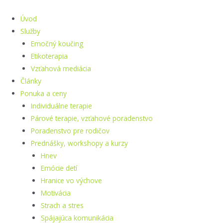
Preskočiť
na
Úvod
obsah
Služby
Emočný koučing
Etikoterapia
Vzťahová mediácia
Články
Ponuka a ceny
Individuálne terapie
Párové terapie, vzťahové poradenstvo
Poradenstvo pre rodičov
Prednášky, workshopy a kurzy
Hnev
Emócie detí
Hranice vo výchove
Motivácia
Strach a stres
Spájajúca komunikácia