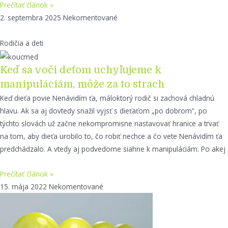
Prečítať článok »
2. septembra 2025
Nekomentované
Rodičia a deti
Keď sa voči deťom uchyľujeme k
manipuláciám, môže za to strach
Keď dieťa povie Nenávidím ťa, máloktorý rodič si zachová chladnú
hlavu. Ak sa aj dovtedy snažil vyjsť s dieťaťom „po dobrom“, po
týchto slovách už začne nekompromisne nastavovať hranice a trvať
na tom, aby dieťa urobilo to, čo robiť nechce a čo vete Nenávidím ťa
predchádzalo. A vtedy aj podvedome siahne k manipuláciám. Po akej
Prečítať článok »
15. mája 2022
Nekomentované