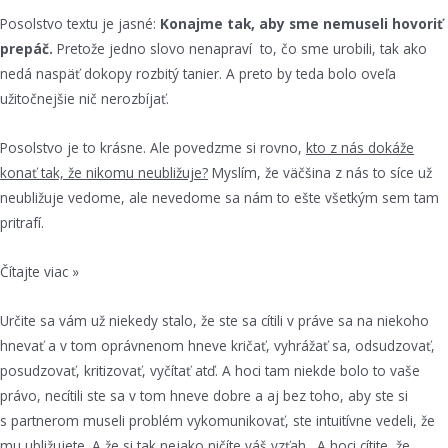
Posolstvo textu je jasné:
Konajme tak, aby sme nemuseli hovoriť
prepáč.
Pretože jedno slovo nenapraví to, čo sme urobili, tak ako
nedá naspäť dokopy rozbitý tanier. A preto by teda bolo oveľa
užitočnejšie nič nerozbíjať.
Posolstvo je to krásne. Ale povedzme si rovno,
kto z nás dokáže
konať tak, že nikomu neubližuje?
Myslím, že väčšina z nás to síce už
neubližuje vedome, ale nevedome sa nám to ešte všetkým sem tam
pritrafí.
Čítajte viac »
Určite sa vám už niekedy stalo, že ste sa cítili v práve sa na niekoho
hnevať a v tom oprávnenom hneve kričať, vyhrážať sa, odsudzovať,
posudzovať, kritizovať, vyčítať atď. A hoci tam niekde bolo to vaše
právo, necítili ste sa v tom hneve dobre a aj bez toho, aby ste si
s partnerom museli problém vykomunikovať, ste intuitívne vedeli, že
mu ubližujete. A že si tak nejako ničíte váš vzťah. A hoci cítite, že