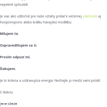
nepekné spôsobili.
Je viac ako užitočné pre naše vzťahy pridať k večernej
vďačnosti
aj
hooponopono alebo krátku havajskú modlitbu:
Milujem ťa.
Ospravedlňujem sa ti.
Prosím odpusť mi.
Ďakujem.
Je to krásna a uzdravujúca energia. Nechajte ju medzi vami prúdiť.
S láskou
J♥n♥ Ml♥d♥