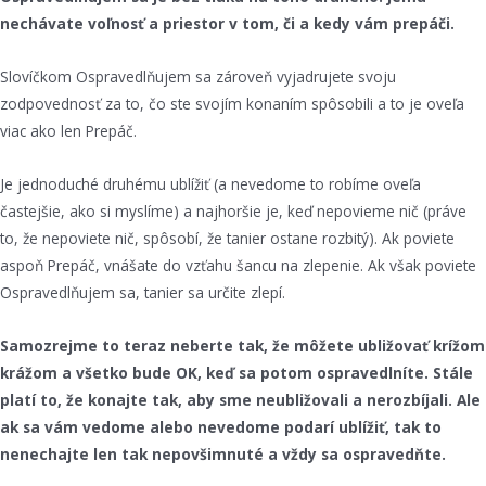
nechávate voľnosť a priestor v tom, či a kedy vám prepáči.
Slovíčkom Ospravedlňujem sa zároveň vyjadrujete svoju
zodpovednosť za to, čo ste svojím konaním spôsobili a to je oveľa
viac ako len Prepáč.
Je jednoduché druhému ublížiť (a nevedome to robíme oveľa
častejšie, ako si myslíme) a najhoršie je, keď nepovieme nič (práve
to, že nepoviete nič, spôsobí, že tanier ostane rozbitý). Ak poviete
aspoň Prepáč, vnášate do vzťahu šancu na zlepenie. Ak však poviete
Ospravedlňujem sa, tanier sa určite zlepí.
Samozrejme to teraz neberte tak, že môžete ubližovať krížom
krážom a všetko bude OK, keď sa potom ospravedlníte. Stále
platí to, že konajte tak, aby sme neubližovali a nerozbíjali. Ale
ak sa vám vedome alebo nevedome podarí ublížiť, tak to
nenechajte len tak nepovšimnuté a vždy sa ospravedňte.