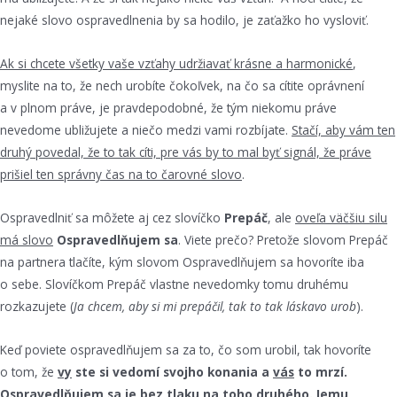
nejaké slovo ospravedlnenia by sa hodilo, je zaťažko ho vysloviť.
Ak si chcete všetky vaše vzťahy udržiavať krásne a harmonické
,
myslite na to, že nech urobíte čokoľvek, na čo sa cítite oprávnení
a v plnom práve, je pravdepodobné, že tým niekomu práve
nevedome ubližujete a niečo medzi vami rozbíjate.
Stačí, aby vám ten
druhý povedal, že to tak cíti, pre vás by to mal byť signál, že práve
prišiel ten správny čas na to čarovné slovo
.
Ospravedlniť sa môžete aj cez slovíčko
Prepáč
, ale
oveľa väčšiu silu
má slovo
Ospravedlňujem sa
. Viete prečo? Pretože slovom Prepáč
na partnera tlačíte, kým slovom Ospravedlňujem sa hovoríte iba
o sebe. Slovíčkom Prepáč vlastne nevedomky tomu druhému
rozkazujete (
Ja chcem, aby si mi prepáčil, tak to tak láskavo urob
).
Keď poviete ospravedlňujem sa za to, čo som urobil, tak hovoríte
o tom, že
vy
ste si vedomí svojho konania a
vás
to mrzí.
Ospravedlňujem sa je bez tlaku na toho druhého. Jemu