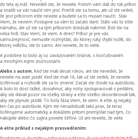
do tela aj ináč. Nevedeli ste, že neviete. Potom vám dali do rúk príbor
a snažili sa vás naučiť ním jesť. Priečili ste sa tomu, ale už ste vedeli,
že jesť príborom ešte neviete a budete sa to musieť naučiť. Stav
Viem, že neviem. Postupne sa vám to začalo dariť. Stálo vás to ešte
námahu, ale už ste sa tým príborom dokázali nakŕmiť. Boli ste na
seba hrdí. Stav Viem, že viem. A dnes? Príbor je pre vás
samozrejmosť, nemusíte rozmýšľať, do ktorej ruky chytiť nožík, do
ktorej vidličku, ide to samo. Ani neviete, že to viete.
A podobne to bolo aj so zaväzovaním šnúrok, s korčuľovaním
a mnohými inými zručnosťami.
Alebo s autom.
Keď ste mali desať rokov, ani ste nevedeli, že
neviete na aute jazdiť. Keď ste mali 16, tak už ste vedeli, že neviete
šoférovať a rozhodli ste sa to zmeniť. Začali ste chodiť na autoškolu.
A bolo to dosť ťažké, dosiahnuť, aby nohy spolupracovali s pedálmi,
aby ste dávali pozor na všetky strany a ešte všetko skoordinovali tak,
aby ste plynule jazdili. To bola fáza Viem, že viem. A ešte aj nejaký
ten čas po autoškole. Kým ste nenadobudli takú prax, že teraz
šoférujeme automaticky a dokážete pritom premýšľať nad tým, čo
nakúpite alebo čo zajtra poviete šéfovi. Už ani neviete, že viete.
A ešte príklad s nejakým presvedčením: