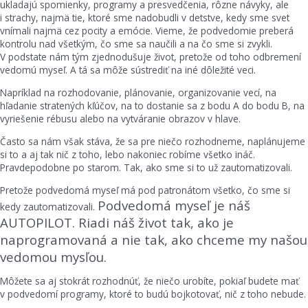
ukladajú spomienky, programy a presvedčenia, rôzne návyky, ale
i strachy, najmä tie, ktoré sme nadobudli v detstve, kedy sme svet
vnímali najmä cez pocity a emócie. Vieme, že podvedomie preberá
kontrolu nad všetkým, čo sme sa naučili a na čo sme si zvykli.
V podstate nám tým zjednodušuje život, pretože od toho odbremení
vedomú myseľ. A tá sa môže sústrediť na iné dôležité veci.
Napríklad na rozhodovanie, plánovanie, organizovanie vecí, na
hľadanie stratených kľúčov, na to dostanie sa z bodu A do bodu B, na
vyriešenie rébusu alebo na vytváranie obrazov v hlave.
Často sa nám však stáva, že sa pre niečo rozhodneme, naplánujeme
si to a aj tak nič z toho, lebo nakoniec robíme všetko ináč.
Pravdepodobne po starom. Tak, ako sme si to už zautomatizovali.
Pretože podvedomá myseľ má pod patronátom všetko, čo sme si
Podvedomá myseľ je náš
kedy zautomatizovali.
AUTOPILOT. Riadi náš život tak, ako je
naprogramovaná a nie tak, ako chceme my našou
vedomou mysľou.
Môžete sa aj stokrát rozhodnúť, že niečo urobíte, pokiaľ budete mať
v podvedomí programy, ktoré to budú bojkotovať, nič z toho nebude.