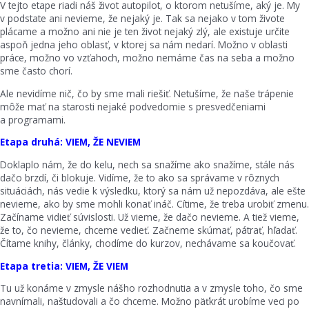
V tejto etape riadi náš život autopilot, o ktorom netušíme, aký je. My
v podstate ani nevieme, že nejaký je. Tak sa nejako v tom živote
plácame a možno ani nie je ten život nejaký zlý, ale existuje určite
aspoň jedna jeho oblasť, v ktorej sa nám nedarí. Možno v oblasti
práce, možno vo vzťahoch, možno nemáme čas na seba a možno
sme často chorí.
Ale nevidíme nič, čo by sme mali riešiť. Netušíme, že naše trápenie
môže mať na starosti nejaké podvedomie s presvedčeniami
a programami.
Etapa druhá: VIEM, ŽE NEVIEM
Doklaplo nám, že do kelu, nech sa snažíme ako snažíme, stále nás
dačo brzdí, či blokuje. Vidíme, že to ako sa správame v rôznych
situáciách, nás vedie k výsledku, ktorý sa nám už nepozdáva, ale ešte
nevieme, ako by sme mohli konať ináč. Cítime, že treba urobiť zmenu.
Začíname vidieť súvislosti. Už vieme, že dačo nevieme. A tiež vieme,
že to, čo nevieme, chceme vedieť. Začneme skúmať, pátrať, hľadať.
Čítame knihy, články, chodíme do kurzov, nechávame sa koučovať.
Etapa tretia: VIEM, ŽE VIEM
Tu už konáme v zmysle nášho rozhodnutia a v zmysle toho, čo sme
navnímali, naštudovali a čo chceme. Možno päťkrát urobíme veci po