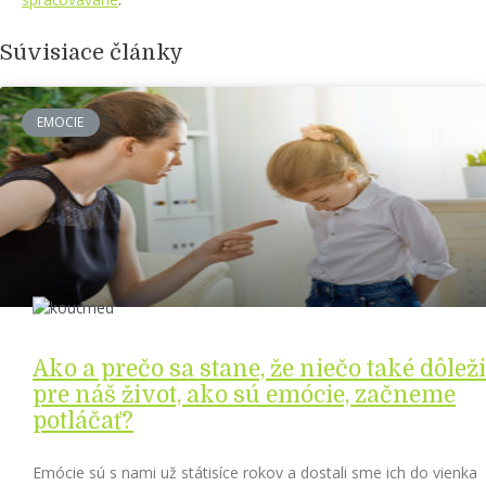
Súvisiace články
EMOCIE
Ako a prečo sa stane, že niečo také dôleži
pre náš život, ako sú emócie, začneme
potláčať?
Emócie sú s nami už státisíce rokov a dostali sme ich do vienka