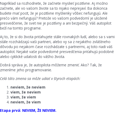
Napríklad sa rozhodnete, že začnete myslieť pozitívne. Aj možno
začnete, ale vo vašom živote sa to nijako neprejaví. Ba dokonca
budete mať pocit, že je pozitívne myšlienky vôbec nefungujú. Ale
prečo vám nefungujú? Pretože vo vašom podvedomí je uložené
presvedčenie, že svet nie je pozitívny a ani bezpečný. Váš autopilot
beží na tomto programe.
Aj to, že si do života priťahujete stále rovnakých ľudí, alebo sa s vami
stále rozchádzajú vaši partneri, alebo vy sa z nejakého zvláštneho
dôvodu po nejakom čase rozchádzate s partnermi, aj toto riadi váš
autopilot. Nejaké vaše podvedomé presvedčenia priťahujú podobné
alebo cyklické udalosti do vášho života.
Dobrá správa je, že autopilota môžeme zmeniť. Ako? Tak, že
zmeníme jeho programovanie.
Celá táto zmena sa môže udiať v štyroch etapách:
neviem, že neviem
viem, že neviem
viem, že viem
neviem, že viem
Etapa prvá: NEVIEM, ŽE NEVIEM.