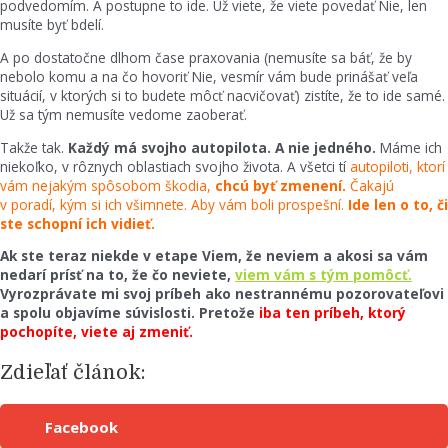
podvedomím. A postupne to ide. Už viete, že viete povedať Nie, len
musíte byť bdelí.
A po dostatočne dlhom čase praxovania (nemusíte sa báť, že by
nebolo komu a na čo hovoriť Nie, vesmír vám bude prinášať veľa
situácií, v ktorých si to budete môcť nacvičovať) zistíte, že to ide samé.
Už sa tým nemusíte vedome zaoberať.
Takže tak.
Každý má svojho autopilota. A nie jedného.
Máme ich
niekoľko, v rôznych oblastiach svojho života. A všetci tí
autopiloti, ktorí
vám nejakým spôsobom škodia,
chcú byť zmenení.
Čakajú
v poradí, kým si ich všimnete. Aby vám boli prospešní.
Ide len o to, či
ste schopní ich vidieť.
Ak ste teraz niekde v etape Viem, že neviem a akosi sa vám
nedarí prísť na to, že čo neviete,
viem vám s tým pomôcť.
Vyrozprávate mi svoj príbeh ako nestrannému pozorovateľovi
a spolu objavíme súvislosti. Pretože
iba ten príbeh, ktorý
pochopíte, viete aj zmeniť.
Zdieľať článok:
Facebook