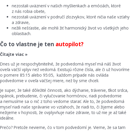
nezostali uväznení v našich myšlienkach a emóciách, ktoré
z nás robia obete,
nezostali uväznení v područí zlozvykov, ktoré ničia naše vzťahy
a zdravie,
nežili nešťastie, ale mohli žiť harmonický život vo všetkých jeho
oblastiach.
Čo to vlastne je ten
autopilot?
Čítajte viac »
Dnes už je nespochybniteľné, že podvedomá myseľ má náš život
oveľa väčší vplyv než vedomá. Existujú rôzne čísla, ale či už hovoríme
o pomere 85:15 alebo 95:05, každom prípade nás ovláda
podvedomie v oveľa väčšej miere, než by sme chceli.
Je super, že také dôležité činnosti, ako dýchanie, trávenie, tlkot srdca,
spánok, prebudenie, či vylučovanie hormónov, riadi podvedomie
a nemusíme sa o nič z toho vedome starať. Ale to, že podvedomá
myseľ riadi naše správanie vo vzťahoch, že riadi to, či žijeme alebo
nežijeme v hojnosti, že ovplyvňuje naše zdravie, to už nie je až také
ideálne.
Prečo? Pretože nevieme, čo v tom podvedomí je. Vieme, že sa tam