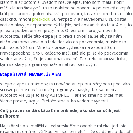
starom a až potom si uvedomíme, že ejha, toto som mala urobiť
ináč, ale ten šiestykrát už to urobíme po novom. A potom ešte zopár
krát po starom a potom dvakrát po novom, tak ako som chcela. Túto
časť chcú mnohí
preskočiť.
Sú netrpezliví a neuvedomujú si, dostať
veci do hlavy je nepomerne rýchlejšie, než dostať ich do tela. Ale aj to
je iba o podvedomom programe. O jednom z programov ich
autopilota. Takže táto etapa je o praxi. Hovorí sa, že aby sa nám
niečo zautomatizovalo a teda dostalo do podvedomia, musíme to
robiť aspoň 21 dní. Mne to z praxe vychádza na aspoň 30 dní.
Pravdepodobne je to u každého ináč, isté ale je, že do podvedomia
sa dostane až to, čo je zautomatizované. Tak treba praxovať toľko,
kým sa starý program vymaže a nahradí sa novým.
Etapa štvrtá: NEVIEM, ŽE VIEM
V tejto etape už máme sčasti nového autopilota. Vždy postupne, ako
si osvojujeme nové a nové programy a návyky, tak sa mení aj
autopilot. Ale už je to taký AUTOPILOT, akého sme ho chceli mať.
Vieme presne, aký je. Pretože sme si ho vedome vytvorili.
Celý proces sa dá ukázať na príklade, ako ste sa učili jesť
príborom.
Najskôr ste boli maličkí a keď preskočíme obdobie mlieka, jedli ste
rukami, maximálne lyžičkou. Ani ste len netušili, že sa dá jedlo dostať