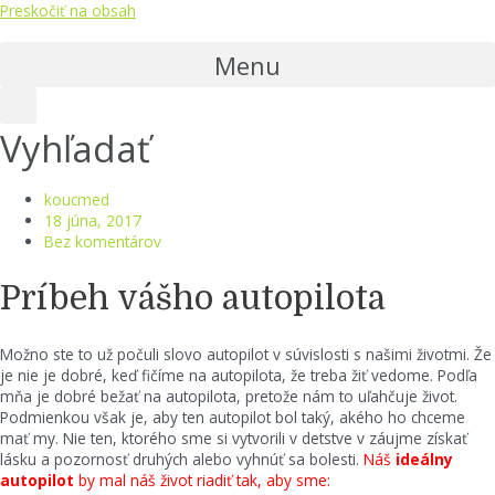
Preskočiť na obsah
Menu
Vyhľadať
koucmed
18 júna, 2017
Bez komentárov
Príbeh vášho autopilota
Možno ste to už počuli slovo autopilot v súvislosti s našimi životmi. Že
je nie je dobré, keď fičíme na autopilota, že treba žiť vedome. Podľa
mňa je dobré bežať na autopilota, pretože nám to uľahčuje život.
Podmienkou však je, aby ten autopilot bol taký, akého ho chceme
mať my. Nie ten, ktorého sme si vytvorili v detstve v záujme získať
lásku a pozornosť druhých alebo vyhnúť sa bolesti.
Náš
ideálny
autopilot
by mal náš život riadiť tak, aby sme: