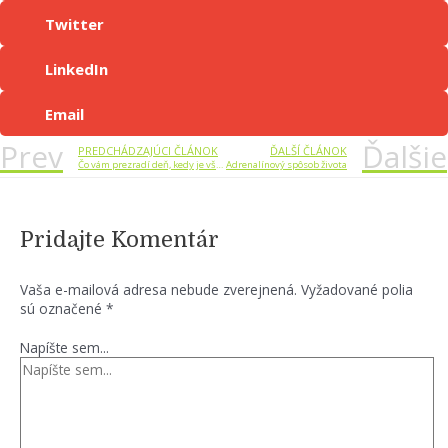
Twitter
LinkedIn
Email
Prev
Ďalšie
PREDCHÁDZAJÚCI ČLÁNOK
ĎALŠÍ ČLÁNOK
Čo vám prezradí deň, kedy je všetko ináč
Adrenalínový spôsob života
Pridajte Komentár
Vaša e-mailová adresa nebude zverejnená.
Vyžadované polia
sú označené
*
Napíšte sem...