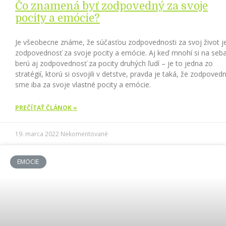
Čo znamená byť zodpovedný za svoje
pocity a emócie?
Je všeobecne známe, že súčasťou zodpovednosti za svoj život je
zodpovednosť za svoje pocity a emócie. Aj keď mnohí si na seb
berú aj zodpovednosť za pocity druhých ľudí – je to jedna zo
stratégií, ktorú si osvojili v detstve, pravda je taká, že zodpovedn
sme iba za svoje vlastné pocity a emócie.
PREČÍTAŤ ČLÁNOK »
19. marca 2022
Nekomentované
EMOCIE