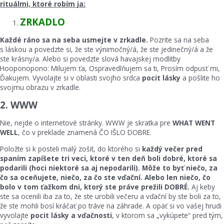
rituálmi, ktoré robím ja:
ZRKADLO
Každé ráno sa na seba usmejte v zrkadle.
Pozrite sa na seba
s láskou a povedzte si, že ste výnimočný/á, že ste jedinečný/á a že
ste krásny/a. Alebo si povedzte slová havajskej modlitby
Hooponopono: Milujem ťa, Ospravedlňujem sa ti, Prosím odpusť mi,
Ďakujem. Vyvolajte si v oblasti svojho srdca
pocit lásky
a pošlite ho
svojmu obrazu v zrkadle.
2. WWW
Nie, nejde o internetové stránky. WWW je skratka pre
WHAT WENT
WELL
, čo v preklade znamená ČO IŠLO DOBRE.
Položte si k posteli malý zošit, do ktorého si
každý večer pred
spaním zapíšete tri veci, ktoré v ten deň boli dobré, ktoré sa
podarili (hoci niektoré sa aj nepodarili). Môže to byť niečo, za
čo sa oceňujete, niečo, za čo ste vďační. Alebo len niečo, čo
bolo v tom ťažkom dni, ktorý ste práve prežili DOBRÉ.
Aj keby
ste sa ocenili iba za to, že ste urobili večeru a vďační by ste boli za to,
že ste mohli bosí kráčať po tráve na záhrade. A opäť si vo vašej hrudi
vyvolajte
pocit lásky a vďačnosti
, v ktorom sa „vykúpete“ pred tým,