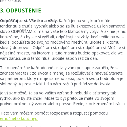
než zaspíte.
3. ODPUSTENIE
Odpúšťajte si. Všetko a vždy
. Každú jednu vec, ktorú máte
tendenciu a chuť si vytknúť alebo sa za ňu skritizovať. Už len samotné
slovo ODPÚŠŤAM SI má na vaše telo blahodárny vplyv. A ak nie je nič
konkrétne, čo by ste si vyčítali, odpúšťajte si vždy, keď sedíte na wc –
keď si odpúšťate zo svojho močového mechúra, urobte si k tomu
slovný doprovod: Odpúšťam si, odpúšťam si, odpúšťam si. Môžete si
nájsť iné miesto, na ktorom si túto mantru budete opakovať, ale wc
vám zaručí, že si tento rituál urobíte aspoň raz za deň.
Tieto nenáročné každodenné aktivity vám postupne zaručia, že sa
začnete viac tešiť zo života a menej sa rozčuľovať a hnevať. Stanete
sa partnerom, ktorý miluje samého seba, pozná svoju hodnotu a je
slobodný. A presne takí ľudia vám začnú prichádzať do života.
Je však možné, že sa vo vašich vzťahoch nebudú diať zmeny tak
rýchlo, ako by ste chceli. Môže to byť preto, že máte vo svojom
podvedomí nejaký vzorec alebo presvedčenie, ktoré zmenám bránia.
Tieto vám môžem pomôcť rozpoznať a rozpustiť pomocou
emočného koučingu.