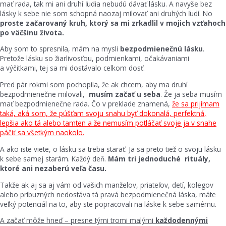
mať rada, tak mi ani druhí ľudia nebudú dávať lásku. A navyše bez
lásky k sebe nie som schopná naozaj milovať ani druhých ľudí. No
proste začarovaný kruh, ktorý sa mi zrkadlil v mojich vzťahoch
po väčšinu života.
Aby som to spresnila, mám na mysli
bezpodmienečnú lásku
.
Pretože lásku so žiarlivosťou, podmienkami, očakávaniami
a výčitkami, tej sa mi dostávalo celkom dosť.
Pred pár rokmi som pochopila, že ak chcem, aby ma druhí
bezpodmienečne milovali,
musím začať u seba
. Že ja seba musím
mať bezpodmienečne rada. Čo v preklade znamená,
že sa prijímam
taká, aká som, že púšťam svoju snahu byť dokonalá, perfektná,
lepšia ako tá alebo tamten a že nemusím potláčať svoje ja v snahe
páčiť sa všetkým naokolo.
A ako iste viete, o lásku sa treba starať. Ja sa preto tiež o svoju lásku
k sebe samej starám. Každý deň.
Mám tri jednoduché rituály,
ktoré ani nezaberú veľa času.
Takže ak aj sa aj vám od vašich manželov, priateľov, detí, kolegov
alebo príbuzných nedostáva tá pravá bezpodmienečná láska, máte
veľký potenciál na to, aby ste popracovali na láske k sebe samému.
A začať môže hneď – presne tými tromi malými
každodennými