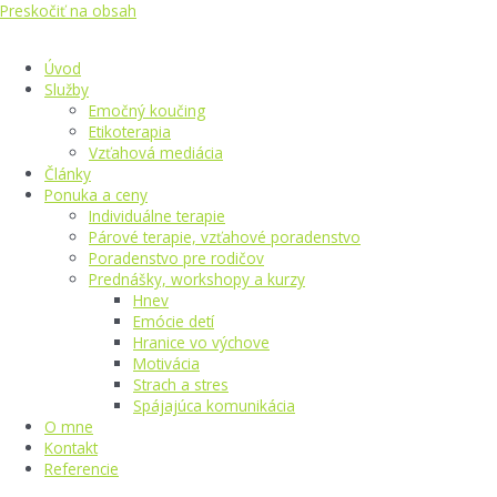
Preskočiť na obsah
Úvod
Služby
Emočný koučing
Etikoterapia
Vzťahová mediácia
Články
Ponuka a ceny
Individuálne terapie
Párové terapie, vzťahové poradenstvo
Poradenstvo pre rodičov
Prednášky, workshopy a kurzy
Hnev
Emócie detí
Hranice vo výchove
Motivácia
Strach a stres
Spájajúca komunikácia
O mne
Kontakt
Referencie