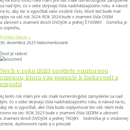
Aj na konci tohto roka mám pre vás malé numerologické zamyslenie
sa nad tým, čo v sebe skrývajú čísla nadchádzajúceho roku. A návod
na to, aby ste si vypočítali vaše osobné číslo, ktoré tiež bude mať
vplyv na váš rok 2024. ROK 2024 bude v znamení čísla OSEM
a zároveň v znamení dvoch DVOJOK a jednej ŠTVORKY. Osmička je
o úspechu,
Prečítať článok »
30. decembra 2023
Nekomentované
Život je radosť
Nech v roku 2023 prejdete vnútornou
zmenou, ktorá vás posunie k láskavosti a
empatii
Aj tento rok mám pre vás malé numerologické zamyslenie sa nad
tým, čo v sebe skrývajú čísla nadchádzajúceho roku. A návod na to,
aby ste si vypočítali, aké čísla budú ovplyvňovať ten váš. Idem teda
rovno na vec: ROK 2023 bude v znamení čísla SEDEM a zároveň
v znamení dvoch DVOJOK a jednej TROJKY. Sedmička je o vnútornej
zmene, duchovnom raste a o prevzatí