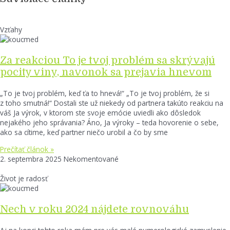
Vzťahy
Za reakciou To je tvoj problém sa skrývajú
pocity viny, navonok sa prejavia hnevom
„To je tvoj problém, keď ťa to hnevá!“ „To je tvoj problém, že si
z toho smutná!“ Dostali ste už niekedy od partnera takúto reakciu na
váš Ja výrok, v ktorom ste svoje emócie uviedli ako dôsledok
nejakého jeho správania? Áno, Ja výroky – teda hovorenie o sebe,
ako sa cítime, keď partner niečo urobil a čo by sme
Prečítať článok »
2. septembra 2025
Nekomentované
Život je radosť
Nech v roku 2024 nájdete rovnováhu