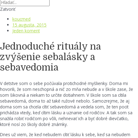
Zatvoriť
koucmed
15 augusta, 2015
Jeden koment
Jednoduché rituály na
zvýšenie sebalásky a
sebavedomia
V detstve som o sebe počúvala protichodné myšlienky. Doma mi
hovorili, že som neschopná a nič zo mňa nebude a v škole zase, že
som šikovná a niekam to určite dotiahnem. V škole som sa cítila
sebavedomá, doma to až také ružové nebolo. Samozrejme, že aj
doma som sa chcela cítiť sebavedomá a vedela som, že ten pocit
prichádza vtedy, keď cítim lásku a uznanie od rodičov. A tak som sa
snažila robiť rodičom po vôli, nehnevať ich a byť dobré dievčatko,
ktoré nosí zo školy dobré známky.
Dnes už viem, že keď nebudem cítiť lásku k sebe, keď sa nebudem