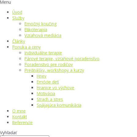
Menu
Úvod
Služby
Emočný koučing
Etikoterapia
Vzťahová mediácia
Články
Ponuka a ceny
Individuálne terapie
Párové terapie, vzťahové poradenstvo
Poradenstvo pre rodičov
Prednášky, workshopy a kurzy
Hnev
Emócie detí
Hranice vo výchove
Motivácia
Strach a stres
Spájajúca komunikácia
O mne
Kontakt
Referencie
Vyhľadať