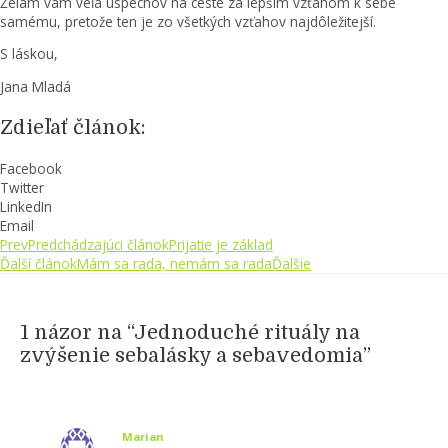
Želám vám veľa úspechov na ceste za lepším vzťahom k sebe
samému, pretože ten je zo všetkých vzťahov najdôležitejší.
S láskou,
Jana Mladá
Zdieľať článok:
Facebook
Twitter
LinkedIn
Email
Prev
Predchádzajúci článok
Prijatie je základ
Ďalší článok
Mám sa rada, nemám sa rada
Ďalšie
1 názor na “Jednoduché rituály na
zvýšenie sebalásky a sebavedomia”
Marian