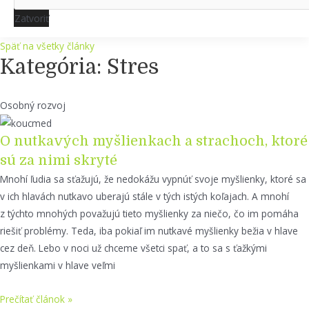
Zatvoriť
Späť na všetky články
Kategória: Stres
Osobný rozvoj
O nutkavých myšlienkach a strachoch, ktoré
sú za nimi skryté
Mnohí ľudia sa sťažujú, že nedokážu vypnúť svoje myšlienky, ktoré sa
v ich hlavách nutkavo uberajú stále v tých istých koľajach. A mnohí
z týchto mnohých považujú tieto myšlienky za niečo, čo im pomáha
riešiť problémy. Teda, iba pokiaľ im nutkavé myšlienky bežia v hlave
cez deň. Lebo v noci už chceme všetci spať, a to sa s ťažkými
myšlienkami v hlave veľmi
Prečítať článok »