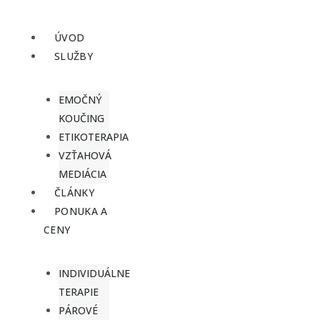
Preskočiť
na
ÚVOD
obsah
SLUŽBY
EMOČNÝ
KOUČING
ETIKOTERAPIA
VZŤAHOVÁ
MEDIÁCIA
ČLÁNKY
PONUKA A
CENY
INDIVIDUÁLNE
TERAPIE
PÁROVÉ