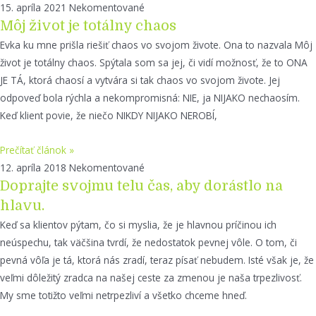
15. apríla 2021
Nekomentované
Môj život je totálny chaos
Evka ku mne prišla riešiť chaos vo svojom živote. Ona to nazvala Môj
život je totálny chaos. Spýtala som sa jej, či vidí možnosť, že to ONA
JE TÁ, ktorá chaosí a vytvára si tak chaos vo svojom živote. Jej
odpoveď bola rýchla a nekompromisná: NIE, ja NIJAKO nechaosím.
Keď klient povie, že niečo NIKDY NIJAKO NEROBÍ,
Prečítať článok »
12. apríla 2018
Nekomentované
Doprajte svojmu telu čas, aby dorástlo na
hlavu.
Keď sa klientov pýtam, čo si myslia, že je hlavnou príčinou ich
neúspechu, tak väčšina tvrdí, že nedostatok pevnej vôle. O tom, či
pevná vôľa je tá, ktorá nás zradí, teraz písať nebudem. Isté však je, že
veľmi dôležitý zradca na našej ceste za zmenou je naša trpezlivosť.
My sme totižto veľmi netrpezliví a všetko chceme hneď.