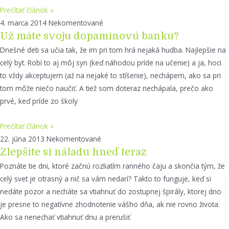
Prečítať článok »
4. marca 2014
Nekomentované
Už máte svoju dopamínovú banku?
Dnešné deti sa učia tak, že im pri tom hrá nejaká hudba. Najlepšie na
celý byt. Robí to aj môj syn (keď náhodou príde na učenie) a ja, hoci
to vždy akceptujem (až na nejaké to stíšenie), nechápem, ako sa pri
tom môže niečo naučiť. A tiež som doteraz nechápala, prečo ako
prvé, keď príde zo školy
Prečítať článok »
22. júna 2013
Nekomentované
Zlepšite si náladu hneď teraz
Poznáte tie dni, ktoré začnú rozliatím ranného čaju a skončia tým, že
celý svet je otrasný a nič sa vám nedarí? Takto to funguje, keď si
nedáte pozor a necháte sa vtiahnuť do zostupnej špirály, ktorej dno
je presne to negatívne zhodnotenie vášho dňa, ak nie rovno života.
Ako sa nenechať vtiahnuť dnu a prerušiť