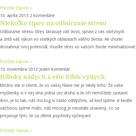
Prečítať článok »
10. apríla 2013
2 komentáre
Niekoľko tipov na odbúranie stresu
Odbúranie stresu Stres skracuje váš život, spraví z vás obéznych
a zníži váš výkon vo všetkých oblastiach vášho života. Ak chcete
dosiahnuť svoj potenciál, musíte stres vo vašom živote minimalizovať.
Prečítať článok »
10. novembra 2012
Jeden komentár
Hlboký nádych a ešte hlbší výdych
Možno ste si všimli, že vo vašej hlave nie je nikdy ticho. Že vaše
myšlienky si v nej víria jedna cez druhú a že ich nemôžete zastaviť.
Áno, je to tak, náš mozog si často oddýchne, až keď spíme. A keďže
väčšinou spíme málo, náš mozog je neustále unavený, čo sa
prejavuje tým, že sa cítime psychicky vyčerpaní.
Prečítať článok »