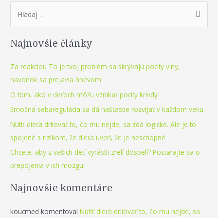
S
je
e
tvoj
a
problém
Najnovšie články
r
sa
skrývajú
c
Za reakciou To je tvoj problém sa skrývajú pocity viny,
pocity
h
navonok sa prejavia hnevom
viny,
f
O tom, ako v deťoch môžu vznikať pocity krivdy
navonok
o
sa
Emočná sebaregulácia sa dá našťastie rozvíjať v každom veku
r
prejavia
Nútiť dieťa drilovať to, čo mu nejde, sa zdá logické. Ale je to
:
hnevom
spojené s rizikom, že dieťa uverí, že je neschopné
Chcete, aby z vašich detí vyrástli zrelí dospelí? Postarajte sa o
prepojenia v ich mozgu.
Najnovšie komentáre
koucmed
komentoval
Nútiť dieťa drilovať to, čo mu nejde, sa