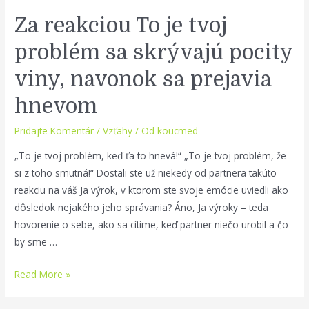
Za reakciou To je tvoj
problém sa skrývajú pocity
viny, navonok sa prejavia
hnevom
Pridajte Komentár
/
Vzťahy
/ Od
koucmed
„To je tvoj problém, keď ťa to hnevá!“ „To je tvoj problém, že
si z toho smutná!“ Dostali ste už niekedy od partnera takúto
reakciu na váš Ja výrok, v ktorom ste svoje emócie uviedli ako
dôsledok nejakého jeho správania? Áno, Ja výroky – teda
hovorenie o sebe, ako sa cítime, keď partner niečo urobil a čo
by sme …
Za
Read More »
reakciou
To