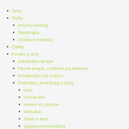
Preskočiť
na
Úvod
obsah
Služby
Emočný koučing
Etikoterapia
Vzťahová mediácia
Články
Ponuka a ceny
Individuálne terapie
Párové terapie, vzťahové poradenstvo
Poradenstvo pre rodičov
Prednášky, workshopy a kurzy
Hnev
Emócie detí
Hranice vo výchove
Motivácia
Strach a stres
Spájajúca komunikácia