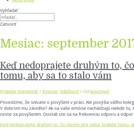
Vyhľadať
Zatvoriť
Mesiac:
september 201
Keď nedoprajete druhým to, čo
tomu, aby sa to stalo vám
Pridajte Komentár
/
Emocie
,
Vďačnosť
/ Od
koucmed
Povedzme, že snívate o povýšení v práci. Ale povýšia vášho koleg
V dobrom mu závidíte? Ak sa vaše emócie nachádzajú niekde tu, ta
ceste za povýšením. Dostali ste sa na frekvenciu odporu a odpor 
Keď nedoprajete druhým to, čo chcete pre seba, bránite tomu, a