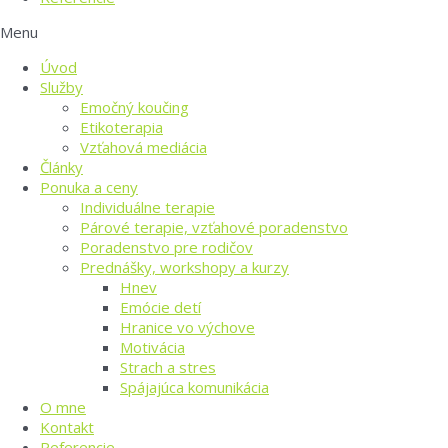
Menu
Úvod
Služby
Emočný koučing
Etikoterapia
Vzťahová mediácia
Články
Ponuka a ceny
Individuálne terapie
Párové terapie, vzťahové poradenstvo
Poradenstvo pre rodičov
Prednášky, workshopy a kurzy
Hnev
Emócie detí
Hranice vo výchove
Motivácia
Strach a stres
Spájajúca komunikácia
O mne
Kontakt
Referencie