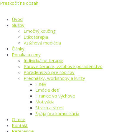
Preskočiť na obsah
Úvod
Služby
Emočný koučing
Etikoterapia
Vzťahová mediácia
Články
Ponuka a ceny
Individuálne terapie
Párové terapie, vzťahové poradenstvo
Poradenstvo pre rodičov
Prednášky, workshopy a kurzy
Hnev
Emócie detí
Hranice vo výchove
Motivácia
Strach a stres
Spájajúca komunikácia
O mne
Kontakt
Referencie