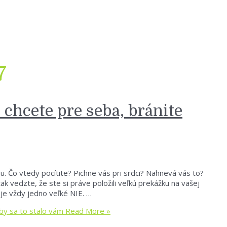
7
 chcete pre seba, bránite
u. Čo vtedy pocítite? Pichne vás pri srdci? Nahnevá vás to?
k vedzte, že ste si práve položili veľkú prekážku na vašej
je vždy jedno veľké NIE. …
by sa to stalo vám
Read More »