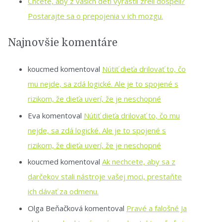
Chcete, aby z vašich detí vyrástli zrelí dospelí?
Postarajte sa o prepojenia v ich mozgu.
Najnovšie komentáre
koucmed
komentoval
Nútiť dieťa drilovať to, čo
mu nejde, sa zdá logické. Ale je to spojené s
rizikom, že dieťa uverí, že je neschopné
Eva
komentoval
Nútiť dieťa drilovať to, čo mu
nejde, sa zdá logické. Ale je to spojené s
rizikom, že dieťa uverí, že je neschopné
koucmed
komentoval
Ak nechcete, aby sa z
darčekov stali nástroje vašej moci, prestaňte
ich dávať za odmenu.
Olga Beňačková
komentoval
Pravé a falošné Ja