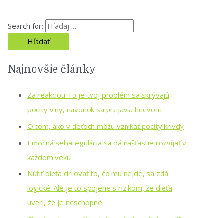
Search for:
Najnovšie články
Za reakciou To je tvoj problém sa skrývajú
pocity viny, navonok sa prejavia hnevom
O tom, ako v deťoch môžu vznikať pocity krivdy
Emočná sebaregulácia sa dá našťastie rozvíjať v
každom veku
Nútiť dieťa drilovať to, čo mu nejde, sa zdá
logické. Ale je to spojené s rizikom, že dieťa
uverí, že je neschopné