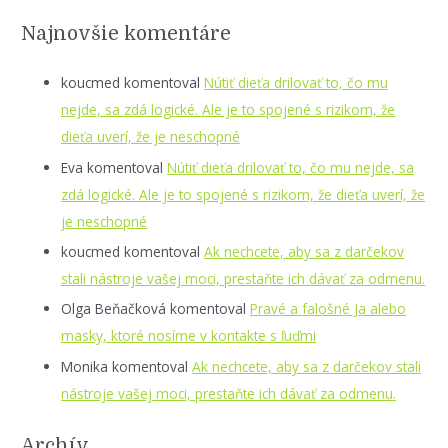
Najnovšie komentáre
koucmed
komentoval
Nútiť dieťa drilovať to, čo mu
nejde, sa zdá logické. Ale je to spojené s rizikom, že
dieťa uverí, že je neschopné
Eva
komentoval
Nútiť dieťa drilovať to, čo mu nejde, sa
zdá logické. Ale je to spojené s rizikom, že dieťa uverí, že
je neschopné
koucmed
komentoval
Ak nechcete, aby sa z darčekov
stali nástroje vašej moci, prestaňte ich dávať za odmenu.
Olga Beňačková
komentoval
Pravé a falošné Ja alebo
masky, ktoré nosíme v kontakte s ľuďmi
Monika
komentoval
Ak nechcete, aby sa z darčekov stali
nástroje vašej moci, prestaňte ich dávať za odmenu.
Archív