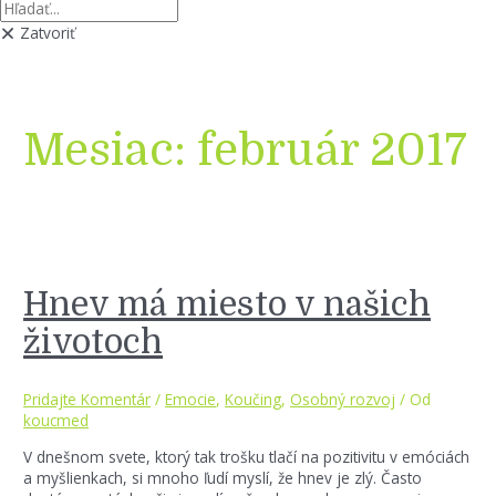
Zatvoriť
Mesiac:
február 2017
Hnev má miesto v našich
životoch
Pridajte Komentár
/
Emocie
,
Koučing
,
Osobný rozvoj
/ Od
koucmed
V dnešnom svete, ktorý tak trošku tlačí na pozitivitu v emóciách
a myšlienkach, si mnoho ľudí myslí, že hnev je zlý. Často