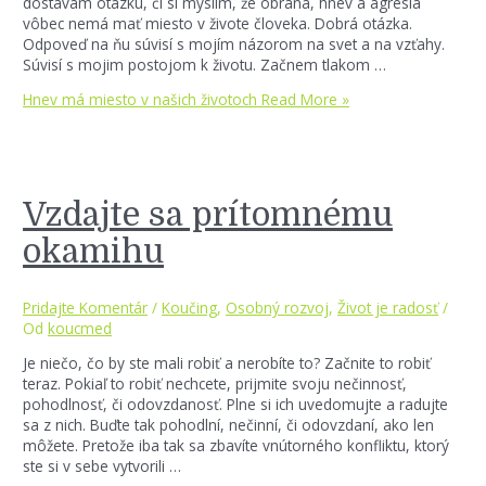
dostávam otázku, či si myslím, že obrana, hnev a agresia
vôbec nemá mať miesto v živote človeka. Dobrá otázka.
Odpoveď na ňu súvisí s mojím názorom na svet a na vzťahy.
Súvisí s mojim postojom k životu. Začnem tlakom …
Hnev má miesto v našich životoch
Read More »
Vzdajte sa prítomnému
okamihu
Pridajte Komentár
/
Koučing
,
Osobný rozvoj
,
Život je radosť
/
Od
koucmed
Je niečo, čo by ste mali robiť a nerobíte to? Začnite to robiť
teraz. Pokiaľ to robiť nechcete, prijmite svoju nečinnosť,
pohodlnosť, či odovzdanosť. Plne si ich uvedomujte a radujte
sa z nich. Buďte tak pohodlní, nečinní, či odovzdaní, ako len
môžete. Pretože iba tak sa zbavíte vnútorného konfliktu, ktorý
ste si v sebe vytvorili …