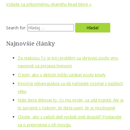
Vzdajte sa prítomnému okamihu
Read More »
Search for:
Najnovšie články
Za reakciou To je tvoj problém sa skrývajú pocity viny,
navonok sa prejavia hnevom
O tom, ako v deťoch môžu vznikať pocity krivdy
Emočná sebaregulácia sa dá našťastie rozvíjať v každom
veku
Nútiť dieťa drilovať to, čo mu nejde, sa zdá logické. Ale je
to spojené s rizikom, že dieťa uverí, že je neschopné
Chcete, aby z vašich detí vyrástli zrelí dospelí? Postarajte
sa o prepojenia v ich mozgu.