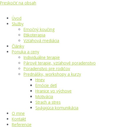
Preskočiť na obsah
Úvod
Služby
Emočný koučing
Etikoterapia
Vzťahová mediácia
Články
Ponuka a ceny
Individuálne terapie
Párové terapie, vzťahové poradenstvo
Poradenstvo pre rodičov
Prednášky, workshopy a kurzy
Hnev
Emócie detí
Hranice vo výchove
Motivácia
Strach a stres
Spájajúca komunikácia
O mne
Kontakt
Referencie