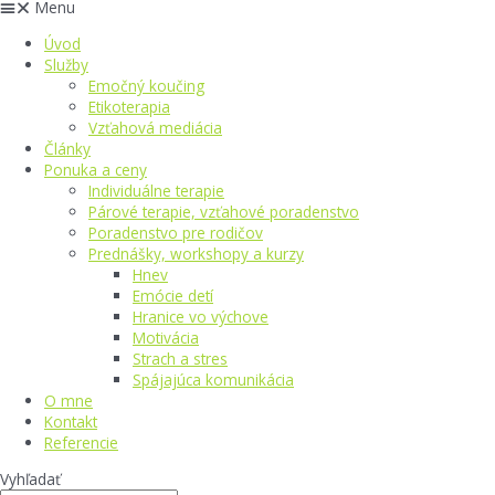
Menu
Úvod
Služby
Emočný koučing
Etikoterapia
Vzťahová mediácia
Články
Ponuka a ceny
Individuálne terapie
Párové terapie, vzťahové poradenstvo
Poradenstvo pre rodičov
Prednášky, workshopy a kurzy
Hnev
Emócie detí
Hranice vo výchove
Motivácia
Strach a stres
Spájajúca komunikácia
O mne
Kontakt
Referencie
Vyhľadať