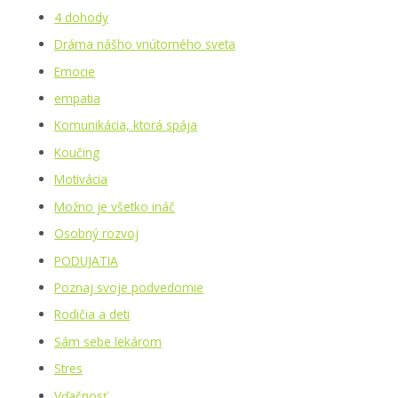
4 dohody
Dráma nášho vnútorného sveta
Emocie
empatia
Komunikácia, ktorá spája
Koučing
Motivácia
Možno je všetko ináč
Osobný rozvoj
PODUJATIA
Poznaj svoje podvedomie
Rodičia a deti
Sám sebe lekárom
Stres
Vďačnosť