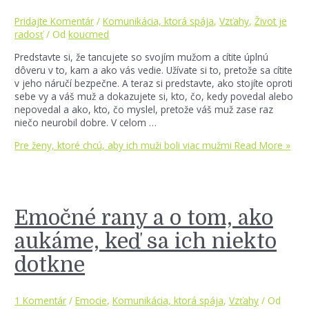
Pridajte Komentár
/
Komunikácia, ktorá spája
,
Vzťahy
,
Život je
radosť
/ Od
koucmed
Predstavte si, že tancujete so svojím mužom a cítite úplnú
dôveru v to, kam a ako vás vedie. Užívate si to, pretože sa cítite
v jeho náručí bezpečne. A teraz si predstavte, ako stojíte oproti
sebe vy a váš muž a dokazujete si, kto, čo, kedy povedal alebo
nepovedal a ako, kto, čo myslel, pretože váš muž zase raz
niečo neurobil dobre. V celom …
Pre ženy, ktoré chcú, aby ich muži boli viac mužmi
Read More »
Emočné rany a o tom, ako
aukáme, keď sa ich niekto
dotkne
1 Komentár
/
Emocie
,
Komunikácia, ktorá spája
,
Vzťahy
/ Od