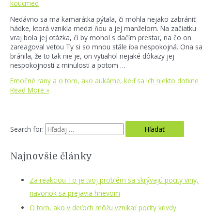
koucmed
Nedávno sa ma kamarátka pýtala, či mohla nejako zabrániť
hádke, ktorá vznikla medzi ňou a jej manželom. Na začiatku
vraj bola jej otázka, či by mohol s dačím prestať, na čo on
zareagoval vetou Ty si so mnou stále iba nespokojná. Ona sa
bránila, že to tak nie je, on vytiahol nejaké dôkazy jej
nespokojnosti z minulosti a potom …
Emočné rany a o tom, ako aukáme, keď sa ich niekto dotkne
Read More »
Search for:
Najnovšie články
Za reakciou To je tvoj problém sa skrývajú pocity viny,
navonok sa prejavia hnevom
O tom, ako v deťoch môžu vznikať pocity krivdy