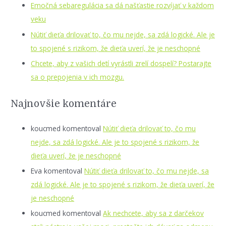
Emočná sebaregulácia sa dá našťastie rozvíjať v každom
veku
Nútiť dieťa drilovať to, čo mu nejde, sa zdá logické. Ale je
to spojené s rizikom, že dieťa uverí, že je neschopné
Chcete, aby z vašich detí vyrástli zrelí dospelí? Postarajte
sa o prepojenia v ich mozgu.
Najnovšie komentáre
koucmed
komentoval
Nútiť dieťa drilovať to, čo mu
nejde, sa zdá logické. Ale je to spojené s rizikom, že
dieťa uverí, že je neschopné
Eva
komentoval
Nútiť dieťa drilovať to, čo mu nejde, sa
zdá logické. Ale je to spojené s rizikom, že dieťa uverí, že
je neschopné
koucmed
komentoval
Ak nechcete, aby sa z darčekov