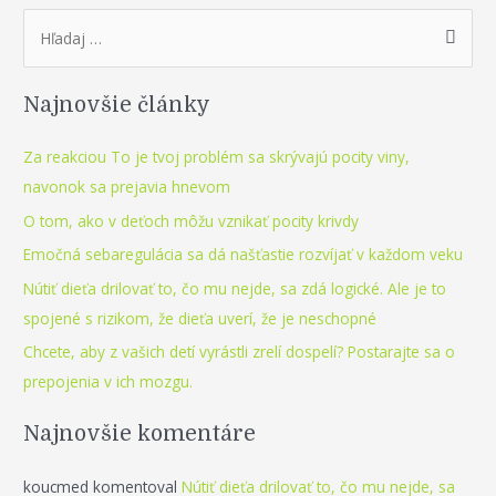
kritikovi
S
–
e
perfekcionistovi
a
a
Najnovšie články
r
túžbe
po
c
Za reakciou To je tvoj problém sa skrývajú pocity viny,
dokonalosti
h
navonok sa prejavia hnevom
f
O tom, ako v deťoch môžu vznikať pocity krivdy
o
Emočná sebaregulácia sa dá našťastie rozvíjať v každom veku
r
Nútiť dieťa drilovať to, čo mu nejde, sa zdá logické. Ale je to
:
spojené s rizikom, že dieťa uverí, že je neschopné
Chcete, aby z vašich detí vyrástli zrelí dospelí? Postarajte sa o
prepojenia v ich mozgu.
Najnovšie komentáre
koucmed
komentoval
Nútiť dieťa drilovať to, čo mu nejde, sa