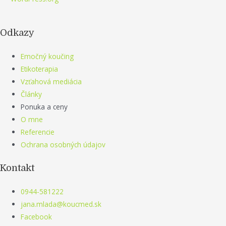
Odkazy
Emočný koučing
Etikoterapia
Vzťahová mediácia
Články
Ponuka a ceny
O mne
Referencie
Ochrana osobných údajov
Kontakt
0944-581222
jana.mlada@koucmed.sk
Facebook