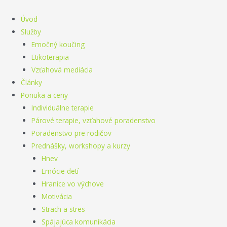
Preskočiť
na
Úvod
obsah
Služby
Emočný koučing
Etikoterapia
Vzťahová mediácia
Články
Ponuka a ceny
Individuálne terapie
Párové terapie, vzťahové poradenstvo
Poradenstvo pre rodičov
Prednášky, workshopy a kurzy
Hnev
Emócie detí
Hranice vo výchove
Motivácia
Strach a stres
Spájajúca komunikácia