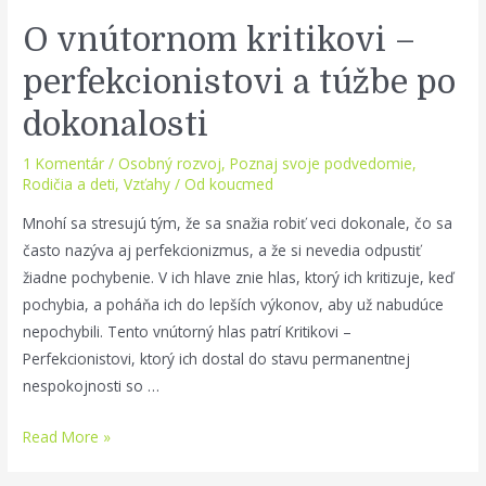
O vnútornom kritikovi –
perfekcionistovi a túžbe po
dokonalosti
1 Komentár
/
Osobný rozvoj
,
Poznaj svoje podvedomie
,
Rodičia a deti
,
Vzťahy
/ Od
koucmed
Mnohí sa stresujú tým, že sa snažia robiť veci dokonale, čo sa
často nazýva aj perfekcionizmus, a že si nevedia odpustiť
žiadne pochybenie. V ich hlave znie hlas, ktorý ich kritizuje, keď
pochybia, a poháňa ich do lepších výkonov, aby už nabudúce
nepochybili. Tento vnútorný hlas patrí Kritikovi –
Perfekcionistovi, ktorý ich dostal do stavu permanentnej
nespokojnosti so …
O
Read More »
vnútornom