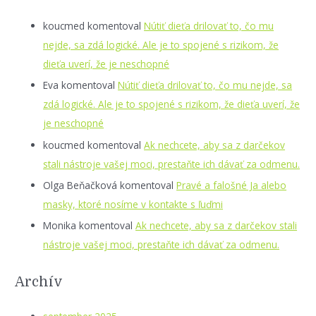
koucmed
komentoval
Nútiť dieťa drilovať to, čo mu
nejde, sa zdá logické. Ale je to spojené s rizikom, že
dieťa uverí, že je neschopné
Eva
komentoval
Nútiť dieťa drilovať to, čo mu nejde, sa
zdá logické. Ale je to spojené s rizikom, že dieťa uverí, že
je neschopné
koucmed
komentoval
Ak nechcete, aby sa z darčekov
stali nástroje vašej moci, prestaňte ich dávať za odmenu.
Olga Beňačková
komentoval
Pravé a falošné Ja alebo
masky, ktoré nosíme v kontakte s ľuďmi
Monika
komentoval
Ak nechcete, aby sa z darčekov stali
nástroje vašej moci, prestaňte ich dávať za odmenu.
Archív