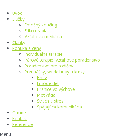
Preskočiť
na
Úvod
obsah
Služby
Emočný koučing
Etikoterapia
Vzťahová mediácia
Články
Ponuka a ceny
Individuálne terapie
Párové terapie, vzťahové poradenstvo
Poradenstvo pre rodičov
Prednášky, workshopy a kurzy
Hnev
Emócie detí
Hranice vo výchove
Motivácia
Strach a stres
Spájajúca komunikácia
O mne
Kontakt
Referencie
Menu