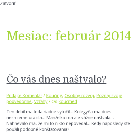
Zatvoriť
Mesiac:
február 2014
Čo vás dnes naštvalo?
Pridajte Komentár
/
Koučing
,
Osobný rozvoj
,
Poznaj svoje
podvedomie
,
Vzťahy
/ Od
koucmed
Ten debil ma teda riadne vytočil… Kolegyňa ma dnes
nesmierne urazila… Manželka ma ale vážne naštvala…
Nahnevalo ma, že mi to nikto nepovedal… Kedy naposledy ste
použili podobné konštatovania?