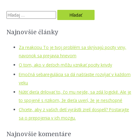
S
e
a
Najnovšie články
r
c
Za reakciou To je tvoj problém sa skrývajú pocity viny,
h
navonok sa prejavia hnevom
f
O tom, ako v deťoch môžu vznikať pocity krivdy
o
Emočná sebaregulácia sa dá našťastie rozvíjať v každom
r
veku
:
Nútiť dieťa drilovať to, čo mu nejde, sa zdá logické. Ale je
to spojené s rizikom, že dieťa uverí, že je neschopné
Chcete, aby z vašich detí vyrástli zrelí dospelí? Postarajte
sa o prepojenia v ich mozgu.
Najnovšie komentáre