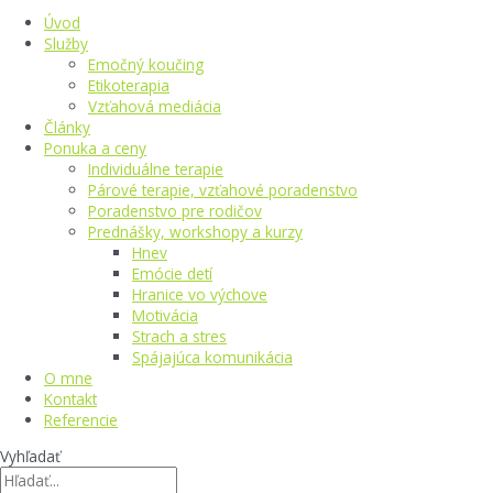
Úvod
Služby
Emočný koučing
Etikoterapia
Vzťahová mediácia
Články
Ponuka a ceny
Individuálne terapie
Párové terapie, vzťahové poradenstvo
Poradenstvo pre rodičov
Prednášky, workshopy a kurzy
Hnev
Emócie detí
Hranice vo výchove
Motivácia
Strach a stres
Spájajúca komunikácia
O mne
Kontakt
Referencie
Vyhľadať