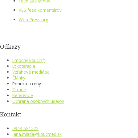
Feed záznamov
RSS feed komentárov
WordPress.org
Odkazy
Emočný koučing
Etikoterapia
Vzťahová mediácia
Články
Ponuka a ceny
O mne
Referencie
Ochrana osobných údajov
Kontakt
0944-581222
jana.mlada@koucmed.sk