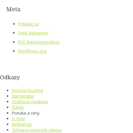
Meta
Prihlásiť sa
Feed záznamov
RSS feed komentárov
WordPress.org
Odkazy
Emočný koučing
Etikoterapia
Vzťahová mediácia
Články
Ponuka a ceny
O mne
Referencie
Ochrana osobných údajov