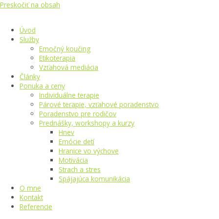
Preskočiť na obsah
Úvod
Služby
Emočný koučing
Etikoterapia
Vzťahová mediácia
Články
Ponuka a ceny
Individuálne terapie
Párové terapie, vzťahové poradenstvo
Poradenstvo pre rodičov
Prednášky, workshopy a kurzy
Hnev
Emócie detí
Hranice vo výchove
Motivácia
Strach a stres
Spájajúca komunikácia
O mne
Kontakt
Referencie