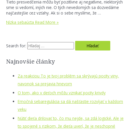
Tieto presvedčenia môžu byť pozitívne aj negatívne, niektorých
sme si vedomí, iných nie. O tých nevedomých sa dozvedáme
najčastejšie cez vzťahy. Ak si o sebe myslíme, že …
Nízka sebaúcta
Read More »
Search for:
Najnovšie články
Za reakciou To je tvoj problém sa skrývajú pocity viny,
navonok sa prejavia hnevom
O tom, ako v deťoch môžu vznikať pocity krivdy
Emočná sebaregulácia sa dá našťastie rozvíjať v každom
veku
Nútiť dieťa drilovať to, čo mu nejde, sa zdá logické. Ale je
to spojené s rizikom, že dieťa uverí, že je neschopné