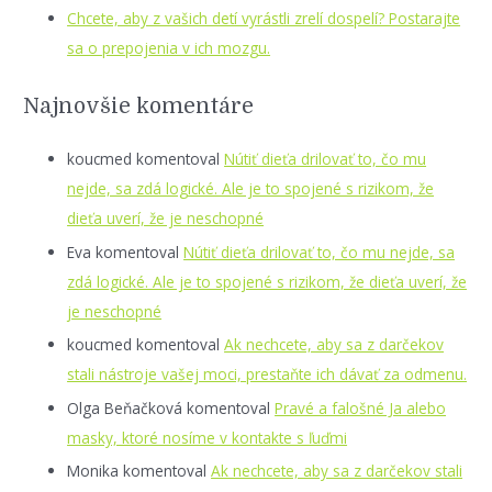
Chcete, aby z vašich detí vyrástli zrelí dospelí? Postarajte
sa o prepojenia v ich mozgu.
Najnovšie komentáre
koucmed
komentoval
Nútiť dieťa drilovať to, čo mu
nejde, sa zdá logické. Ale je to spojené s rizikom, že
dieťa uverí, že je neschopné
Eva
komentoval
Nútiť dieťa drilovať to, čo mu nejde, sa
zdá logické. Ale je to spojené s rizikom, že dieťa uverí, že
je neschopné
koucmed
komentoval
Ak nechcete, aby sa z darčekov
stali nástroje vašej moci, prestaňte ich dávať za odmenu.
Olga Beňačková
komentoval
Pravé a falošné Ja alebo
masky, ktoré nosíme v kontakte s ľuďmi
Monika
komentoval
Ak nechcete, aby sa z darčekov stali