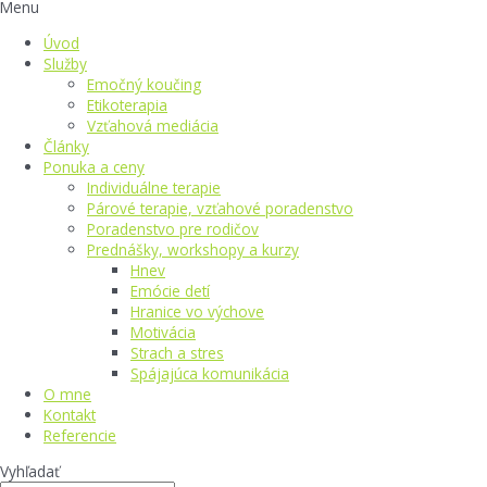
Menu
Úvod
Služby
Emočný koučing
Etikoterapia
Vzťahová mediácia
Články
Ponuka a ceny
Individuálne terapie
Párové terapie, vzťahové poradenstvo
Poradenstvo pre rodičov
Prednášky, workshopy a kurzy
Hnev
Emócie detí
Hranice vo výchove
Motivácia
Strach a stres
Spájajúca komunikácia
O mne
Kontakt
Referencie
Vyhľadať