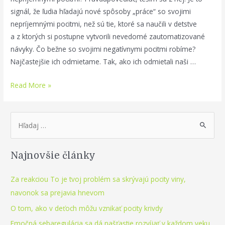
signál, že ľudia hľadajú nové spôsoby „práce“ so svojimi
nepríjemnými pocitmi, než sú tie, ktoré sa naučili v detstve
a z ktorých si postupne vytvorili nevedomé zautomatizované
návyky. Čo bežne so svojimi negatívnymi pocitmi robíme?
Najčastejšie ich odmietame. Tak, ako ich odmietali naši …
Čo
Read More »
robiť
s
S
nepríjemnými
e
pocitmi
a
alebo
Najnovšie články
r
ako
sa
c
Za reakciou To je tvoj problém sa skrývajú pocity viny,
dostať
h
navonok sa prejavia hnevom
do
f
O tom, ako v deťoch môžu vznikať pocity krivdy
svojho
o
srdca
Emočná sebaregulácia sa dá našťastie rozvíjať v každom veku