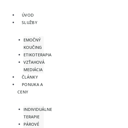
Preskočiť
na
ÚVOD
obsah
SLUŽBY
EMOČNÝ
KOUČING
ETIKOTERAPIA
VZŤAHOVÁ
MEDIÁCIA
ČLÁNKY
PONUKA A
CENY
INDIVIDUÁLNE
TERAPIE
PÁROVÉ