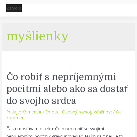
Zatvoriť
myšlienky
Čo robiť s nepríjemnými
pocitmi alebo ako sa dostať
do svojho srdca
Pridajte Komentár
/
Emocie
,
Osobný rozvoj
,
Vďačnosť
/ Od
koucmed
Často dostávam otázku: Čo mám robiť so svojimi
nepríjemnými pocitmi? Pravdupovediac, teším sa z nej. Je to