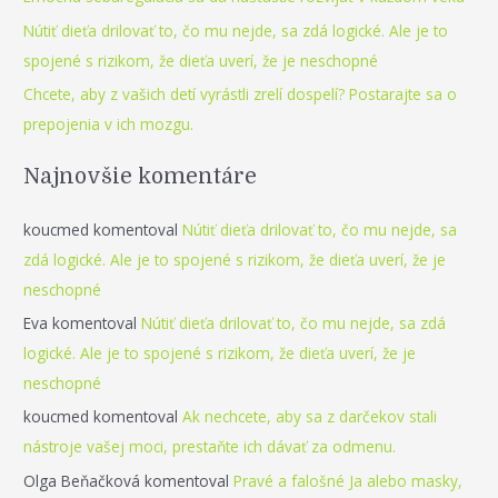
r
Nútiť dieťa drilovať to, čo mu nejde, sa zdá logické. Ale je to
:
spojené s rizikom, že dieťa uverí, že je neschopné
Chcete, aby z vašich detí vyrástli zrelí dospelí? Postarajte sa o
prepojenia v ich mozgu.
Najnovšie komentáre
koucmed
komentoval
Nútiť dieťa drilovať to, čo mu nejde, sa
zdá logické. Ale je to spojené s rizikom, že dieťa uverí, že je
neschopné
Eva
komentoval
Nútiť dieťa drilovať to, čo mu nejde, sa zdá
logické. Ale je to spojené s rizikom, že dieťa uverí, že je
neschopné
koucmed
komentoval
Ak nechcete, aby sa z darčekov stali
nástroje vašej moci, prestaňte ich dávať za odmenu.
Olga Beňačková
komentoval
Pravé a falošné Ja alebo masky,