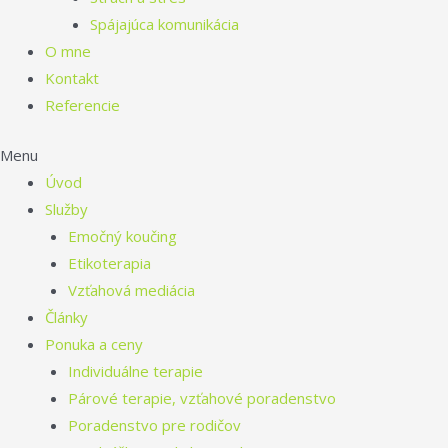
Spájajúca komunikácia
O mne
Kontakt
Referencie
Menu
Úvod
Služby
Emočný koučing
Etikoterapia
Vzťahová mediácia
Články
Ponuka a ceny
Individuálne terapie
Párové terapie, vzťahové poradenstvo
Poradenstvo pre rodičov