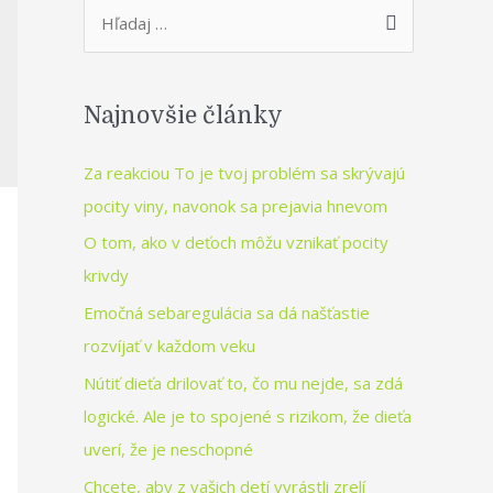
S
e
a
r
Najnovšie články
c
Za reakciou To je tvoj problém sa skrývajú
h
pocity viny, navonok sa prejavia hnevom
f
o
O tom, ako v deťoch môžu vznikať pocity
r
krivdy
:
Emočná sebaregulácia sa dá našťastie
rozvíjať v každom veku
Nútiť dieťa drilovať to, čo mu nejde, sa zdá
logické. Ale je to spojené s rizikom, že dieťa
uverí, že je neschopné
Chcete, aby z vašich detí vyrástli zrelí