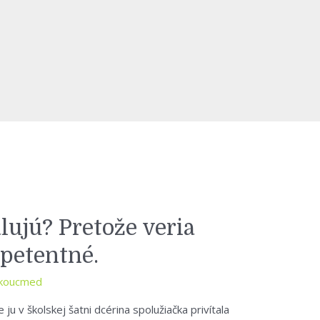
alujú? Pretože veria
petentné.
koucmed
 ju v školskej šatni dcérina spolužiačka privítala