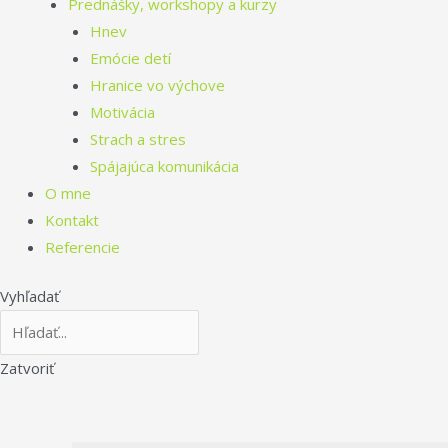
Prednášky, workshopy a kurzy
Hnev
Emócie detí
Hranice vo výchove
Motivácia
Strach a stres
Spájajúca komunikácia
O mne
Kontakt
Referencie
Vyhľadať
Zatvoriť