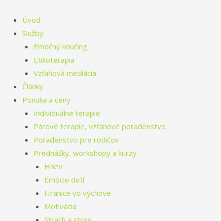
Preskočiť
na
Úvod
obsah
Služby
Emočný koučing
Etikoterapia
Vzťahová mediácia
Články
Ponuka a ceny
Individuálne terapie
Párové terapie, vzťahové poradenstvo
Poradenstvo pre rodičov
Prednášky, workshopy a kurzy
Hnev
Emócie detí
Hranice vo výchove
Motivácia
Strach a stres