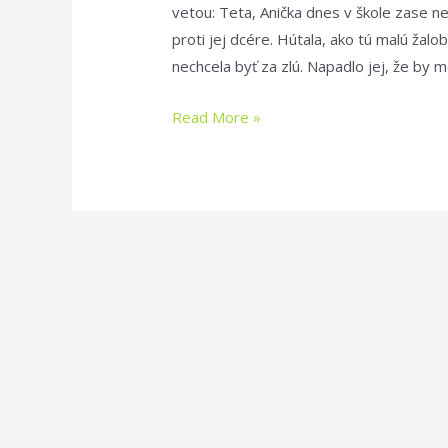
vetou: Teta, Anička dnes v škole zase nep
proti jej dcére. Hútala, ako tú malú žalob
nechcela byť za zlú. Napadlo jej, že by m
Viete,
Read More »
prečo
deti
žalujú?
Pretože
veria
tomu,
že
sú
nekompetentné.