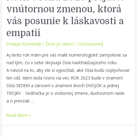
vnútornou zmenou, ktorá
vás posunie k láskavosti a
empatii
Pridajte Komentár
/
Život je radosť
/ Od
koucmed
Aj tento rok mám pre vás malé numerologické zamyslenie sa
nad tým, čo v sebe skrývajú čísla nadchádzajúceho roku.
A návod na to, aby ste si vypočítali, aké čísla budú ovplyvňovať
ten váš. Idem teda rovno na vec: ROK 2023 bude v znamení
čísla SEDEM a zároveň v znamení dvoch DVOJOK a jednej
TROJKY. Sedmička je o vnútornej zmene, duchovnom raste
a o prevzatí …
Nech
Read More »
v
roku