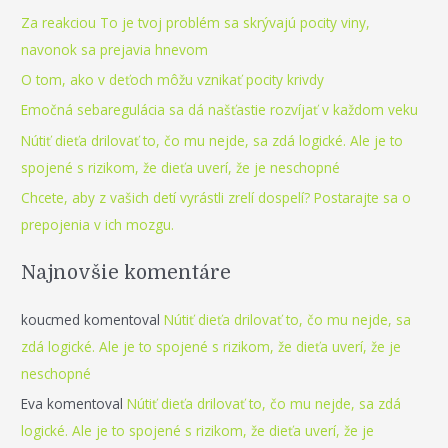
zmenu
c
Za reakciou To je tvoj problém sa skrývajú pocity viny,
h
navonok sa prejavia hnevom
f
O tom, ako v deťoch môžu vznikať pocity krivdy
o
Emočná sebaregulácia sa dá našťastie rozvíjať v každom veku
r
Nútiť dieťa drilovať to, čo mu nejde, sa zdá logické. Ale je to
:
spojené s rizikom, že dieťa uverí, že je neschopné
Chcete, aby z vašich detí vyrástli zrelí dospelí? Postarajte sa o
prepojenia v ich mozgu.
Najnovšie komentáre
koucmed
komentoval
Nútiť dieťa drilovať to, čo mu nejde, sa
zdá logické. Ale je to spojené s rizikom, že dieťa uverí, že je
neschopné
Eva
komentoval
Nútiť dieťa drilovať to, čo mu nejde, sa zdá
logické. Ale je to spojené s rizikom, že dieťa uverí, že je