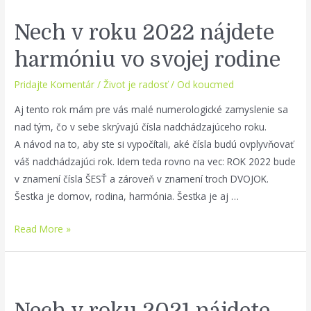
2023
prejdete
Nech v roku 2022 nájdete
vnútornou
zmenou,
harmóniu vo svojej rodine
ktorá
Pridajte Komentár
/
Život je radosť
/ Od
koucmed
vás
posunie
Aj tento rok mám pre vás malé numerologické zamyslenie sa
k
nad tým, čo v sebe skrývajú čísla nadchádzajúceho roku.
láskavosti
A návod na to, aby ste si vypočítali, aké čísla budú ovplyvňovať
a
váš nadchádzajúci rok. Idem teda rovno na vec: ROK 2022 bude
empatii
v znamení čísla ŠESŤ a zároveň v znamení troch DVOJOK.
Šestka je domov, rodina, harmónia. Šestka je aj …
Nech
Read More »
v
roku
2022
nájdete