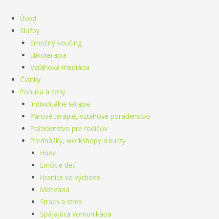
Preskočiť
na
Úvod
obsah
Služby
Emočný koučing
Etikoterapia
Vzťahová mediácia
Články
Ponuka a ceny
Individuálne terapie
Párové terapie, vzťahové poradenstvo
Poradenstvo pre rodičov
Prednášky, workshopy a kurzy
Hnev
Emócie detí
Hranice vo výchove
Motivácia
Strach a stres
Spájajúca komunikácia