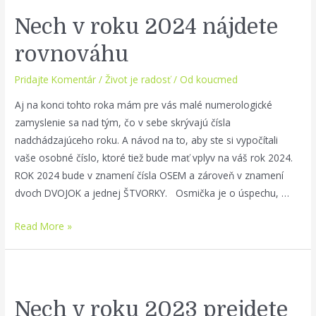
Nech v roku 2024 nájdete
rovnováhu
Pridajte Komentár
/
Život je radosť
/ Od
koucmed
Aj na konci tohto roka mám pre vás malé numerologické
zamyslenie sa nad tým, čo v sebe skrývajú čísla
nadchádzajúceho roku. A návod na to, aby ste si vypočítali
vaše osobné číslo, ktoré tiež bude mať vplyv na váš rok 2024.
ROK 2024 bude v znamení čísla OSEM a zároveň v znamení
dvoch DVOJOK a jednej ŠTVORKY. Osmička je o úspechu, …
Nech
Read More »
v
roku
2024
nájdete
Nech v roku 2023 prejdete
rovnováhu