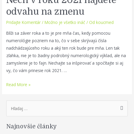
Nech v roku 2021 nájdete
harmóniu
vo
odvahu na zmenu
svojej
Pridajte Komentár
/
Možno je všetko ináč
/ Od
koucmed
rodine
Blíži sa záver roka a to je pre mňa čas, kedy pomocou
numerológie pozriem na to, čo v sebe skrývajú čísla
nadchádzajúceho roku a aký ten rok bude pre mňa. Len tak
zľahka, nie je to žiadny podrobný numerologický výklad, ale na
zamyslenie je to fajn. Nechajte sa inšpirovať a spočítajte si aj
vy, čo vám prinesie rok 2021. …
Nech
Read More »
v
roku
S
2021
e
nájdete
a
odvahu
Najnovšie články
r
na